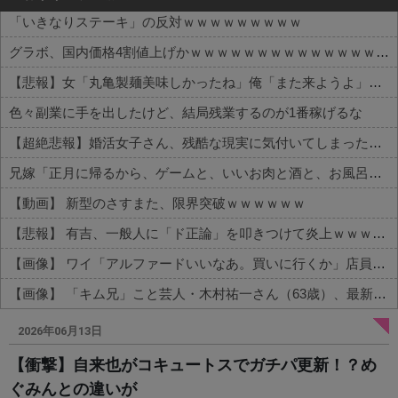
「いきなりステーキ」の反対ｗｗｗｗｗｗｗｗｗ
グラボ、国内価格4割値上げかｗｗｗｗｗｗｗｗｗｗｗｗｗｗｗｗ
【悲報】女「丸亀製麺美味しかったね」俺「また来ようよ」店員「お会計2380円になりまーす」→その後『こう』なったんだが俺悪くないよな？？？？？？？？
色々副業に手を出したけど、結局残業するのが1番稼げるな
【超絶悲報】婚活女子さん、残酷な現実に気付いてしまった結果…
兄嫁「正月に帰るから、ゲームと、いいお肉と酒と、お風呂グッズの準備しとけよ」寝起きの私「知るかボケ」兄嫁「キィィィィー！！！！」私「あ…」
【動画】 新型のさすまた、限界突破ｗｗｗｗｗｗ
【悲報】 有吉、一般人に「ド正論」を叩きつけて炎上ｗｗｗｗｗｗｗｗ
【画像】 ワイ「アルファードいいなあ。買いに行くか」店員「ほいっ見積もりな！」ワイ「金額おかしくね？」←お前らもそう思うよな？？？？？
【画像】 「キム兄」こと芸人・木村祐一さん（63歳）、最新の松本人志さんとのツーショットが完全に別人だとネット騒然！ 「マジで誰かわからん」...
Powered by livedoor 相互RSS
2026年06月13日
【衝撃】自来也がコキュートスでガチパ更新！？め
ぐみんとの違いが