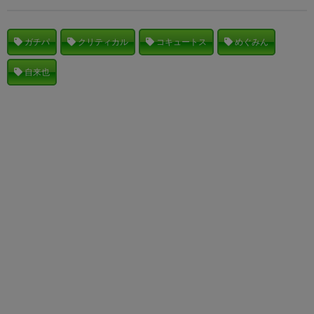
ガチパ
クリティカル
コキュートス
めぐみん
自来也