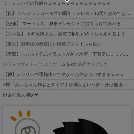
ラーメンハゲの昼飯ｗｗｗｗｗｗｗｗｗｗｗｗｗｗｗ
【祝】 シンデレラガールズ13周年！デレステ10周年おめでとう！ガチャ更新SSR八神マキノ・イベントSRイヴ、SR望月聖！
【悲報】 マーベラス、無事テンセントに捨てられて終わる
【ムホ報】 不知火舞さん、調整で横乳がめっちゃ見えるようになるｗｗｗ
【東方】残無様の奥様はお綺麗でスタイルも良い
【衝撃】モンスト公式イラストがAIで水着・下着姿に…リスペクトはどこへ
パラノマサイトっていうゲームを2作連続クリアした
【神】テンリンの運極作って良かった件がヤバすぎるｗｗｗ
X民「みいちゃん作者とダイアナが別人という言い分は無理があるんじゃない？」 バチャ豚「！！！！」シュババババ
田舎の美人姉妹❤
Powered by livedoor 相互RSS