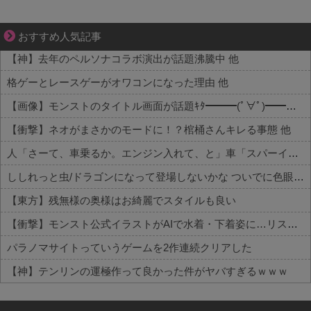
不器用な二人が辿り着いた、切なく温かい恋物語
おすすめ人気記事
【神】去年のペルソナコラボ演出が話題沸騰中 他
格ゲーとレースゲーがオワコンになった理由 他
【画像】モンストのタイトル画面が話題ｷﾀ━━━(ﾟ∀ﾟ)━━━!! 他
【衝撃】ネオがまさかのモードに！？棺桶さんキレる事態 他
人「さーて、車乗るか。エンジン入れて、と」車「スパーイダマーンッ」→炎上 他
ししれっと虫/ドラゴンになって登場しないかな ついでに色眼鏡辺りも貰って
【東方】残無様の奥様はお綺麗でスタイルも良い
【衝撃】モンスト公式イラストがAIで水着・下着姿に…リスペクトはどこへ
パラノマサイトっていうゲームを2作連続クリアした
【神】テンリンの運極作って良かった件がヤバすぎるｗｗｗ
Powered by livedoor 相互RSS