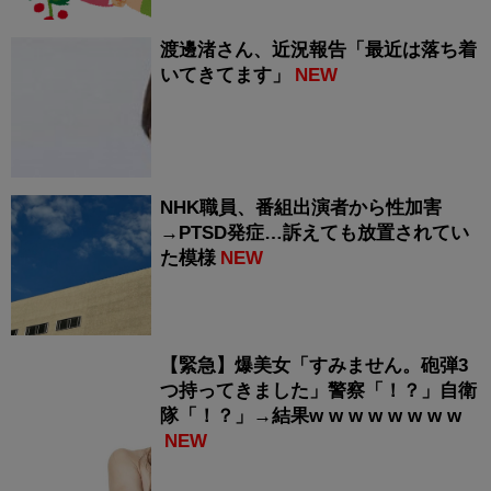
渡邊渚さん、近況報告「最近は落ち着
いてきてます」
NEW
NHK職員、番組出演者から性加害
→PTSD発症…訴えても放置されてい
た模様
NEW
【緊急】爆美女「すみません。砲弾3
つ持ってきました」警察「！？」自衛
隊「！？」→結果w w w w w w w w
NEW