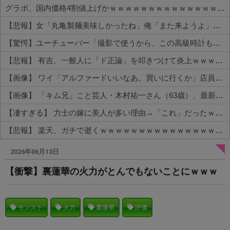
グラボ、国内価格4割値上げかｗｗｗｗｗｗｗｗｗｗｗｗｗｗｗｗ
【悲報】女「丸亀製麺美味しかったね」俺「また来ようよ」店員「お会計2380円になりまーす」→その後『こう』なったんだが俺悪くないよな？？？？？？？？
【驚愕】ユーチューバー「撮影で使うから、この高級時計も車もぜ～んぶ経費でタダ！ｗ」←まさかコレ本気にしてる奴なんておらんよな？よな？w w w w w w w w w w w
【悲報】 有吉、一般人に「ド正論」を叩きつけて炎上ｗｗｗｗｗｗｗｗ
【画像】 ワイ「アルファードいいなあ。買いに行くか」店員「ほいっ見積もりな！」ワイ「金額おかしくね？」←お前らもそう思うよな？？？？？
【画像】 「キム兄」こと芸人・木村祐一さん（63歳）、最新の松本人志さんとのツーショットが完全に別人だとネット騒然！ 「マジで誰かわからん」...
【凄すぎる】 力士の嫁に美人が多い理由→「これ」だったｗｗｗｗｗｗｗ
【悲報】 楽天、ガチで逝くｗｗｗｗｗｗｗｗｗｗｗｗｗｗｗｗｗｗｗｗ
Powered by livedoor 相互RSS
2026年06月13日
【衝撃】裏蓮華の火力がとんでもないことにｗｗｗ
モンスト
火力
裏蓮華
評価