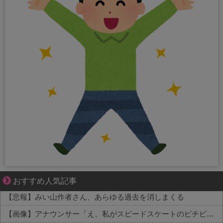
妻が嫌すぎて壊れていった、ある夫の現実
おすすめ人気記事
【悲報】みい山作者さん、あらゆる過去を消しまくる
【画像】アナウンサー「え、私がスピードスケートのピチピチユニフォーム着るんですか…？ﾑﾁｨ！！」←これはお前らに刺さるやろw w w w w w w w