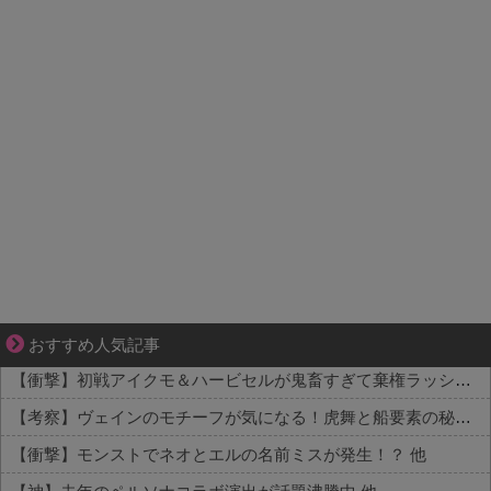
三十路女子×後輩男子、近づく心とすれ違い
おすすめ人気記事
【衝撃】初戦アイクモ＆ハービセルが鬼畜すぎて棄権ラッシュ 他
【考察】ヴェインのモチーフが気になる！虎舞と船要素の秘密とは 他
【衝撃】モンストでネオとエルの名前ミスが発生！？ 他