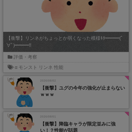
【衝撃】リンネがちょっとか弱くなった模様ｷﾀ━━━(ﾟ
∀ﾟ)━━━!!
評価・考察
α
モンスト
リンネ
性能
2026/08/02
【衝撃】ユグの今年の強化が止まらない
ｗｗｗ
2026/08/01
【衝撃】降臨キャラが限定並みに強
い！？性能が話題