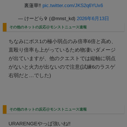
裏蓮華‼️
pic.twitter.com/JKS2q6YUx6
— けーどら✞ (@mnst_kd)
2026年6月13日
その他のネットの反応@モンストニュース速報
ちなみにボス1の極小弱点のみ倍率6倍と高め、
直殴り倍率も上がっているため物凄いダメージ
が出ていますが、他のクエストでは縦軸に弱点
がないと火力が出ないので注意(試練6のラスゲ
右弱だと…でした)
その他のネットの反応@モンストニュース速報
URARENGEやっぱ強いね‼️