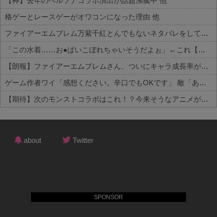
【神】去年のペルソナコラボ演出が話題沸騰中 他
格ゲーとレースゲーがオワコンになった理由 他
ファイアーエムブレム万紫千紅とんでもないネタバレをしてしまう…
「この水着……お●ぱいこぼれちゃいそうだよぉ」←これ【ラブライブ！】
【朗報】ファイアーエムブレムさん、ついにキャラ成長率がゲーム内で見れるようになる
ゲーム作者ワイ「感想ください。辛口でもOKです」 敵「あれがだめ。これがだめ」
【期待】次のモンストコラボはこれ！？今来そうなアニメが話題に
Powered by livedoor 相互RSS
about
Twitter
SPONSOR