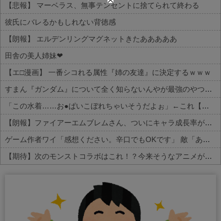
【悲報】 マーベラス、無事テンセントに捨てられて終わる
彼氏にバレるかもしれない背徳感
【朗報】 エルデンリングマグネットきたあああああ
田舎の美人姉妹❤
【エ□漫画】 一番シコれる属性『姉の友達』に決定するｗｗｗ
すまん『ガンダム』について全く知らないんやが最強のやつはどんなの？
「この水着……お●ぱいこぼれちゃいそうだよぉ」←これ【ラブライブ！】
【朗報】ファイアーエムブレムさん、ついにキャラ成長率がゲーム内で見れるようになる
ゲーム作者ワイ「感想ください。辛口でもOKです」 敵「あれがだめ。これがだめ」
【期待】次のモンストコラボはこれ！？今来そうなアニメが話題に
Powered by livedoor 相互RSS