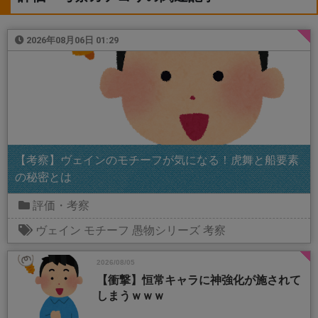
2026年08月06日 01:29
【考察】ヴェインのモチーフが気になる！虎舞と船要素
の秘密とは
評価・考察
ヴェイン
モチーフ
愚物シリーズ
考察
2026/08/05
【衝撃】恒常キャラに神強化が施されて
しまうｗｗｗ