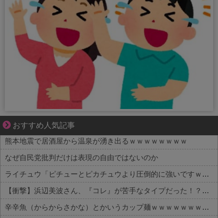
好青年の片思いが壊れていくまで
おすすめ人気記事
熊本地震で居酒屋から温泉が湧き出るｗｗｗｗｗｗｗｗ
なぜ自民党批判だけは表現の自由ではないのか
ライチュウ「ピチューとピカチュウより圧倒的に強いですｗｗｗｗ」←こいつが不人気な理由
【衝撃】浜辺美波さん、『コレ』が苦手なタイプだった！？←お世話してあげたい弱男が大量沸きしてしまうw w w w w w w w w
辛辛魚（からからさかな）とかいうカップ麺ｗｗｗｗｗｗｗｗｗｗ