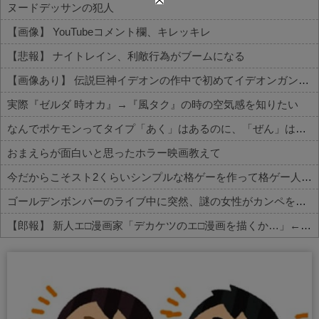
ヌードデッサンの犯人
【画像】 YouTubeコメント欄、キレッキレ
【悲報】 ナイトレイン、利敵行為がブームになる
【画像あり】 伝説巨神イデオンの作中で初めてイデオンガンを使用しその威力を目にした主人公達の反応がこちら…
実際『ゼルダ 時オカ』→『風タク』の時の空気感を知りたい
なんでポケモンってタイプ「あく」はあるのに、「ぜん」は無いの？
おまえらが面白いと思ったホラー映画教えて
今だからこそスト2くらいシンプルな格ゲーを作って格ゲー人口を増やした方がいいと思う
ゴールデンボンバーのライブ中に突然、謎の女性がカンペを持って、ステージ上に乱入！→演出かと思いきや、とんでもなくガチでやばすぎる大事故に・...
【郎報】 新人エ□漫画家「デカケツのエ□漫画を描くか…」←1000万円稼いでしまう
Powered by livedoor 相互RSS