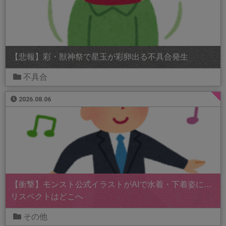
【悲報】彩・獣神祭で星玉が彩卵出る不具合発生
不具合
2026.08.06
【衝撃】モンスト公式イラストがAIで水着・下着姿に…
リスペクトはどこへ
その他