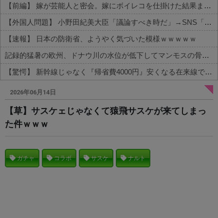
【前編】 嫁が芸能人と密会。嫁にボイレコを仕掛けた結果まさかの
【外国人問題】 小野田紀美大臣「議論すべき時だ」→SNS「まだ議論もしてなかったんだ...」→小野田大臣「これが進歩状況です」めちゃくちゃ仕事して...
【速報】 日本の防衛省、ようやく気づいた模様ｗｗｗｗｗ
記録的猛暑の欧州、ドナウ川の水位が低下してマンモスの骨や沈没したドイツ軍の戦艦が出現
【驚愕】 新幹線じゃなく『帰省費4000円』安くなる在来線で帰省した結果ｗｗｗｗｗ
Powered by livedoor 相互RSS
2026年06月14日
【草】サスケェじゃなくて猿飛サスケが来てしまっ
た件ｗｗｗ
ガチャ
コラボ
サスケ
ナルト