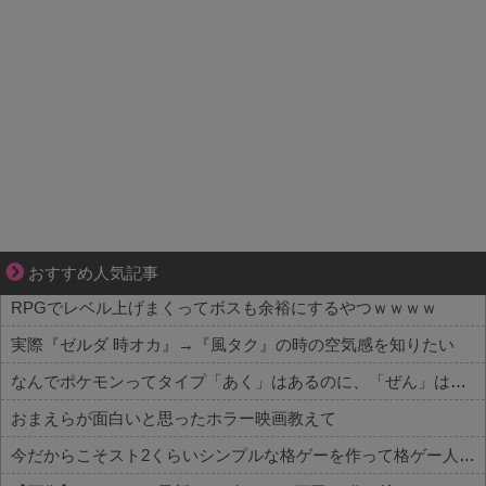
夫婦なのに、心が一番遠かった日々
おすすめ人気記事
RPGでレベル上げまくってボスも余裕にするやつｗｗｗｗ
実際『ゼルダ 時オカ』→『風タク』の時の空気感を知りたい
なんでポケモンってタイプ「あく」はあるのに、「ぜん」は無いの？
おまえらが面白いと思ったホラー映画教えて
今だからこそスト2くらいシンプルな格ゲーを作って格ゲー人口を増やした方がいいと思う