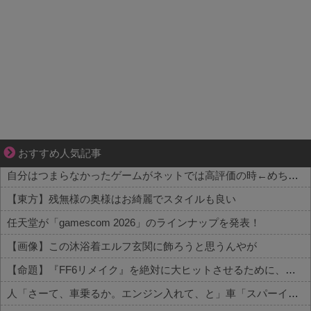
分かり合えているはずの夫が、一番遠い
おすすめ人気記事
自分はつまらなかったゲームがネットでは高評価の時←めちゃくちゃムカつくよな
【東方】残無様の奥様はお綺麗でスタイルも良い
任天堂が「gamescom 2026」のラインナップを発表！
【画像】この沐浴着エルフ玄関に飾ろうと思うんやが
【命題】『FF6リメイク』を絶対に大ヒットさせるために、付け加えるべき要素
人「さーて、車乗るか。エンジン入れて、と」車「スパーイダマーンッ」→炎上 他