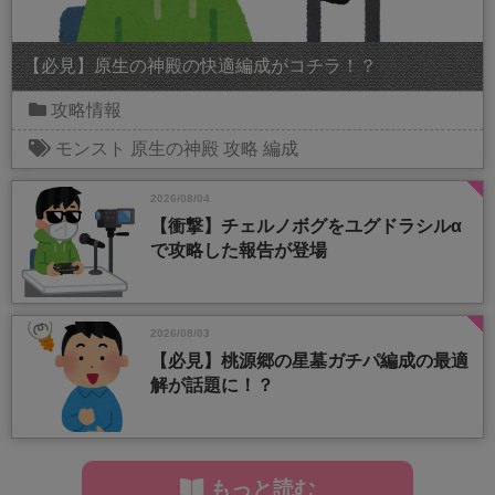
【必見】原生の神殿の快適編成がコチラ！？
攻略情報
モンスト
原生の神殿
攻略
編成
2026/08/04
【衝撃】チェルノボグをユグドラシルα
で攻略した報告が登場
2026/08/03
【必見】桃源郷の星墓ガチパ編成の最適
解が話題に！？
もっと読む