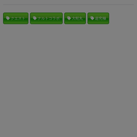
クエスト
ナルトコラボ
大蛇丸
超究極