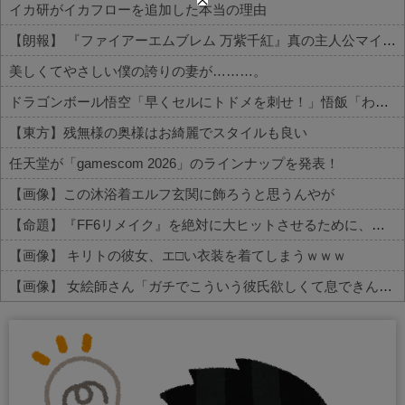
イカ研がイカフローを追加した本当の理由
【朗報】 『ファイアーエムブレム 万紫千紅』真の主人公マイユニはキャラメイクが可能
美しくてやさしい僕の誇りの妻が………。
ドラゴンボール悟空「早くセルにトドメを刺せ！」悟飯「わかりましたお父さん」←これｗｗｗ
【東方】残無様の奥様はお綺麗でスタイルも良い
任天堂が「gamescom 2026」のラインナップを発表！
【画像】この沐浴着エルフ玄関に飾ろうと思うんやが
【命題】『FF6リメイク』を絶対に大ヒットさせるために、付け加えるべき要素
【画像】 キリトの彼女、エ□い衣装を着てしまうｗｗｗ
【画像】 女絵師さん「ガチでこういう彼氏欲しくて息できん」→2000万view
Powered by livedoor 相互RSS