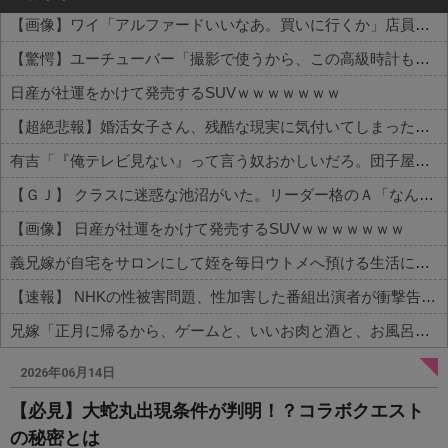
【画像】ワイ「アルファードいいなあ。買いに行くか」店員「ほいっ見積もりな！」ワイ「金額おかしくね？」←お前らもそう思うよな？？？？？
【驚愕】ユーチューバー「撮影で使うから、この高級時計も車もぜ～んぶ経費でタダ！ｗ」←まさかコレ本気にしてる奴なんておらんよな？よな？w w w w w w w w w w w
日産が社運をかけて発売するSUVｗｗｗｗｗｗｗ
【超絶悲報】婚活女子さん、残酷な現実に気付いてしまった結果…
有吉「『俺テレビ見ない』って言う奴おかしいだろ。団子屋で『団子食べない』って言うか？」
【ＧＪ】 クラスに迷惑な池沼がいた。リーダー格のＡ「なんで支援学級に入れないんですか？」先生「背の高い低いと同じで、これも個性なの！差別は...
【画像】 日産が社運をかけて発売するSUVｗｗｗｗｗｗｗ
義兄嫁が自宅をサロンにして姪を毎日ウトメへ預ける生活に。数年後、そのツケが一気に回ってきて…
【速報】 NHKの性被害問題、性加害した番組出演者が衝撃告白！
兄嫁「正月に帰るから、ゲームと、いいお肉と酒と、お風呂グッズの準備しとけよ」寝起きの私「知るかボケ」兄嫁「キィィィィー！！！！」私「あ…」
Powered by livedoor 相互RSS
2026年06月14日
【必見】大蛇丸出現条件が判明！？コラボクエスト
の秘密とは