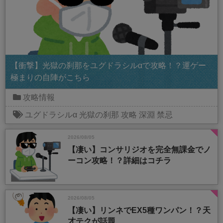
【衝撃】光獄の刹那をユグドラシルαで攻略！？運ゲー
極まりの自陣がこちら
攻略情報
ユグドラシルα
光獄の刹那
攻略
深淵
禁忌
2026/08/05
【凄い】コンサリジオを完全無課金でノ
ーコン攻略！？詳細はコチラ
2026/08/05
【凄い】リンネでEX5種ワンパン！？天
才テクが話題