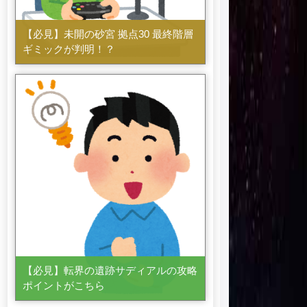
【必見】未開の砂宮 拠点30 最終階層
ギミックが判明！？
【必見】転界の遺跡サディアルの攻略
ポイントがこちら