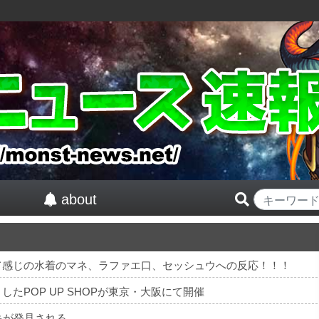
about
て感じの水着のマネ、ラファエ口、セッシュウへの反応！！！
たPOP UP SHOPが東京・大阪にて開催
キが発見される