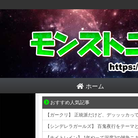
ホーム
おすすめ人気記事
先輩と後輩、距離が変わった日から始まる恋
【ガークリ】 正統派だけど、デッッッカっ
【シンデレラガールズ】 百鬼夜行をテーマとし
【ナイトレイン】 1年やって深度2の雑魚ニ