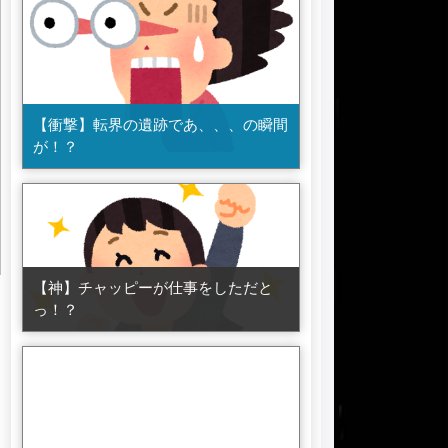
【衝撃】転界の遺跡であ、、、の瞬間
が！？
【神】チャッピーが仕事をしただと
っ！？