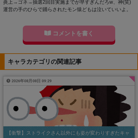
炎上→ゴネ→抽選2回目実施までが早すぎんだろw、神(笑)
運営の手のひらで踊らされたモン猿どもは泣いていいよ。
コメントを書く
キャラカテゴリの関連記事
2026年08月08日 09:29
【衝撃】ストライクさん以外にも姿が変わりすぎたキャ