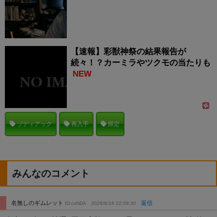
【速報】彩獣神祭の結果報告が
続々！？カーミラやツクモの当たりも
NEW
ゾディアック
再入手
限定
みんなのコメント
名無しのギムレット
返信
ID:cxNDA
2026/6/16 22:09:30