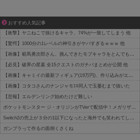
それは純愛か、それともストーカー疑惑か
おすすめ人気記事
【衝撃】ヤニねこで抜けるキャラ、74%が一致してしまう 他
【驚愕】1000分の1レベルの神引きがヤバすぎるｗｗｗ 他
【画像】範馬勇次郎さん、挑んできたモブキャラをとんでもない目に合わせてしまう 他
【必見】破界の星墓 全15クエストのガチパまとめが公開 他
【画像】キャミイの最新フィギュア(19万円)、作り込みがエグすぎるｗｗｗｗｗ 他
【画像】コタコさんのナンジャモｴﾛ同人で玉萎むまで抜いた
【悲報】エルデンリング始めたけど難しい
ポケットモンスター ジ・オリジンがTVerで配信中！メガリザードンXが初お披露目された作品
Switch2の売上が３分の1以下になったと海外でも笑われてしまうwwwwwww
ガンプラって作るの面倒くさくね