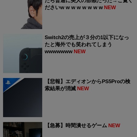
たら普通に美人の部類だった→ご覧く
ださいw w w w w w w w
NEW
Switch2の売上が３分の1以下になっ
たと海外でも笑われてしまう
wwwwwww
NEW
【悲報】エディオンからPS5Proの検
索結果が消滅
NEW
【急募】時間潰せるゲーム
NEW