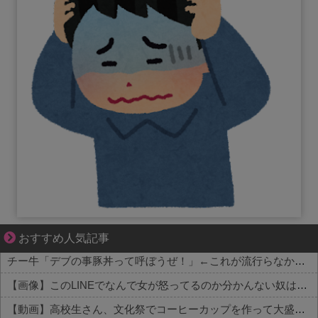
妻が嫌すぎて壊れていった、ある夫の現実
おすすめ人気記事
チー牛「デブの事豚丼って呼ぼうぜ！」←これが流行らなかった理由
【画像】このLINEでなんで女が怒ってるのか分かんない奴はモテない奴確定らしい←お前らは勿論わかるよな？？？？？？？
【動画】高校生さん、文化祭でコーヒーカップを作って大盛りあがり←なんかどっかで見たことあると話題に