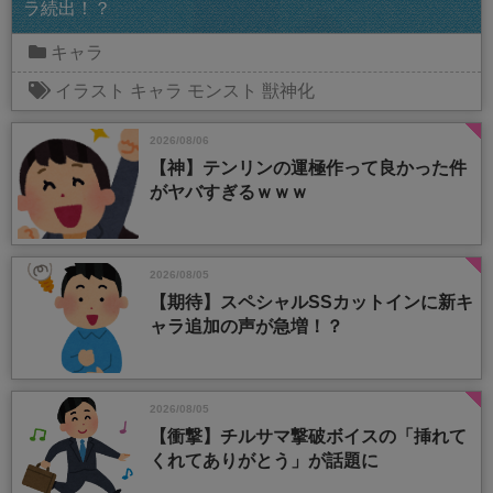
ラ続出！？
キャラ
イラスト
キャラ
モンスト
獣神化
2026/08/06
【神】テンリンの運極作って良かった件
がヤバすぎるｗｗｗ
2026/08/05
【期待】スペシャルSSカットインに新キ
ャラ追加の声が急増！？
2026/08/05
【衝撃】チルサマ撃破ボイスの「挿れて
くれてありがとう」が話題に