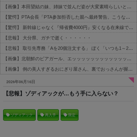
【画像】本田望結の妹、姉妹で並んだ姿が大変素晴らしいと話題にw w w w w w w
【驚愕】PTA会長「PTA参加拒否した親へ最終警告。こうなってもいい？」←コレはどっちが悪いのか？大論争が巻き起こってしまう…
【驚愕】 新幹線じゃなく『帰省費4000円』安くなる在来線で帰省した結果ｗｗｗｗｗ
【悲報】 大分県、ガチで逝く・・・・・・
【悲報】 取引先専務「Aを20個注文する」 ぼく「いつも1～2個しか使わないけど本当に20であってる？」 取専「あってる」→結果『こう』なったんだが...
【画像】北朝鮮のビアガール、エッッッッッッッッッッッッッッッッッ！
【画像】 例の美人すぎるおにぎり屋さん、裏でおっさんが握っていたｗｗｗｗｗｗｗｗｗｗｗｗｗｗｗｗｗ
Powered by livedoor 相互RSS
2026年06月16日
【悲報】ゾディアックが…もう手に入らない？
ゾディアック
再入手
限定