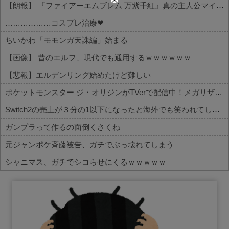
【朗報】 『ファイアーエムブレム 万紫千紅』真の主人公マイユニはキャラメイクが可能
………………コスプレ治療❤
ちいかわ「モモンガ天誅編」始まる
【画像】 昔のエルフ、現代でも通用するｗｗｗｗｗｗ
【悲報】エルデンリング始めたけど難しい
ポケットモンスター ジ・オリジンがTVerで配信中！メガリザードンXが初お披露目された作品
Switch2の売上が３分の1以下になったと海外でも笑われてしまうwwwwwww
ガンプラって作るの面倒くさくね
元ジャンポケ斉藤被告、ガチでぶっ壊れてしまう
シャニマス、ガチでシコらせにくるｗｗｗｗｗ
Powered by livedoor 相互RSS