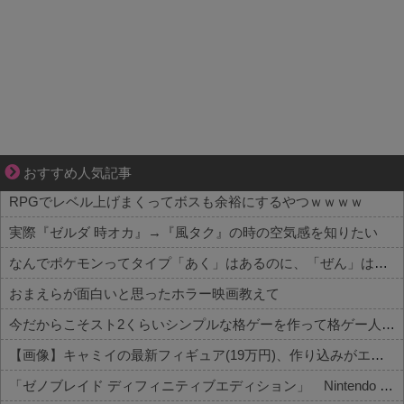
【マンガ】バラシ屋トシヤの漫画セレクション
おすすめ人気記事
RPGでレベル上げまくってボスも余裕にするやつｗｗｗｗ
実際『ゼルダ 時オカ』→『風タク』の時の空気感を知りたい
なんでポケモンってタイプ「あく」はあるのに、「ぜん」は無いの？
おまえらが面白いと思ったホラー映画教えて
今だからこそスト2くらいシンプルな格ゲーを作って格ゲー人口を増やした方がいいと思う
【画像】キャミイの最新フィギュア(19万円)、作り込みがエグすぎるｗｗｗｗｗ 他
「ゼノブレイド ディフィニティブエディション」 Nintendo Switch 2 Edition 3,713 本 他