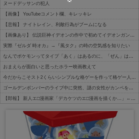
ヌードデッサンの犯人
【画像】 YouTubeコメント欄、キレッキレ
【悲報】 ナイトレイン、利敵行為がブームになる
【画像あり】 伝説巨神イデオンの作中で初めてイデオンガンを使用しその威力を目にした主人公達の反応がこちら…
実際『ゼルダ 時オカ』→『風タク』の時の空気感を知りたい
なんでポケモンってタイプ「あく」はあるのに、「ぜん」は無いの？
おまえらが面白いと思ったホラー映画教えて
今だからこそスト2くらいシンプルな格ゲーを作って格ゲー人口を増やした方がいいと思う
ゴールデンボンバーのライブ中に突然、謎の女性がカンペを持って、ステージ上に乱入！→演出かと思いきや、とんでもなくガチでやばすぎる大事故に・...
【郎報】 新人エ□漫画家「デカケツのエ□漫画を描くか…」←1000万円稼いでしまう
Powered by livedoor 相互RSS