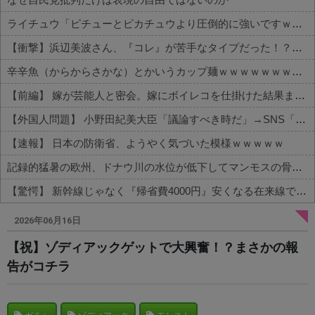
ライチュウ「ピチューとピカチュウより圧倒的に強いですｗｗｗｗ」←こいつが不人気な理由
【衝撃】浜辺美波さん、『コレ』が苦手なタイプだった！？←お世話してあげたい弱男が大量沸きしてしまうw w w w w w w w w
辛辛魚（からからさかな）とかいうカップ麺ｗｗｗｗｗｗｗｗｗｗ
【前編】 嫁が芸能人と密会。嫁にボイレコを仕掛けた結果まさかの
【外国人問題】 小野田紀美大臣「議論すべき時だ」→SNS「まだ議論もしてなかったんだ...」→小野田大臣「これが進歩状況です」めちゃくちゃ仕事して...
【速報】 日本の防衛省、ようやく気づいた模様ｗｗｗｗｗ
記録的猛暑の欧州、ドナウ川の水位が低下してマンモスの骨や沈没したドイツ軍の戦艦が出現
【驚愕】 新幹線じゃなく『帰省費4000円』安くなる在来線で帰省した結果ｗｗｗｗｗ
Powered by livedoor 相互RSS
2026年06月16日
【祝】ゾディアックゲットで大興奮！？まさかの報
告がコチラ