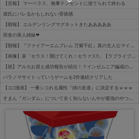
【悲報】 マーベラス、無事テンセントに捨てられて終わる
彼氏にバレるかもしれない背徳感
【朗報】 エルデンリングマグネットきたあああああ
田舎の美人姉妹❤
【朗報】『ファイアーエムブレム 万紫千紅』真の主人公マイユニはキャラメイクが可能
【画像】泉「セラス！開けてくれ！セラァス!!」【ラブライブ！蓮ノ空】
【祝】アルカお迎え成功報告が続出！？インゼムニア編成の声がコチラ
パラノマサイトっていうゲームを2作連続クリアした
【エ□漫画】 一番シコれる属性『姉の友達』に決定するｗｗｗ
すまん『ガンダム』について全く知らないんやが最強のやつはどんなの？
Powered by livedoor 相互RSS