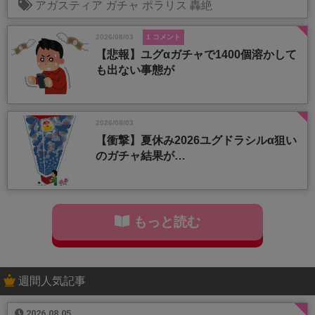
アガスティア
ガチャ
ポラリス
轟絶
2026/08/03
1 コメント
【悲報】ユグαガチャで1400個溶かして
も出ない事態が
2026/08/03
【衝撃】夏休み2026ユグドラシルα狙い
のガチャ結果が…
もっと読む
週間人気記事
2026.08.05