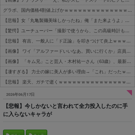
グラボ、国内価格4割値上げかｗｗｗｗｗｗｗｗｗｗｗｗｗｗｗｗ
【悲報】女「丸亀製麺美味しかったね」俺「また来ようよ」店員「お会計2380円になりまーす」→その後『こう』なったんだが俺悪くないよな？？？？？？？？
【驚愕】ユーチューバー「撮影で使うから、この高級時計も車もぜ～んぶ経費でタダ！ｗ」←まさかコレ本気にしてる奴なんておらんよな？よな？w w w w w w w w w w w
【悲報】 有吉、一般人に「ド正論」を叩きつけて炎上ｗｗｗｗｗｗｗｗ
【画像】 ワイ「アルファードいいなあ。買いに行くか」店員「ほいっ見積もりな！」ワイ「金額おかしくね？」←お前らもそう思うよな？？？？？
【画像】 「キム兄」こと芸人・木村祐一さん（63歳）、最新の松本人志さんとのツーショットが完全に別人だとネット騒然！ 「マジで誰かわからん」...
【凄すぎる】 力士の嫁に美人が多い理由→「これ」だったｗｗｗｗｗｗｗ
【悲報】 楽天、ガチで逝くｗｗｗｗｗｗｗｗｗｗｗｗｗｗｗｗｗｗｗｗ
Powered by livedoor 相互RSS
2026年06月17日
【悲報】今しかないと言われて全力投入したのに手
に入らないキャラが