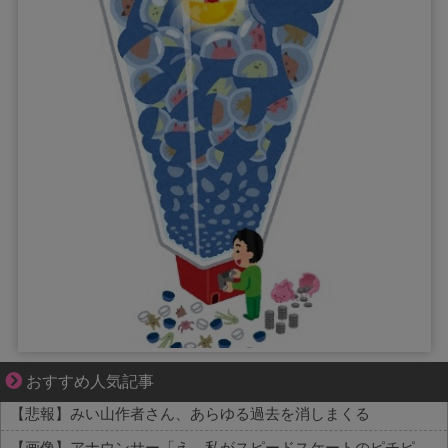
夫婦なのに、心が一番遠かった日々
おすすめ人気記事
【悲報】みい山作者さん、あらゆる過去を消しまくる
【画像】アナウンサー「え、私がスピードスケートのピチピチユニフォーム着るんですか…？ﾑﾁｨ！！」←これはお前らに刺さるやろw w w w w w w w