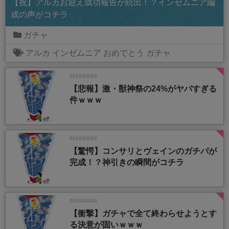
【祝】アルカお迎え成功報告が続出！？インゼムニア編
成の声がコチラ
ガチャ
アルカ
インゼムニア
おめでとう
ガチャ
2026/08/05
【悲報】激・獣神祭の24%がヤバすぎる
件ｗｗｗ
2026/08/05
【驚愕】コンサリとヴェインのガチパが
完成！？神引きの瞬間がコチラ
2026/08/04
【衝撃】ガチャで全て終わらせようとす
る決意が固いｗｗｗ