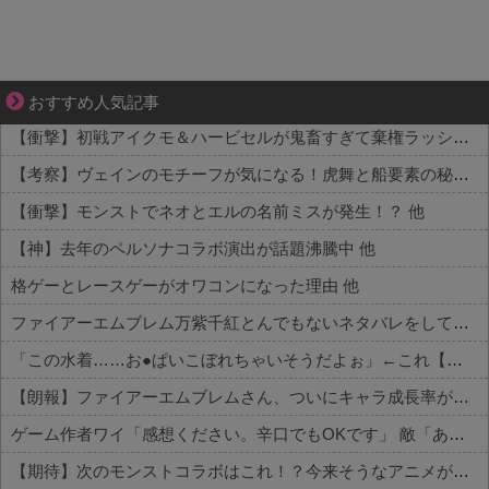
成長の先で気づいた想い、不器用な大人の恋
おすすめ人気記事
【衝撃】初戦アイクモ＆ハービセルが鬼畜すぎて棄権ラッシュ 他
【考察】ヴェインのモチーフが気になる！虎舞と船要素の秘密とは 他
【衝撃】モンストでネオとエルの名前ミスが発生！？ 他
【神】去年のペルソナコラボ演出が話題沸騰中 他
格ゲーとレースゲーがオワコンになった理由 他
ファイアーエムブレム万紫千紅とんでもないネタバレをしてしまう…
「この水着……お●ぱいこぼれちゃいそうだよぉ」←これ【ラブライブ！】
【朗報】ファイアーエムブレムさん、ついにキャラ成長率がゲーム内で見れるようになる
ゲーム作者ワイ「感想ください。辛口でもOKです」 敵「あれがだめ。これがだめ」
【期待】次のモンストコラボはこれ！？今来そうなアニメが話題に