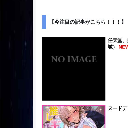
【今注目の記事がこちら！！！】
任天堂、
域）
NE
ヌードデ