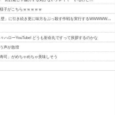
様子がこちらｗｗｗｗｗ
【悲報】 キングダムの河了貂、「あったけぇ壁」に引き続き更に味方をぶっ殺す作戦を実行するWWWWWWWWWWWWWWWWWWWWWWWWWWWWWWWWWWWWWWWWWWWWWWWW
文々ハローYouTube! どうも射命丸ですって挨拶するのかな
う声が急増
寿司」がめちゃめちゃ美味しそう