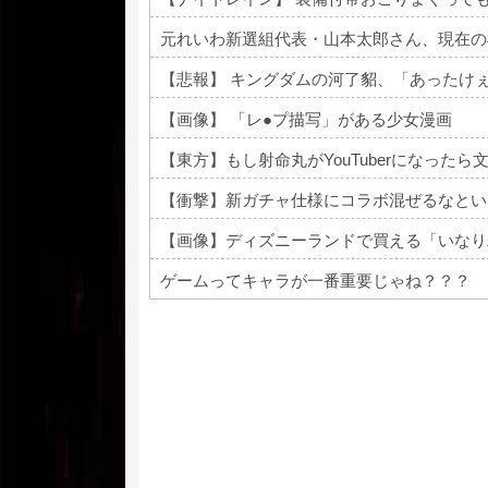
元れいわ新選組代表・山本太郎さん、現在の
【画像】 「レ●プ描写」がある少女漫画
【東方】もし射命丸がYouTuberになったら
【衝撃】新ガチャ仕様にコラボ混ぜるなとい
【画像】ディズニーランドで買える「いなり
ゲームってキャラが一番重要じゃね？？？
Powered by livedoor 相互RSS