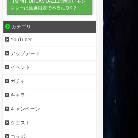
【疑問】DREAMDAZEの絵違いモン
スターは抽選限定で本当にOK？
カテゴリ
YouTuber
アップデート
イベント
ガチャ
キャラ
キャンペーン
クエスト
コラボ