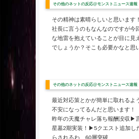
その他のネットの反応@モンストニュース速報
その精神は素晴らしいと思います
社長に言うのもなんなのですが今
な地雷を抱えていることが目に見
でしょうか？そこも必要かなと思
その他のネットの反応@モンストニュース速報
最近対応策とかが簡単に取れるよ
不安になってるんだと思います！
昨年の天魔チャレ落ち報酬没収▶
星墓2期実装！▶5クエスト追加し
らされるわ、60層突破