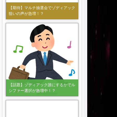
【期待】マルチ抽選会でゾディアック
狙いの声が急増！？
【話題】ゾディアック誰にするかでル
シファー選択が急増中！？