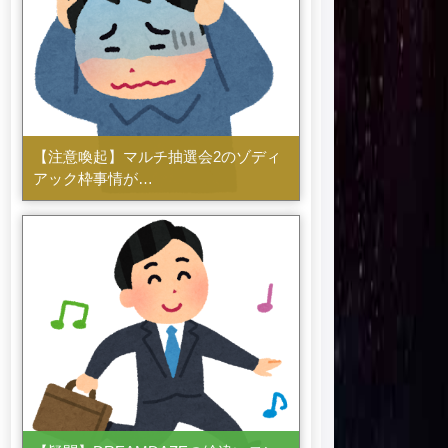
【注意喚起】マルチ抽選会2のゾディ
アック枠事情が…