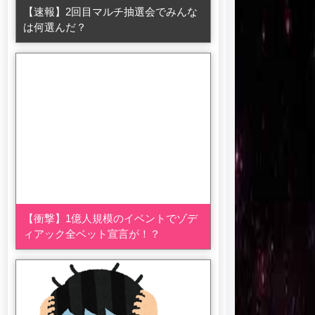
【速報】2回目マルチ抽選会でみんな
は何選んだ？
【衝撃】1億人規模のイベントでゾデ
ィアック全ベット宣言が！？