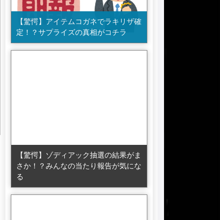
【驚愕】アイテムコガネでラキリザ確
定！？サプライズの真相がコチラ
【驚愕】ゾディアック抽選の結果がま
さか！？みんなの当たり報告が気にな
る