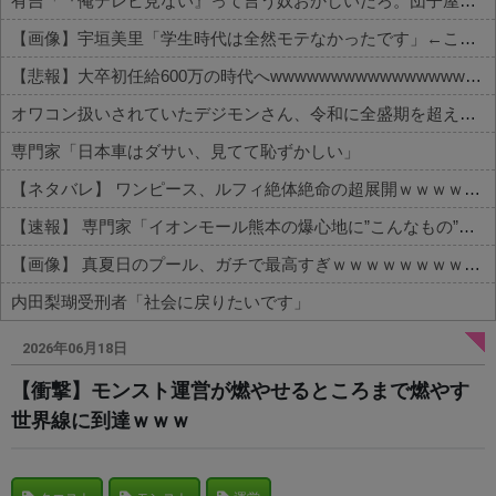
有吉「『俺テレビ見ない』って言う奴おかしいだろ。団子屋で『団子食べない』って言うか？」
【画像】宇垣美里「学生時代は全然モテなかったです」←これほんまかぁ？w w w w w w w w
【悲報】大卒初任給600万の時代へwwwwwwwwwwwwwwwwwww
オワコン扱いされていたデジモンさん、令和に全盛期を超える利益を生み出していた
専門家「日本車はダサい、見てて恥ずかしい」
【ネタバレ】 ワンピース、ルフィ絶体絶命の超展開ｗｗｗｗｗｗｗｗｗｗｗｗｗｗｗｗｗｗｗｗｗｗｗｗｗｗｗｗｗｗｗｗｗｗｗｗｗｗｗｗｗｗｗｗｗ...
【速報】 専門家「イオンモール熊本の爆心地に”こんなもの”があったんだけど…」
【画像】 真夏日のプール、ガチで最高すぎｗｗｗｗｗｗｗｗｗｗ
内田梨瑚受刑者「社会に戻りたいです」
Powered by livedoor 相互RSS
2026年06月18日
【衝撃】モンスト運営が燃やせるところまで燃やす
世界線に到達ｗｗｗ