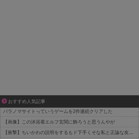
妻が嫌すぎて壊れていった、ある夫の現実
おすすめ人気記事
パラノマサイトっていうゲームを2作連続クリアした
【画像】この沐浴着エルフ玄関に飾ろうと思うんやが
【衝撃】ちいかわの説明をするもド下手くそな私と正論な友人がコチラ・・・・・