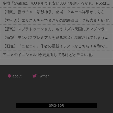
多根「Switch2、499ドルでも安い800ドル超えるかも。PS5は直近での値上げ可能性低い」
【速報】新ガチャ「彩獣神祭」登場！？ルール詳細がこちら
【神引き】エリスガチャでまさかの結果続出！？報告まとめ 他
【悲報】スプラトゥーンさん、もうリズム天国にアマゾンランキングで敗北wwwwwwwww 他
【衝撃】モンパスプレミアムを巡る本音が暴露されてしまうｗｗｗ 他
【画像】『ニセコイ』作者の最新イラストがこちら！令和でも余裕で通用してしまうｗｗｗｗ 他
アニメのイニシャルd今更見返してるけどオモロい 他
Powered by livedoor 相互RSS
about
Twitter
SPONSOR