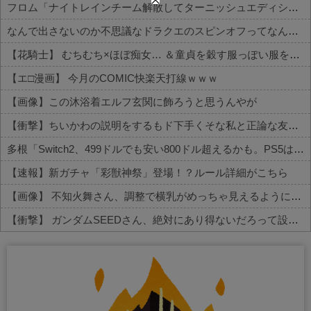
フロム「ナイトレインチーム解散してターニッシュエディション完成させました」←これｗｗｗｗ
なんで出さないのか不思議なドラクエのスピンオフってなんかある？
【花騎士】 むちむち×ほぼ痴女… ＆童貞を穀す服っぽい服をきたホウオウボクへの反応！！！
【エ□漫画】 今月のCOMIC快楽天打線ｗｗｗ
【画像】この沐浴着エルフ玄関に飾ろうと思うんやが
【衝撃】ちいかわの説明をするもド下手くそな私と正論な友人がコチラ・・・・・
多根「Switch2、499ドルでも安い800ドル超えるかも。PS5は直近での値上げ可能性低い」
【速報】新ガチャ「彩獣神祭」登場！？ルール詳細がこちら
【画像】 不知火舞さん、調整で横乳がめっちゃ見えるようになるｗｗｗｗｗｗ
【衝撃】 ガンダムSEEDさん、絶対にあり得ないだろって設定がこちらｗｗｗ
Powered by livedoor 相互RSS