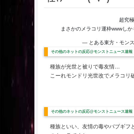
超究
まさかのメラコリ運枠wwwし
— とある東方・モンスト好
その他のネットの反応@モンストニュース速報
種族が光世と被りで毒友情…
こーれモンドリ光世改でメラコリ
その他のネットの反応@モンストニュース速報
種族といい、友情の毒やバブギフ