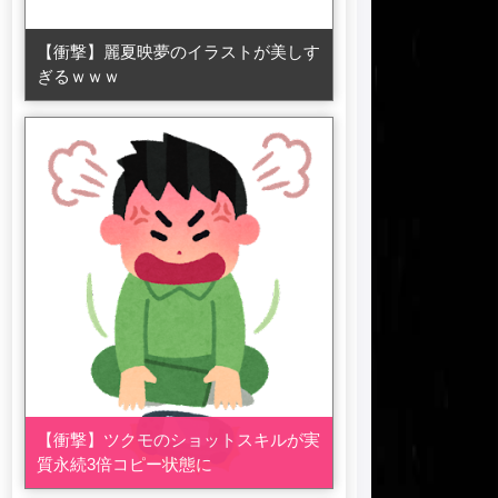
【衝撃】麗夏映夢のイラストが美しす
ぎるｗｗｗ
【衝撃】ツクモのショットスキルが実
質永続3倍コピー状態に