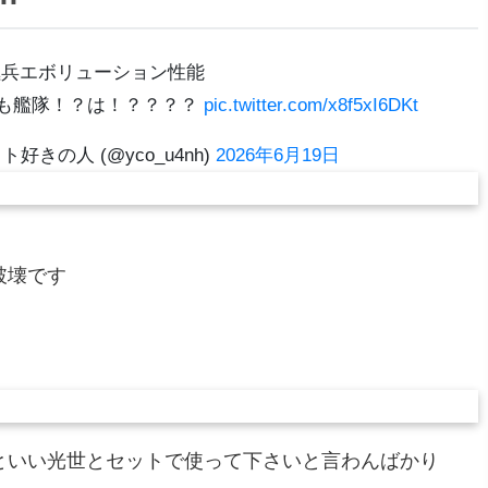
極兵エボリューション性能
かも艦隊！？は！？？？？
pic.twitter.com/x8f5xI6DKt
きの人 (@yco_u4nh)
2026年6月19日
破壊です
といい光世とセットで使って下さいと言わんばかり