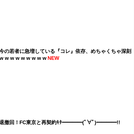
今の若者に急増している『コレ』依存、めちゃくちゃ深刻
 w w w w w w w w
NEW
退撤回！FC東京と再契約ｷﾀ━━━━(ﾟ∀ﾟ)━━━━!!