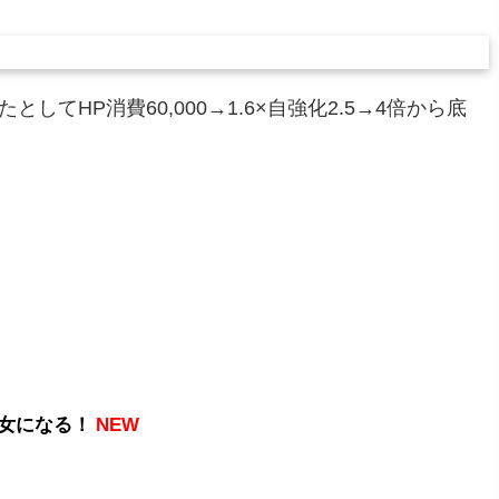
してHP消費60,000→1.6×自強化2.5→4倍から底
女になる！
NEW