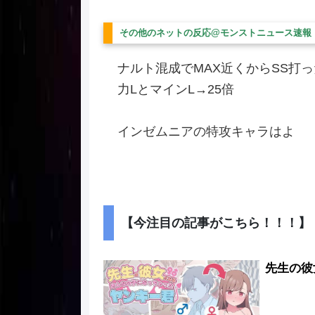
その他のネットの反応@モンストニュース速報
ナルト混成でMAX近くからSS打ったと
力LとマインL→25倍
インゼムニアの特攻キャラはよ
【今注目の記事がこちら！！！】
先生の彼