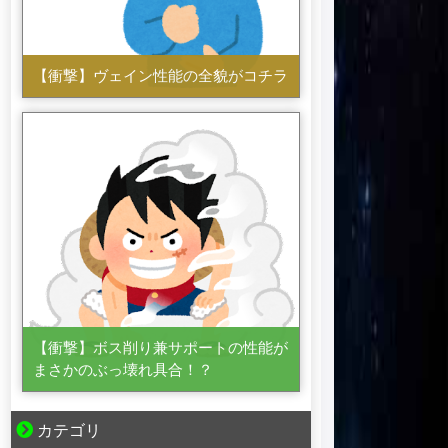
【衝撃】ヴェイン性能の全貌がコチラ
【衝撃】ボス削り兼サポートの性能が
まさかのぶっ壊れ具合！？
カテゴリ