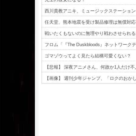
西川貴教アニキ、ミュージックステーション
任天堂、熊本地震を受け製品修理は無償対応
戦いたくもないのに無理やり戦わさせられる
フロム「『The Duskbloods』ネット
ゴマゾウってよく見たら結構可愛くない？
【悲報】 深夜アニメさん、何故か1人だけ
Powered by livedoor 相互RSS