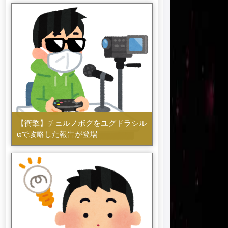
【衝撃】チェルノボグをユグドラシル
αで攻略した報告が登場