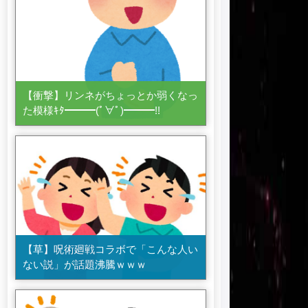
【衝撃】リンネがちょっとか弱くなっ
た模様ｷﾀ━━━(ﾟ∀ﾟ)━━━!!
【草】呪術廻戦コラボで「こんな人い
ない説」が話題沸騰ｗｗｗ