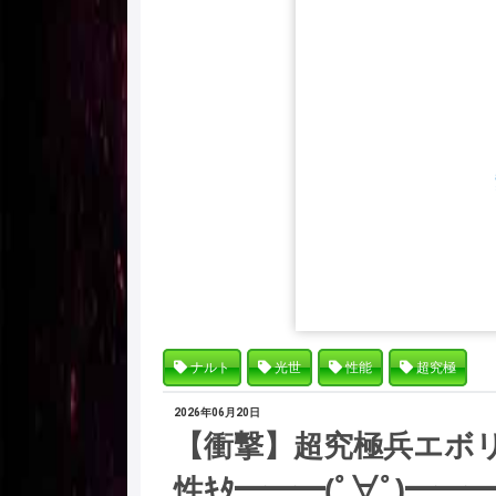
ナルト
光世
性能
超究極
2026年06月20日
【衝撃】超究極兵エボ
性ｷﾀ━━━(ﾟ∀ﾟ)━━━!