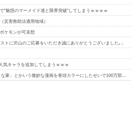
で”魅惑のマーメイド達と限界突破”してしまうｗｗｗｗ
（災害救助法適用地域）
ポケモンが可哀想
ワークテストに沢山のご応募をいただき誠にありがとうございました｡」
不人気キャラを追加してしまうｗｗｗ
【画像】 週刊少年ジャンプ、「ロクのおかしな家」とかいう微妙な漫画を巻頭カラーにしたせいで100万部切る