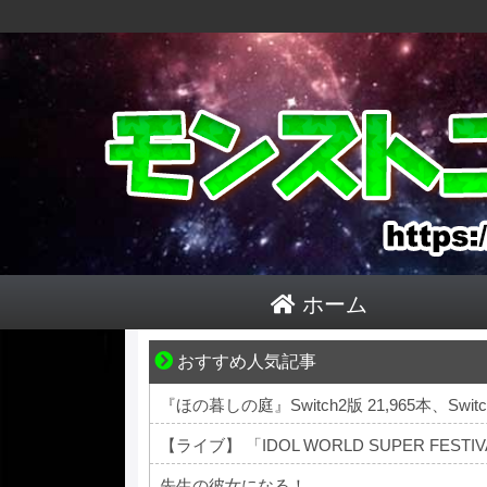
ホーム
おすすめ人気記事
平穏が少しずつ壊れていく家族の物語。
『ほの暮しの庭』Switch2版 21,965本、Switch
【ライブ】 「IDOL WORLD SUPER FES
先生の彼女になる！