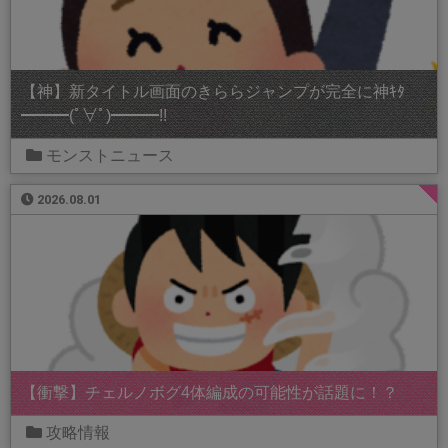
【神】新タイトル画面のきららジャンプが完全に神ｷﾀ
━━━(ﾟ∀ﾟ)━━━!!
モンストニュース
2026.08.01
【衝撃】チェルノボグ4体編成の可能性が話題に！？
攻略情報