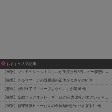
妻が嫌すぎて壊れていった、ある夫の現実
おすすめ人気記事
【衝撃】ツクモのショットスキルが実質永続3倍コピー状態に 他
【衝撃】チルサマーナの既視感の正体がまさかの⁉️ 他
【悲報】歴戦終了で「オーブよ永久に」が消滅 他
【衝撃】全敵ロックオンレーザーELの火力比較がエグいｗｗｗ 他
【衝撃】新守護獣ヒョーたんの全体睡眠がヤバすぎる件 他