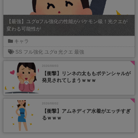
【最強】ユグαフル強化の性能がバケモン級！光クエが
変わる可能性が
キャラ
SS
フル強化
ユグα
光クエ
最強
2026/08/03
【衝撃】リンネの太ももポテンシャルが
発見されてしまうｗｗｗ
2026/08/02
【衝撃】アムネディア水着がエッチすぎ
るｗｗｗ