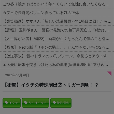
ごつ盛り焼きそばとかいう年１くらいで無性に食いたくなるやつｗｗｗｗｗｗｗｗ
カフェで長時間パソコン弄っている奴の正体
【爆笑動画】ママさん「新しい洗濯機買って1発目に回したらコレw」←こwれwはw w w w w w w w w w
【悲報】 玉川徹さん、警官の発泡での包丁男死亡に「絶対に死刑にならない罪なのに警察が死刑にした！」 → 元警官のマジレスがコチラ → ………
【人工障がい者】 甥(28)「両親が亡くなったんで僕のこと引き取ってほしいんですけど！」なんでいい年したヒキニートを引き取らなきゃいけないんだ...
【画像】 Netflix版『リボンの騎士』、とんでもない事になるｗｗｗｗｗ
【放送事故】 昔のドラマのレ◯プシーン、今見るとアウトすぎる・・・
エネ夫に離婚を突きつけたら私の職場(法律事務所)に乗り込んできた 堂々と「離婚の法律相談です。母の薦めでこちらに参りました」と言っているが、...
Powered by livedoor 相互RSS
2026年06月20日
【衝撃】イタチの特殊演出②トリガー判明！？
イタチ
うちはイタチ
特殊演出