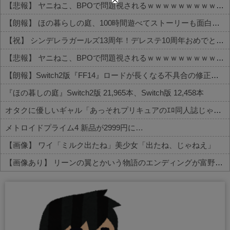
【悲報】 ヤニねこ、BPOで問題視されるｗｗｗｗｗｗｗｗｗｗｗｗｗ
【朗報】 ほの暮らしの庭、100時間遊べてストーリーも面白いスタバレの上位互換だとまじで好評
【祝】 シンデレラガールズ13周年！デレステ10周年おめでとう！ガチャ更新SSR八神マキノ・イベントSRイヴ、SR望月聖！
【悲報】 ヤニねこ、BPOで問題視されるｗｗｗｗｗｗｗｗｗｗｗｗｗ
【朗報】Switch2版『FF14』ロードが長くなる不具合の修正パッチを本日配信
『ほの暮しの庭』Switch2版 21,965本、Switch版 12,458本
オタクに優しいギャル「あっそれプリキュアのｴﾛ同人誌じゃんww♡」
メトロイドプライム4 新品が2999円に…
【画像】 ワイ「ミルク出たね」美少女「出たね、じゃねえ」
【画像あり】 リーンの翼とかいう物語のエンディングが富野作品の中でも屈指の美しさを誇る作品
Powered by livedoor 相互RSS