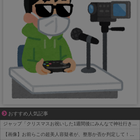
恋は疑惑に染まり、狂気へ変わる
おすすめ人気記事
ジャップ「クリスマスお祝いした1週間後にみんなで神社行きます」←これ
【画像】お前らこの超美人容疑者が、整形か否か判定して！！→画像がこちらw w w w w w w w w w