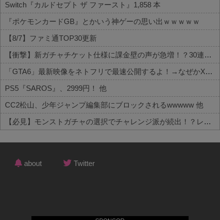
Switch『カルドセプト ザ ファースト』1,858 本
『ポケモンカードGB』とかいう神ゲーの思い出ｗｗｗｗｗ
【8/7】ファミ通TOP30更新
【衝撃】新ガチャチケット仕様に課金壁の声が急増！？30連でどうなる 他
「GTA6」最新映像をネトフリで最速公開するよ！→なぜかXで大炎上中wwww 他
PS5『SAROS』、2999円！ 他
CC2松山、少年ジャンプ編集部にブロックされるwwwww 他
【必見】モンストガチャの選択でチャレンジ派が続出！？レギュラーとの違いがコチラ 他
Powered by livedoor 相互RSS
about
Twitter