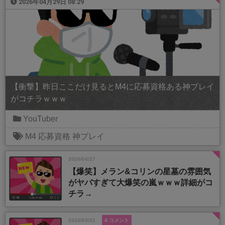
2026年04月29日 08:29
【衝撃】昨日ここだけ見るとM4に応募資格ある神プレイ
がコチラｗｗｗ
YouTuber
M4
応募資格
神プレイ
2026/04/27
【爆笑】メラン&コリンの星墓の雰囲気
がヤバすぎて大爆笑の嵐ｗｗｗ詳細がコ
チラ→
2026/03/31
4 コメント