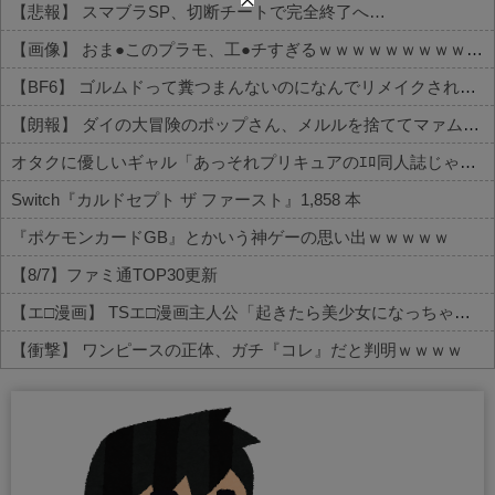
【悲報】 スマブラSP、切断チートで完全終了へ…
【画像】 おま●このプラモ、工●チすぎるｗｗｗｗｗｗｗｗｗｗ
【BF6】 ゴルムドって糞つまんないのになんでリメイクされたの？
【朗報】 ダイの大冒険のポップさん、メルルを捨ててマァムなんかを選んでしまうｗｗｗ
オタクに優しいギャル「あっそれプリキュアのｴﾛ同人誌じゃんww♡」
Switch『カルドセプト ザ ファースト』1,858 本
『ポケモンカードGB』とかいう神ゲーの思い出ｗｗｗｗｗ
【8/7】ファミ通TOP30更新
【エ□漫画】 TSエ□漫画主人公「起きたら美少女になっちゃった！？」ワイ「おお」
【衝撃】 ワンピースの正体、ガチ『コレ』だと判明ｗｗｗｗ
Powered by livedoor 相互RSS