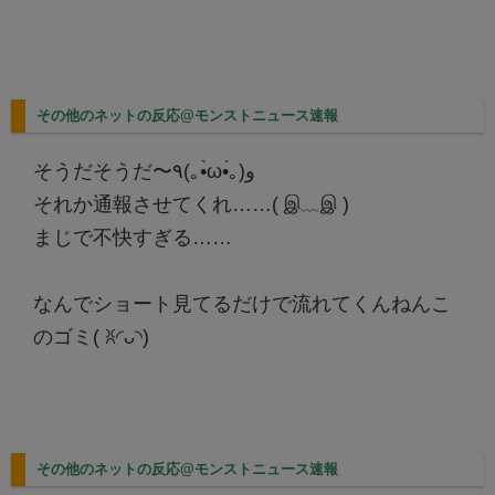
その他のネットの反応@モンストニュース速報
そうだそうだ〜٩(｡•̀ω•́｡)و
それか通報させてくれ……( இ﹏இ )
まじで不快すぎる……
なんでショート見てるだけで流れてくんねんこ
のゴミ( ꐦ◜ᴗ◝)
その他のネットの反応@モンストニュース速報