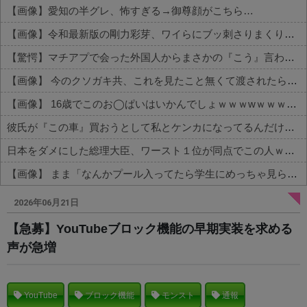
【画像】愛知の半グレ、怖すぎる→御尊顔がこちら…
【画像】令和最新版の剛力彩芽、ワイらにブッ刺さりまくりと話題にw w w w w w w w w w w w w
【驚愕】マチアプで会った外国人からまさかの『こう』言われたんやがこれワイ詰みか？？？？？？？
【画像】 今のクソガキ共、これを見たこと無くて渡されたらパニクるらしいｗｗｗｗｗｗｗｗｗｗｗｗｗ
【画像】 16歳でこのお◯ぱいはいかんでしょｗｗｗwｗｗｗｗｗｗｗｗ❤
彼氏が『この車』買おうとして私とケンカになってるんだけどｗｗｗｗｗｗ
日本をダメにした総理大臣、ワースト１位が同点でこの人ｗｗｗｗｗｗ
【画像】 まま「なんかプール入ってたら学生にめっちゃ見られたw」
Powered by livedoor 相互RSS
2026年06月21日
【急募】YouTubeブロック機能の早期実装を求める
声が急増
YouTube
ブロック機能
モンスト
通報