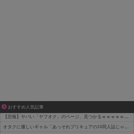
ぜんぶ私が中心、そう思われたくないのに
おすすめ人気記事
【悲報】ヤバい「ヤフオク」のページ、見つかるｗｗｗｗｗｗｗ
オタクに優しいギャル「あっそれプリキュアのｴﾛ同人誌じゃんww♡」