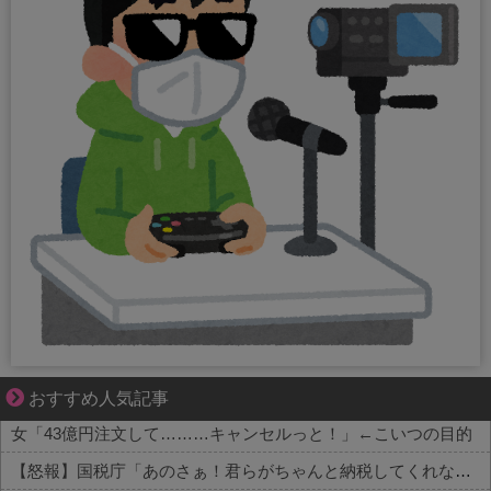
1420gの娘がくれた“生きる力”。
おすすめ人気記事
女「43億円注文して………キャンセルっと！」←こいつの目的
【怒報】国税庁「あのさぁ！君らがちゃんと納税してくれないとこうなっちゃうけどどうする？！」←これw w w w w w w w