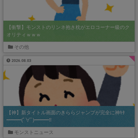
【衝撃】モンストのリンネ抱き枕がエロコーナー級のク
オリティｗｗｗ
その他
2026.08.03
【神】新タイトル画面のきららジャンプが完全に神ｷﾀ
━━━(ﾟ∀ﾟ)━━━!!
モンストニュース