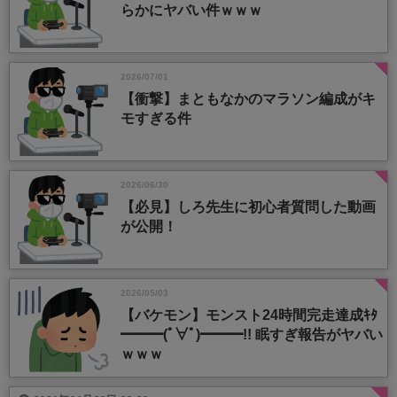
らかにヤバい件ｗｗｗ
2026/07/01
【衝撃】まともなかのマラソン編成がキ
モすぎる件
2026/06/30
【必見】しろ先生に初心者質問した動画
が公開！
2026/05/03
【バケモン】モンスト24時間完走達成ｷﾀ
━━━(ﾟ∀ﾟ)━━━!! 眠すぎ報告がヤバい
ｗｗｗ