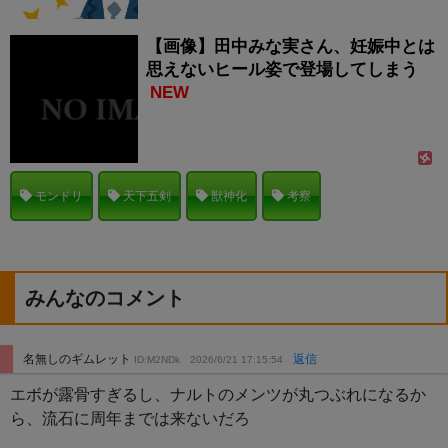
【画像】田中みな実さん、妊娠中とは
思えないヒール姿で登場してしまう
NEW
モンドリ
天下五剣
獣神化
考察
みんなのコメント
名無しのギムレット
返信
ID:M2NDk
2026/6/21 17:15:54
エボが露骨すぎるし、ナルトのメンツが丸つぶれになるか
ら、流石に周年までは来ないだろ