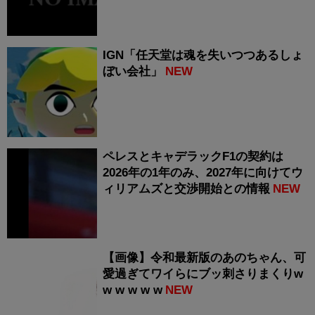
IGN「任天堂は魂を失いつつあるしょ
ぼい会社」
NEW
ペレスとキャデラックF1の契約は
2026年の1年のみ、2027年に向けてウ
ィリアムズと交渉開始との情報
NEW
【画像】令和最新版のあのちゃん、可
愛過ぎてワイらにブッ刺さりまくりw
w w w w w
NEW