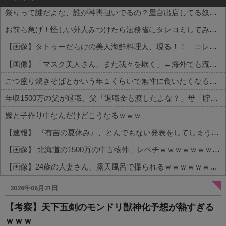
祭りって謎だよな、誰が神輿担いでるの？屋台出店してる奴らは誰の許可を得て商売してるの？
お前ら急げ！怪しい外人みつけたら法務省にタレコミしてみろ！意外と仕事するぞ？
【画像】タトゥーだらけの美人海鮮料理人、現る！！←コレはセクシー過ぎてワイらにブッ刺さりまくりw w w w w w w w w
【画像】「マスク美人さん、また我々を欺く」←海外でも流行りだした結果がこちらw w w w w w w
ごつ盛り焼きそばとかいう年１くらいで無性に食いたくなるやつｗｗｗｗｗｗｗｗ
年収1500万の父が退職。父「退職金も渡したよな？」母「貯金なんてないよー」父「全部なくなったの！？」→予想外の返事に家族騒然となり…
嫁と子作り中なんだけどこうなるｗｗｗ
【速報】 『有吉の夏休み』、とんでもない発表をしてしまう！！！！！
【画像】 北海道の1500万の中古物件、レベチｗｗｗｗｗｗｗｗｗｗｗｗｗｗｗｗｗｗｗｗ
【画像】24歳の人妻さん、露天風呂で撮られるｗｗｗｗｗｗｗｗｗｗｗｗｗｗｗｗｗ
Powered by livedoor 相互RSS
2026年06月21日
【考察】天下五剣のモンドリ獣神化予想が熱すぎる
ｗｗｗ