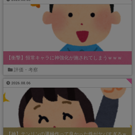
【衝撃】恒常キャラに神強化が施されてしまうｗｗｗ
評価・考察
2026.08.06
【神】テンリンの運極作って良かった件がヤバすぎるｗ