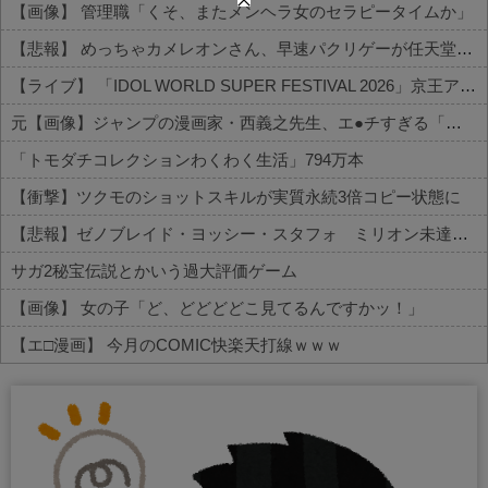
【画像】 管理職「くそ、またメンヘラ女のセラピータイムか」
【悲報】 めっちゃカメレオンさん、早速パクリゲーが任天堂ストアに登場してしまう……
【ライブ】 「IDOL WORLD SUPER FESTIVAL 2026」京王アリーナTOKYO開催決定
元【画像】ジャンプの漫画家・西義之先生、エ●チすぎる「八尺様」の新作エ□漫画を描く
「トモダチコレクションわくわく生活」794万本
【衝撃】ツクモのショットスキルが実質永続3倍コピー状態に
【悲報】ゼノブレイド・ヨッシー・スタフォ ミリオン未達・・・
サガ2秘宝伝説とかいう過大評価ゲーム
【画像】 女の子「ど、どどどどこ見てるんですかッ！」
【エ□漫画】 今月のCOMIC快楽天打線ｗｗｗ
Powered by livedoor 相互RSS