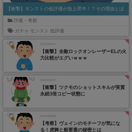
【衝撃】モンストの低評価が急上昇中！？その理由とは
評価・考察
ガチャ
モンスト
低評価
2026/08/07
【衝撃】全敵ロックオンレーザーELの火
力比較がエグいｗｗｗ
2026/08/07
【衝撃】ツクモのショットスキルが実質
永続3倍コピー状態に
2026/08/06
【考察】ヴェインのモチーフが気にな
る！虎舞と船要素の秘密とは