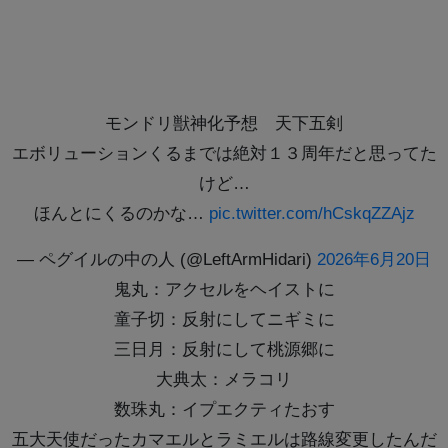
モンドリ獣神化予想 天下五剣
エボリューションくるまでは絶対１３周年だと思ってた
けど…
ほんとにくるのかな…
pic.twitter.com/hCskqZZAjz
— ペグイルの中の人 (@LeftArmHidari)
2026年6月20日
鬼丸：アクセルをヘイストに
童子切：反射にしてニギミに
三日月：反射にして桃源郷に
大典太：メラコリ
数珠丸：イプエクティたおす
五大天使だったカマエルとラミエルは路線変更したんだ