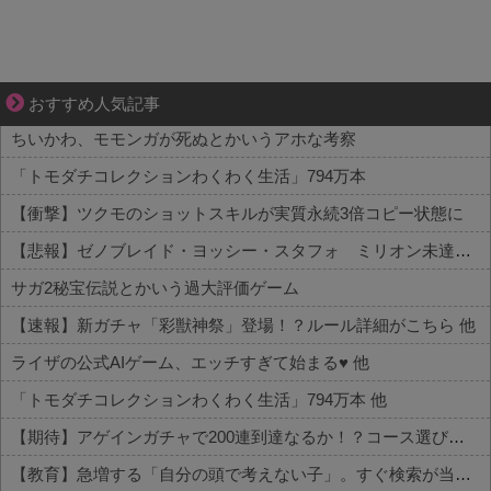
ぜんぶ私が中心、そう思った瞬間から歪み出す
おすすめ人気記事
ちいかわ、モモンガが死ぬとかいうアホな考察
「トモダチコレクションわくわく生活」794万本
【衝撃】ツクモのショットスキルが実質永続3倍コピー状態に
【悲報】ゼノブレイド・ヨッシー・スタフォ ミリオン未達・・・
サガ2秘宝伝説とかいう過大評価ゲーム
【速報】新ガチャ「彩獣神祭」登場！？ルール詳細がこちら 他
ライザの公式AIゲーム、エッチすぎて始まる♥ 他
「トモダチコレクションわくわく生活」794万本 他
【期待】アゲインガチャで200連到達なるか！？コース選びの行方 他
【教育】急増する「自分の頭で考えない子」。すぐ検索が当たり前に…スマホ時代の“親切すぎる教育”が奪った力 他