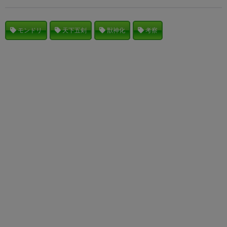
モンドリ
天下五剣
獣神化
考察