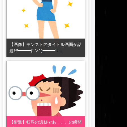
【画像】モンストのタイトル画面が話
題ｷﾀ━━━(ﾟ∀ﾟ)━━━!!
【衝撃】転界の遺跡であ、、、の瞬間