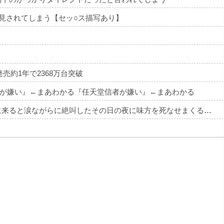
発見されてしまう【セッ○ス描写あり】
発売約1年で2368万台突破
が嫌い』←まあわかる『任天堂信者が嫌い』←まあわかる
【悲報】 キングダムの河了貂、絶対に助けに来ると涙ながらに絶叫したその日の夜に味方を死なせまくる作戦を提案するWWWWWWWWWWWWWWWWWWWWWWWWWWWW