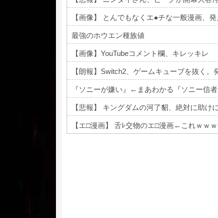
【画像】 とんでもなくエ●チな一般漫画、
最強のホウエン種族値
【画像】YouTubeコメント欄、キレッキレ
【朗報】Switch2、ゲームキューブを抜く。
『ソニーが嫌い』←まあわかる『ソニー信者
【エ□漫画】 舌ﾚ交物のエ□漫画←これｗｗｗ
Powered by livedoor 相互RSS