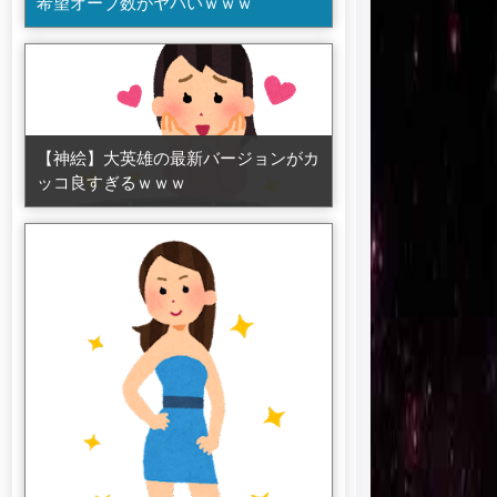
希望オーブ数がヤバいｗｗｗ
【神絵】大英雄の最新バージョンがカ
ッコ良すぎるｗｗｗ