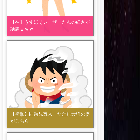
【神】うすほそレーザーたんの細さが
話題ｗｗｗ
【衝撃】問題児五人。ただし最強の姿
がこちら