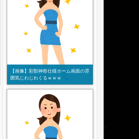
【画像】彩獣神祭仕様ホーム画面の雰
囲気じわじわくるｗｗｗ