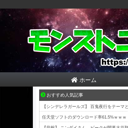
ホーム
おすすめ人気記事
小さなすれ違いが、夫を追い詰めていく
【シンデレラガールズ】 百鬼夜行をテーマとし
任天堂ソフトのダウンロード率61.5%ｗｗｗ
【悲報】 ニンダイさん、ピークが開幕大谷