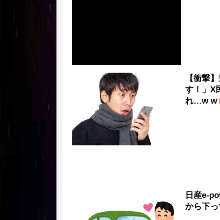
【衝撃】
す！」X
れ…w w
日産e-
から下っ