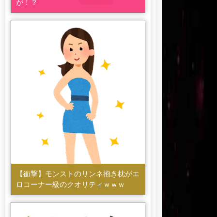
が！？
【衝撃】モンストのリンネ抱き枕がエ
ロコーナー級のクオリティｗｗｗ