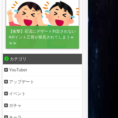
【衝撃】石流にデザート判定されない
4ポイント乙骨が発見されてしまうｗ
ｗｗ
カテゴリ
YouTuber
アップデート
イベント
ガチャ
キャラ