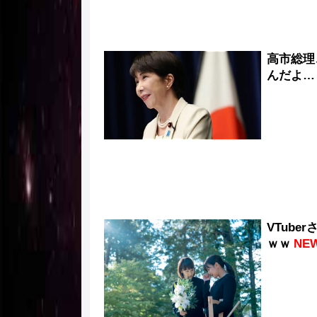
高市総理
んだよ…
VTub
ｗｗ
NE