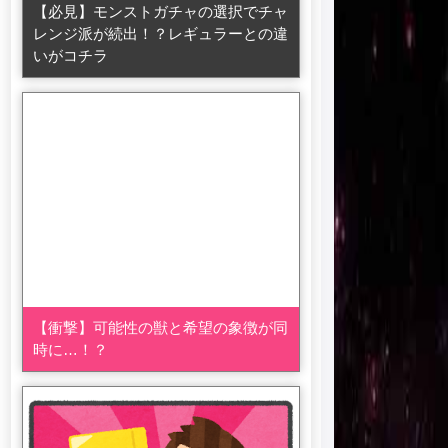
【必見】モンストガチャの選択でチャ
レンジ派が続出！？レギュラーとの違
いがコチラ
【衝撃】可能性の獣と希望の象徴が同
時に…！？