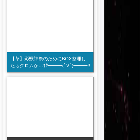
【草】彩獣神祭のためにBOX整理し
たらクロムが…ｷﾀ━━━(ﾟ∀ﾟ)━━━!!