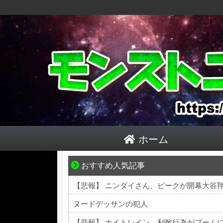
ホーム
おすすめ人気記事
悩んでいるのは私だけ？夫との距離
【悲報】 ニンダイさん、ピークが開幕大谷
ヌードデッサンの犯人
【悲報】 ナイトレイン、利敵行為がブーム