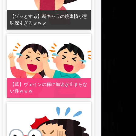
【ゾッとする】新キャラの鏡事情が意
味深すぎるｗｗｗ
【草】ヴェインの稀に加速が止まらな
い件ｗｗｗ