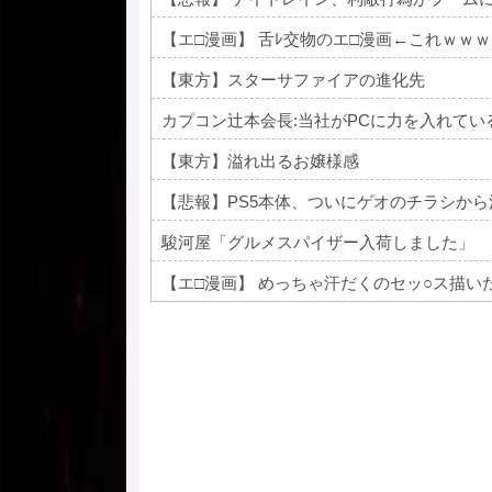
【エ□漫画】 舌ﾚ交物のエ□漫画←これｗｗｗ
【東方】スターサファイアの進化先
カプコン辻本会長:当社がPCに力を入れて
【東方】溢れ出るお嬢様感
【悲報】PS5本体、ついにゲオのチラシから
駿河屋「グルメスパイザー入荷しました」
【エ□漫画】 めっちゃ汗だくのセッ○ス描い
Powered by livedoor 相互RSS