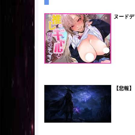
ヌードデ
【悲報】