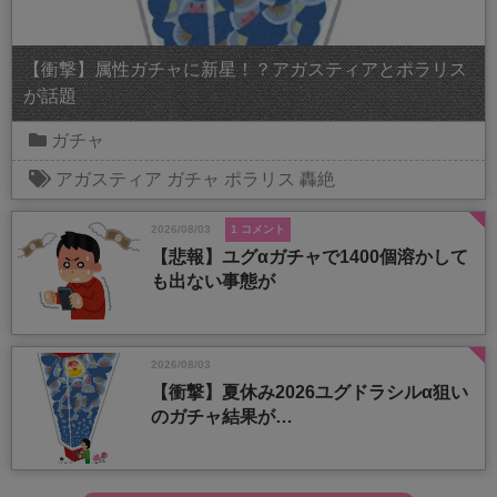
【衝撃】属性ガチャに新星！？アガスティアとポラリス
が話題
ガチャ
アガスティア
ガチャ
ポラリス
轟絶
2026/08/03
1 コメント
【悲報】ユグαガチャで1400個溶かして
も出ない事態が
2026/08/03
【衝撃】夏休み2026ユグドラシルα狙い
のガチャ結果が…