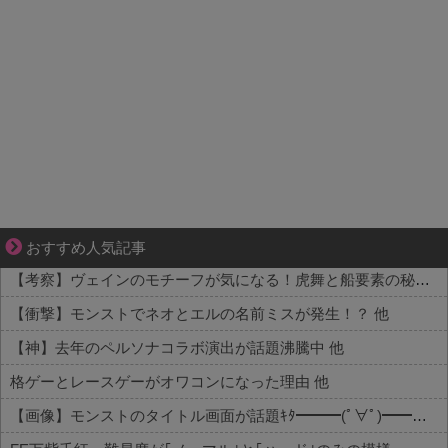
三十路女子の仕事と恋、その先にあった本音
おすすめ人気記事
【考察】ヴェインのモチーフが気になる！虎舞と船要素の秘密とは 他
【衝撃】モンストでネオとエルの名前ミスが発生！？ 他
【神】去年のペルソナコラボ演出が話題沸騰中 他
格ゲーとレースゲーがオワコンになった理由 他
【画像】モンストのタイトル画面が話題ｷﾀ━━━(ﾟ∀ﾟ)━━━!! 他