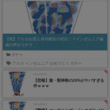
【祝】アルカお迎え成功報告が続出！？インゼムニア編
成の声がコチラ
ガチャ
アルカ
インゼムニア
おめでとう
ガチャ
2026/08/05
【悲報】激・獣神祭の24%がヤバすぎる
件ｗｗｗ
2026/08/05