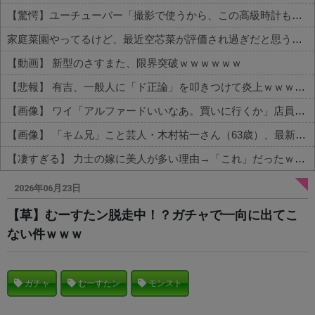
【驚愕】ユーチューバー「撮影で使うから、この高級時計も車もぜ～んぶ経費でタダ！ｗ」←まさかコレ本気にしてる奴なんておらんよな？よな？w w w w w w w w w w w
家庭菜園やってるけど、最近空芯菜が評価され過ぎだと思う！！！！！
【動画】 新型のさすまた、限界突破ｗｗｗｗｗｗ
【悲報】 有吉、一般人に「ド正論」を叩きつけて炎上ｗｗｗｗｗｗｗｗ
【画像】 ワイ「アルファードいいなあ。買いに行くか」店員「ほいっ見積もりな！」ワイ「金額おかしくね？」←お前らもそう思うよな？？？？？
【画像】 「キム兄」こと芸人・木村祐一さん（63歳）、最新の松本人志さんとのツーショットが完全に別人だとネット騒然！ 「マジで誰かわからん」...
【凄すぎる】 力士の嫁に美人が多い理由→「これ」だったｗｗｗｗｗｗｗ
Powered by livedoor 相互RSS
2026年06月23日
【草】むーすたン脱走中！？ガチャで一向に出てこ
ない件ｗｗｗ
ガチャ
むーすたン
モンスト