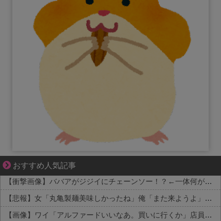
成長の先で気づいた想い、不器用な大人の恋
おすすめ人気記事
【衝撃画像】ババアがジジイにチェーンソー！？←一体何があったんやコレw w w w w w w w w
【悲報】女「丸亀製麺美味しかったね」俺「また来ようよ」店員「お会計2380円になりまーす」→その後『こう』なったんだが俺悪くないよな？？？？？？？？
【画像】ワイ「アルファードいいなあ。買いに行くか」店員「ほいっ見積もりな！」ワイ「金額おかしくね？」←お前らもそう思うよな？？？？？