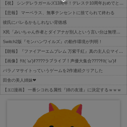
【祝】 シンデレラガールズ13周年！デレステ10周年おめでとう！ガチャ更新SSR八神マキノ・イベントSRイヴ、SR望月聖！
【悲報】 マーベラス、無事テンセントに捨てられて終わる
彼氏にバレるかもしれない背徳感
X民「みいちゃん作者とダイアナが別人という言い分は無理があるんじゃない？」 バチャ豚「！！！！」シュババババ
Switch2版『モンハンワイルズ』の動作環境が判明！
【朗報】『ファイアーエムブレム 万紫千紅』真の主人公マイユニはキャラメイクが可能
【画像】ﾀｶ( 'ω')ｵ????ラブライブ！声優大集合????ﾀｶ( 'ω')ｵ
パラノマサイトっていうゲームを2作連続クリアした
田舎の美人姉妹❤
【エ□漫画】 一番シコれる属性『姉の友達』に決定するｗｗｗ
Powered by livedoor 相互RSS