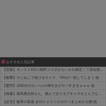
夫婦なのに、心が一番遠かった日々
おすすめ人気記事
【悲報】モンスト8月の無料コラボがちいかわ確定！？課金額がヤバすぎる現状がコチラ 他
【衝撃】ヤニねこで抜けるキャラ、74%が一致してしまう 他
【驚愕】1000分の1レベルの神引きがヤバすぎるｗｗｗ 他
【画像】範馬勇次郎さん、挑んできたモブキャラをとんでもない目に合わせてしまう 他
【必見】破界の星墓 全15クエストのガチパまとめが公開 他