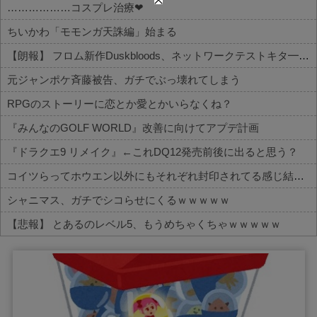
………………コスプレ治療❤
ちいかわ「モモンガ天誅編」始まる
【朗報】 フロム新作Duskbloods、ネットワークテストキタ━━━━(゜∀゜)━━━━!!
元ジャンポケ斉藤被告、ガチでぶっ壊れてしまう
RPGのストーリーに恋とか愛とかいらなくね？
『みんなのGOLF WORLD』改善に向けてアプデ計画
『ドラクエ9 リメイク』←これDQ12発売前後に出ると思う？
コイツらってホウエン以外にもそれぞれ封印されてる感じ結構量産されてたのかな
シャニマス、ガチでシコらせにくるｗｗｗｗｗ
【悲報】 とあるのレベル5、もうめちゃくちゃｗｗｗｗｗ
Powered by livedoor 相互RSS