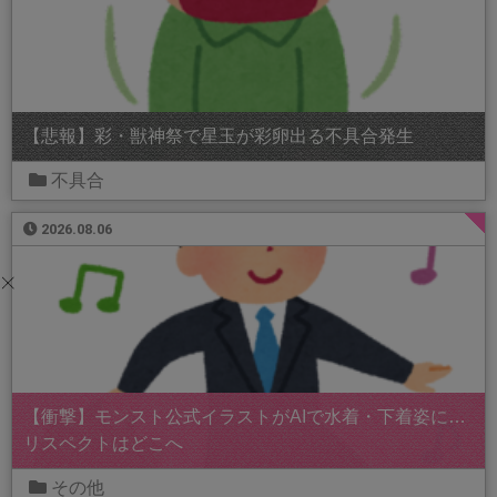
【悲報】彩・獣神祭で星玉が彩卵出る不具合発生
不具合
2026.08.06
【衝撃】モンスト公式イラストがAIで水着・下着姿に…
リスペクトはどこへ
その他