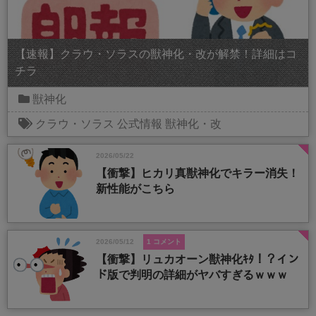
【速報】クラウ・ソラスの獣神化・改が解禁！詳細はコ
チラ
獣神化
クラウ・ソラス
公式情報
獣神化・改
2026/05/22
【衝撃】ヒカリ真獣神化でキラー消失！
新性能がこちら
2026/05/12
1 コメント
【衝撃】リュカオーン獣神化ｷﾀ！？イン
ド版で判明の詳細がヤバすぎるｗｗｗ