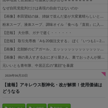
なぜ自民党批判だけは表現の自由ではないのか
【画像】本田望結の妹、姉妹で並んだ姿が大変素晴らしいと話題にw w w w w w w
粉末スープ、液体スープ、調味オイル「食べる『直前』に入れてください！！」
【悲報】 大分県、ガチで逝く・・・・・・
【悲報】 取引先専務「Aを20個注文する」 ぼく「いつも1～2個しか使わないけど本当に20であってる？」 取専「あってる」→結果『こう』なったんだが...
【画像】北朝鮮のビアガール、エッッッッッッッッッッッッッッッッッ！
【画像】 例の美人すぎるおにぎり屋さん、裏でおっさんが握っていたｗｗｗｗｗｗｗｗｗｗｗｗｗｗｗｗｗ
元いいとも青年隊、中居正広の”素顔”を暴露
Powered by livedoor 相互RSS
2026年06月23日
【速報】アキレウス獣神化・改が解禁！使用価値は
どうなる