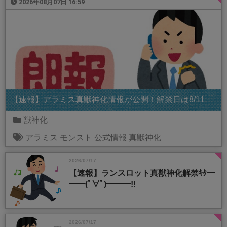
2026年08月07日 16:59
【速報】アラミス真獣神化情報が公開！解禁日は8/11
獣神化
アラミス
モンスト
公式情報
真獣神化
2026/07/17
【速報】ランスロット真獣神化解禁ｷﾀ━
━━(ﾟ∀ﾟ)━━━!!
2026/07/17