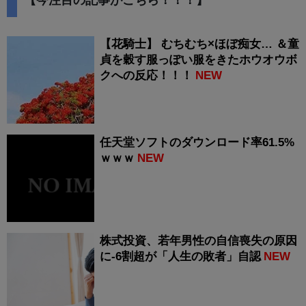
【今注目の記事がこちら！！！】
【花騎士】 むちむち×ほぼ痴女… ＆童
貞を穀す服っぽい服をきたホウオウボ
クへの反応！！！
NEW
任天堂ソフトのダウンロード率61.5%
ｗｗｗ
NEW
株式投資、若年男性の自信喪失の原因
に-6割超が「人生の敗者」自認
NEW