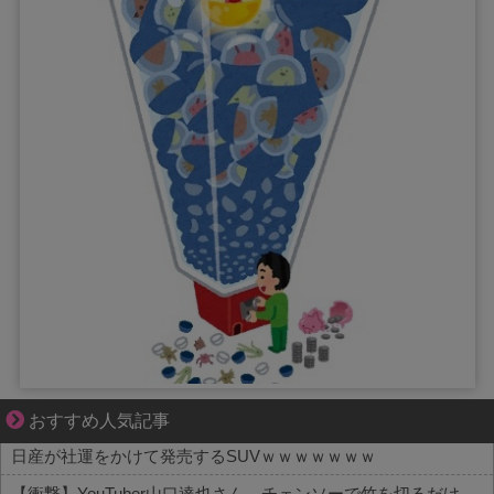
平穏が少しずつ壊れていく家族の物語。
おすすめ人気記事
日産が社運をかけて発売するSUVｗｗｗｗｗｗｗ
【衝撃】YouTuber山口達也さん、チェンソーで竹を切るだけで600万再生を突破してしまう←正直、こう言うのでいいんだよなw w w w w w w w