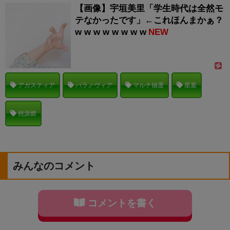
【画像】宇垣美里「学生時代は全然モ
テなかったです」←これほんまかぁ？
w w w w w w w w
NEW
アガスティア
パラノヴィア
マルチ抽選
星墓
桃源郷
みんなのコメント
コメントを書く