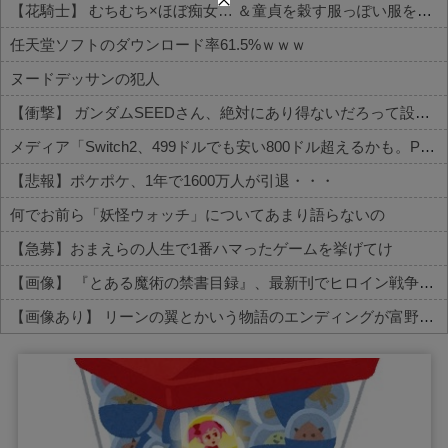
【花騎士】 むちむち×ほぼ痴女… ＆童貞を穀す服っぽい服をきたホウオウボクへの反応！！！
任天堂ソフトのダウンロード率61.5%ｗｗｗ
ヌードデッサンの犯人
【衝撃】 ガンダムSEEDさん、絶対にあり得ないだろって設定がこちらｗｗｗ
メディア「Switch2、499ドルでも安い800ドル超えるかも。PS5は直近での値上げ可能性低い」
【悲報】ポケポケ、1年で1600万人が引退・・・
何でお前ら「妖怪ウォッチ」についてあまり語らないの
【急募】おまえらの人生で1番ハマったゲームを挙げてけ
【画像】 『とある魔術の禁書目録』、最新刊でヒロイン戦争決着ｗｗｗｗｗ
【画像あり】 リーンの翼とかいう物語のエンディングが富野作品の中でも屈指の美しさを誇る作品
Powered by livedoor 相互RSS