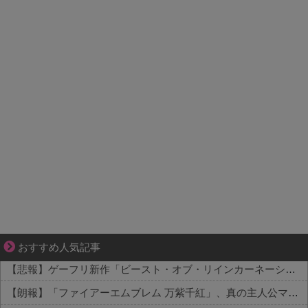
恋は疑惑に染まり、狂気へ変わる
おすすめ人気記事
【悲報】ゲーフリ新作「ビースト・オブ・リインカーネーション」、老舗レビューサイトからボロクソ言われてしまう 他
【朗報】「ファイアーエムブレム 万紫千紅」、真の主人公マイユニはキャラメイク可能ｗｗ 他