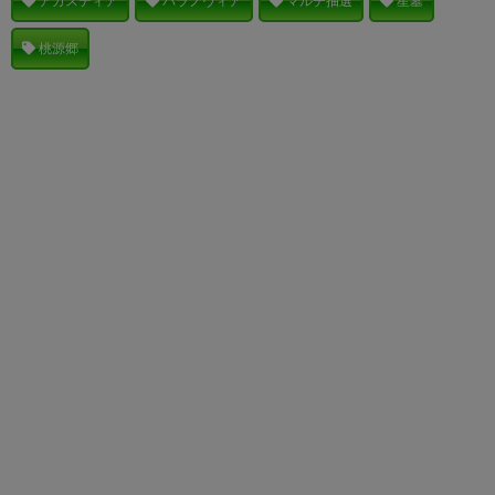
アガスティア
パラノヴィア
マルチ抽選
星墓
桃源郷