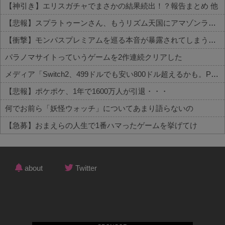
【神引き】エリスガチャでまさかの結果続出！？報告まとめ 他
【悲報】スプラトゥーンさん、もうリズム天国にアマゾンランキングで敗北wwwwwwwww 他
【衝撃】モンパスプレミアムを巡る本音が暴露されてしまうｗｗｗ 他
パラノマサイトっていうゲームを2作連続クリアした
メディア「Switch2、499ドルでも安い800ドル超えるかも。PS5は直近での値上げ可能性低い」
【悲報】ポケポケ、1年で1600万人が引退・・・
何でお前ら「妖怪ウォッチ」についてあまり語らないの
【急募】おまえらの人生で1番ハマったゲームを挙げてけ
Powered by livedoor 相互RSS
about
Twitter