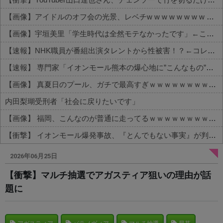
【画像】アイドルのオフ会の光景、レベチw w w w w w w w w w w
【画像】宇垣美里「学生時代は全然モテなかったです」←これほんまかぁ？w w w w w w w w
【速報】NHK職員が番組出演タレントから性被害！？←コレマジならヤバくねーか？
【速報】 専門家「イオンモール熊本の爆心地に”こんなもの”があったんだけど…」
【画像】 真夏日のプール、ガチで最高すぎｗｗｗｗｗｗｗｗｗｗ
内田梨瑚受刑者「社会に戻りたいです」
【画像】 福岡、こんなのが普通に走ってるｗｗｗｗｗｗｗｗｗｗｗｗｗｗｗｗ
【衝撃】 イオンモール爆発事故、『とんでもない事実』が判明してしまう・・・・・・
Powered by livedoor 相互RSS
2026年06月25日
【衝撃】マルチ抽選でアガスティア狙いの理由が話
題に