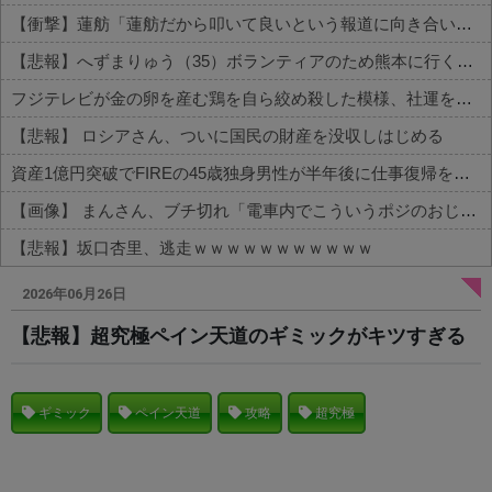
【衝撃】蓮舫「蓮舫だから叩いて良いという報道に向き合います！」X民「高市だから叩いて良いをやってるのがお前だろ」←これ…w w
【悲報】へずまりゅう（35）ボランティアのため熊本に行くも体調不良で病院に行く
フジテレビが金の卵を産む鶏を自ら絞め殺した模様、社運を賭けたドル箱コンテンツが御蔵入りになってしまい……
【悲報】 ロシアさん、ついに国民の財産を没収しはじめる
資産1億円突破でFIREの45歳独身男性が半年後に仕事復帰を決意した「1通の通知」
【画像】 まんさん、ブチ切れ「電車内でこういうポジのおじ、ガチでイラネ」→
【悲報】坂口杏里、逃走ｗｗｗｗｗｗｗｗｗｗｗ
Powered by livedoor 相互RSS
2026年06月26日
【悲報】超究極ペイン天道のギミックがキツすぎる
ギミック
ペイン天道
攻略
超究極