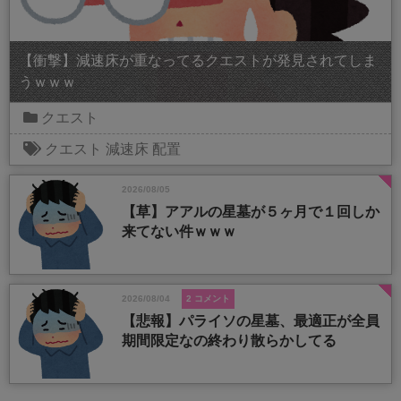
【衝撃】減速床が重なってるクエストが発見されてしま
うｗｗｗ
クエスト
クエスト
減速床
配置
2026/08/05
【草】アアルの星墓が５ヶ月で１回しか
来てない件ｗｗｗ
2026/08/04
2 コメント
【悲報】パライソの星墓、最適正が全員
期間限定なの終わり散らかしてる