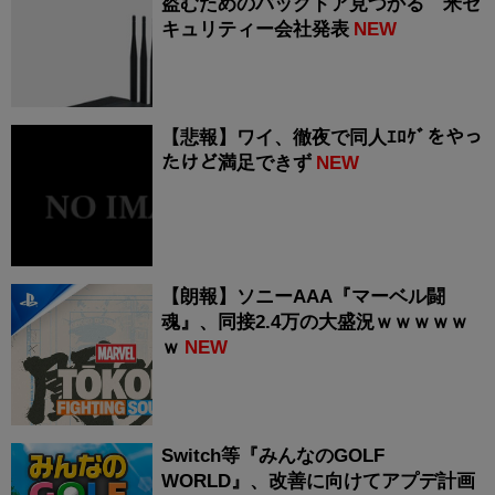
盗むためのバックドア見つかる 米セ
キュリティー会社発表
NEW
【悲報】ワイ、徹夜で同人ｴﾛｹﾞをやっ
たけど満足できず
NEW
【朗報】ソニーAAA『マーベル闘
魂』、同接2.4万の大盛況ｗｗｗｗｗ
ｗ
NEW
Switch等『みんなのGOLF
WORLD』、改善に向けてアプデ計画