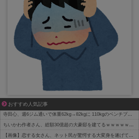
小さなすれ違いが、夫を追い詰めていく
おすすめ人気記事
寺田心、週6ジム通いで体重62kg→82kgに 110kgのベンチプレス持ち上げる姿披露
ちいかわ作者さん、総額30億超の大豪邸を建てるｗｗｗｗｗｗｗｗｗｗｗｗｗｗｗｗｗｗｗ
【画像】恋する女さん、ネット民が驚愕する大変身を遂げてしまう←コレは凄過ぎるw w w w w w w w