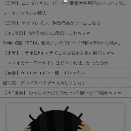
【悲報】 ニンダイさん、ピークが開幕大谷翔平のがっかりダイレクトだったと言われてしまう
ヌードデッサンの犯人
【悲報】 ナイトレイン、利敵行為がブームになる
【エ□漫画】 舌ﾚ交物のエ□漫画←これｗｗｗ
Switch2版『FF14』緊急メンテでロード時間が8秒から6秒に
【衝撃】コラボ星6キャラでこんな表示を見た瞬間ｗｗｗ
『マリオカートワールド』はどうすればよかったのか…
【画像】YouTubeコメント欄、キレッキレ
駿河屋「グルメスパイザー入荷しました」
【エ□漫画】 めっちゃ汗だくのセッ○ス描いたエ□漫画ｗｗｗ
Powered by livedoor 相互RSS