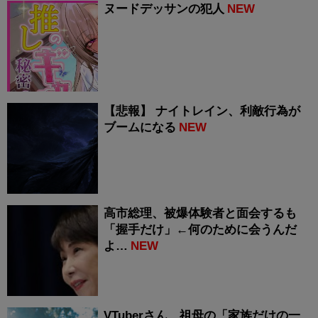
ヌードデッサンの犯人
NEW
【悲報】 ナイトレイン、利敵行為が
ブームになる
NEW
高市総理、被爆体験者と面会するも
「握手だけ」←何のために会うんだ
よ…
NEW
VTuberさん、祖母の「家族だけの一