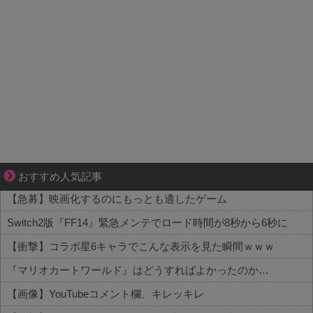
妻が嫌すぎて壊れていった、ある夫の現実
おすすめ人気記事
【急募】映画化するのにもっとも適したゲーム
Switch2版『FF14』緊急メンテでロード時間が8秒から6秒に
【衝撃】コラボ星6キャラでこんな表示を見た瞬間ｗｗｗ
『マリオカートワールド』はどうすればよかったのか…
【画像】YouTubeコメント欄、キレッキレ