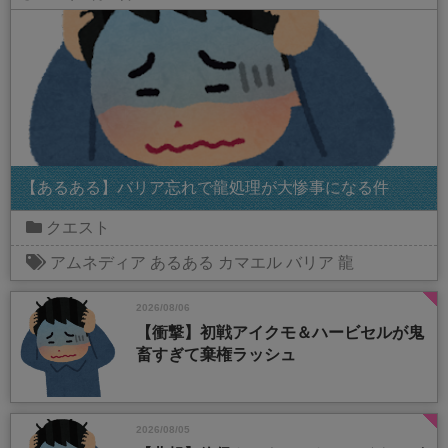
【あるある】バリア忘れで龍処理が大惨事になる件
クエスト
アムネディア
あるある
カマエル
バリア
龍
2026/08/06
【衝撃】初戦アイクモ＆ハービセルが鬼
畜すぎて棄権ラッシュ
2026/08/05