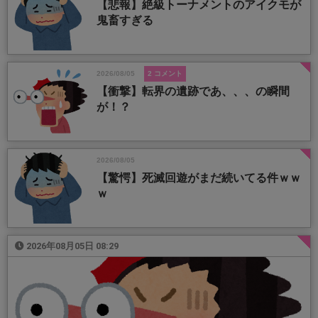
【悲報】絶級トーナメントのアイクモが
鬼畜すぎる
2026/08/05
2 コメント
【衝撃】転界の遺跡であ、、、の瞬間
が！？
2026/08/05
【驚愕】死滅回遊がまだ続いてる件ｗｗ
ｗ
2026年08月05日 08:29