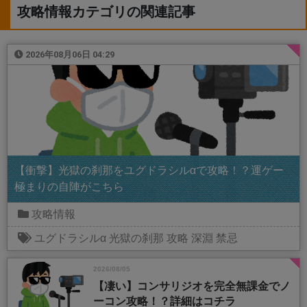
攻略情報カテゴリの関連記事
2026年08月06日 04:29
【衝撃】光獄の刹那をユグドラシルαで攻略！？運ゲー
極まりの自陣がこちら
攻略情報
ユグドラシルα
光獄の刹那
攻略
深淵
禁忌
2026/08/05
【凄い】コンサリジオを完全無課金でノ
ーコン攻略！？詳細はコチラ