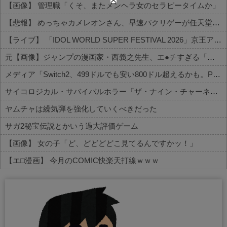
【画像】 管理職「くそ、またメンヘラ女のセラピータイムか」
【悲報】 めっちゃカメレオンさん、早速パクリゲーが任天堂ストアに登場してしまう……
【ライブ】 「IDOL WORLD SUPER FESTIVAL 2026」京王アリーナTOKYO開催決定
元【画像】ジャンプの漫画家・西義之先生、エ●チすぎる「八尺様」の新作エ□漫画を描く
メディア「Switch2、499ドルでも安い800ドル超えるかも。PS5は直近での値上げ可能性低い」
サイコロジカル・サバイバルホラー『ザ・ナイン・チャーネル ー第九納骨室ー』PS5版が8/6本日発売─物音ひとつが“死”を招く極限の緊張感と、謎に包まれたディストピアでのサバイバル
ヤムチャは繰気弾を強化していくべきだった
サガ2秘宝伝説とかいう過大評価ゲーム
【画像】 女の子「ど、どどどどこ見てるんですかッ！」
【エ□漫画】 今月のCOMIC快楽天打線ｗｗｗ
Powered by livedoor 相互RSS