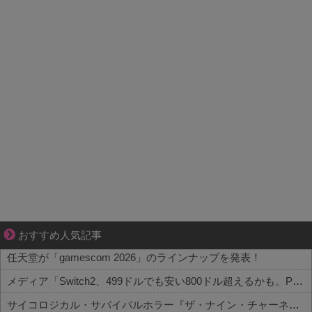
好青年の片思いが壊れていくまで
おすすめ人気記事
任天堂が「gamescom 2026」のラインナップを発表！
メディア「Switch2、499ドルでも安い800ドル超えるかも。PS5は直近での値上げ可能性低い」
サイコロジカル・サバイバルホラー『ザ・ナイン・チャーネル ー第九納骨室ー』PS5版が8/6本日発売─物音ひとつが“死”を招く極限の緊張感と、謎に包まれたディストピアでのサバイバル