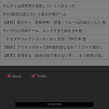
ヤムチャは繰気弾を強化していくべきだった
サガ2秘宝伝説とかいう過大評価ゲーム
【速報】新ガチャ「彩獣神祭」登場！？ルール詳細がこちら 他
ライザの公式AIゲーム、エッチすぎて始まる♥ 他
「トモダチコレクションわくわく生活」794万本 他
【期待】アゲインガチャで200連到達なるか！？コース選びの行方 他
【教育】急増する「自分の頭で考えない子」。すぐ検索が当たり前に…スマホ時代の“親切すぎる教育”が奪った力 他
Powered by livedoor 相互RSS
about
Twitter
SPONSOR