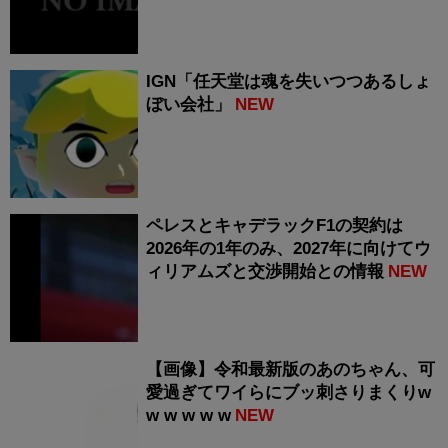
IGN「任天堂は魂を失いつつあるしょ
ぼい会社」
NEW
ペレスとキャデラックF1の契約は
2026年の1年のみ、2027年に向けてウ
ィリアムズと交渉開始との情報
NEW
【画像】令和最新版のあのちゃん、可
愛過ぎてワイらにブッ刺さりまくりw
w w w w w
NEW