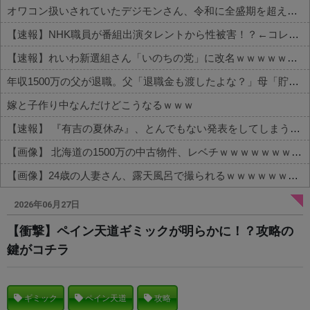
オワコン扱いされていたデジモンさん、令和に全盛期を超える利益を生み出していた
【速報】NHK職員が番組出演タレントから性被害！？←コレマジならヤバくねーか？
【速報】れいわ新選組さん「いのちの党」に改名ｗｗｗｗｗｗｗｗ
年収1500万の父が退職。父「退職金も渡したよな？」母「貯金なんてないよー」父「全部なくなったの！？」→予想外の返事に家族騒然となり…
嫁と子作り中なんだけどこうなるｗｗｗ
【速報】 『有吉の夏休み』、とんでもない発表をしてしまう！！！！！
【画像】 北海道の1500万の中古物件、レベチｗｗｗｗｗｗｗｗｗｗｗｗｗｗｗｗｗｗｗｗ
【画像】24歳の人妻さん、露天風呂で撮られるｗｗｗｗｗｗｗｗｗｗｗｗｗｗｗｗｗ
Powered by livedoor 相互RSS
2026年06月27日
【衝撃】ペイン天道ギミックが明らかに！？攻略の
鍵がコチラ
ギミック
ペイン天道
攻略