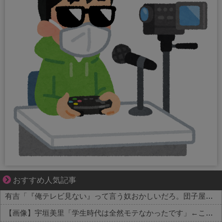
好青年の片思いが壊れていくまで
おすすめ人気記事
有吉「『俺テレビ見ない』って言う奴おかしいだろ。団子屋で『団子食べない』って言うか？」
【画像】宇垣美里「学生時代は全然モテなかったです」←これほんまかぁ？w w w w w w w w