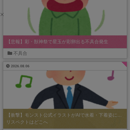
【悲報】彩・獣神祭で星玉が彩卵出る不具合発生
不具合
2026.08.06
【衝撃】モンスト公式イラストがAIで水着・下着姿に…
リスペクトはどこへ