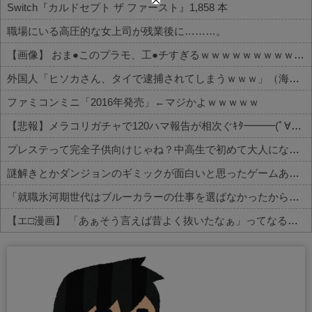
Switch『カルドセプト ザ ファースト』1,858 本
職場にいる高圧的な女上司が残業後に………。
【画像】 おま●このプラモ、工●チすぎるｗｗｗｗｗｗｗｗｗｗ
外国人「ヒソカさん、タイで逮捕されてしまうｗｗｗ」（海外の反応）
ファミコンミニ「2016年発売」←マジかよｗｗｗｗｗ
【悲報】メラコリガチャで120ハマ報告が相次ぐｷﾀ━━━(ﾟ∀ﾟ)━━━!!
プレステって完全子供向けじゃね？中高生で初めて大人になったら卒業だよね？
謎解きとかダンジョンのギミックが面白いと思ったゲームある？
「就職氷河期世代はブルーカラーの仕事を選ばなかったから苦しかったんでしょ？」→「何言ってんだコイツ」の声、殺到
【エ□漫画】 「あぁそう言えば昔よく抜いたなぁ」ってなるエ□漫画家さんｗｗｗ
Powered by livedoor 相互RSS