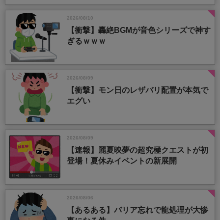
2026/08/10
【衝撃】轟絶BGMが音色シリーズで神す
ぎるｗｗｗ
2026/08/09
【衝撃】モン日のレザバリ配置が本気で
エグい
2026/08/09
【速報】麗夏映夢の超究極クエストが初
登場！夏休みイベントの新展開
2026/08/06
【あるある】バリア忘れで龍処理が大惨