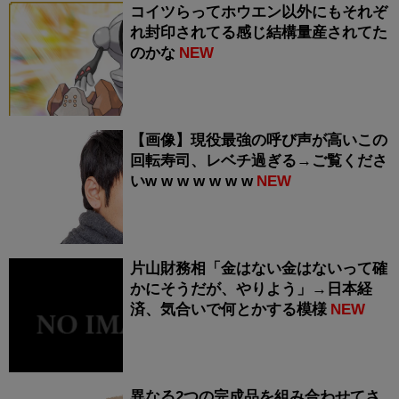
コイツらってホウエン以外にもそれぞ
れ封印されてる感じ結構量産されてた
のかな
NEW
【画像】現役最強の呼び声が高いこの
回転寿司、レベチ過ぎる→ご覧くださ
いw w w w w w w
NEW
片山財務相「金はない金はないって確
かにそうだが、やりよう」→日本経
済、気合いで何とかする模様
NEW
異なる2つの完成品を組み合わせてさ