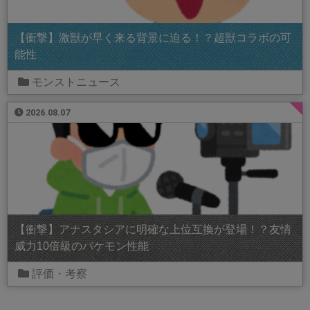
【衝撃】激獣が早く来る背景に迫る！？超獣コラボの可
能性
モンストニュース
2026.08.07
【衝撃】アナスタシアに明確な上位互換が登場！？友情
威力10倍級のバケモン性能
評価・考察