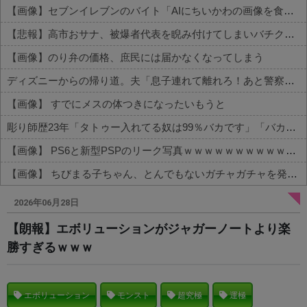
【画像】セブンイレブンのバイト「AIにちいかわの画像を食わせてっと………できた！」→とんでもないものが出来上がってしまうw w w w w
【悲報】高市おサナ、被爆者代表を睨み付けてしまいバチクソ炎上し始めるｗｗｗｗｗｗｗｗｗ
【画像】のり弁の価格、庶民には届かなくなってしまう
ディズニーからの帰り道。夫「息子連れて離れろ！あと警察に通報！」私「助けて！」駅員「どうしました！？」→トンデモナイことに…
【画像】 すでにメスの体つきになったいもうと
彫り師歴23年「タトゥー入れてる奴は99％バカです」「バカは5000円が好き」無断キャンセル、挨拶できない、金がない…客層をぶっちゃけ
【画像】 PS6と新型PSPのリーク写真ｗｗｗｗｗｗｗｗｗｗｗｗｗｗｗｗｗｗｗ
【画像】 ちびまる子ちゃん、とんでもないガチャガチャを発売してしまうｗｗｗｗ
Powered by livedoor 相互RSS
2026年06月28日
【朗報】エボリューションがジャガーノートより楽
勝すぎるｗｗｗ
エボリューション
モンスト
超究極
運極