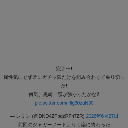
完了〜❗️
属性気にせず常にガチャ限だけを組み合わせて乗り切っ
た❗️
何気、黒崎一護が強かったかな❓️
pic.twitter.com/Hlg30zuN30
— レミン (@DND4ZPpdzRFh7ZR)
2026年6月27日
前回のジャガーノートよりも楽に終わった