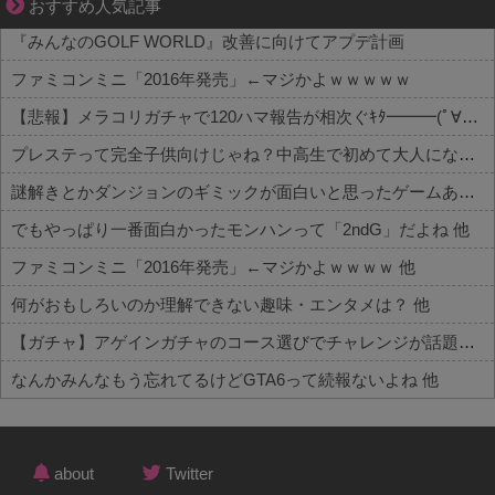
夫婦なのに、心が一番遠かった日々
おすすめ人気記事
『みんなのGOLF WORLD』改善に向けてアプデ計画
ファミコンミニ「2016年発売」←マジかよｗｗｗｗｗ
【悲報】メラコリガチャで120ハマ報告が相次ぐｷﾀ━━━(ﾟ∀ﾟ)━━━!!
プレステって完全子供向けじゃね？中高生で初めて大人になったら卒業だよね？
謎解きとかダンジョンのギミックが面白いと思ったゲームある？
でもやっぱり一番面白かったモンハンって「2ndG」だよね 他
ファミコンミニ「2016年発売」←マジかよｗｗｗｗ 他
何がおもしろいのか理解できない趣味・エンタメは？ 他
【ガチャ】アゲインガチャのコース選びでチャレンジが話題！？詳細はコチラ 他
なんかみんなもう忘れてるけどGTA6って続報ないよね 他
Powered by livedoor 相互RSS
about
Twitter