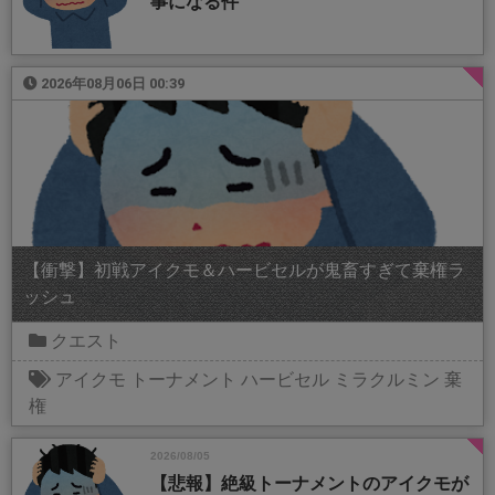
事になる件
2026年08月06日 00:39
【衝撃】初戦アイクモ＆ハービセルが鬼畜すぎて棄権ラ
ッシュ
クエスト
アイクモ
トーナメント
ハービセル
ミラクルミン
棄
権
2026/08/05
【悲報】絶級トーナメントのアイクモが