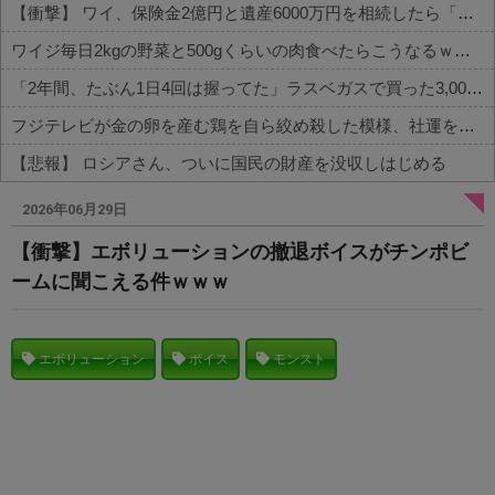
【衝撃】 ワイ、保険金2億円と遺産6000万円を相続したら「こう」なった・・・
ワイジ毎日2kgの野菜と500gくらいの肉食べたらこうなるｗｗｗ
「2年間、たぶん1日4回は握ってた」ラスベガスで買った3,000円のキーホルダーを調べたら
フジテレビが金の卵を産む鶏を自ら絞め殺した模様、社運を賭けたドル箱コンテンツが御蔵入りになってしまい……
【悲報】 ロシアさん、ついに国民の財産を没収しはじめる
Powered by livedoor 相互RSS
2026年06月29日
【衝撃】エボリューションの撤退ボイスがチンポビ
ームに聞こえる件ｗｗｗ
エボリューション
ボイス
モンスト