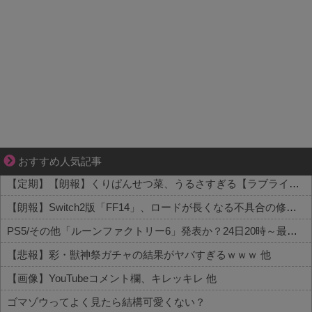
知らない土地で、主婦は孤独になる
おすすめ人気記事
【定期】【朗報】くりぱんせつ菜、うるさすぎる【ラブライブ！虹ヶ咲】 他
【朗報】Switch2版「FF14」、ロードが長くなる不具合の修正パッチを本日配信 他
PS5/その他「ルーンファクトリー6」発表か？24日20時～最新情報を告知する20周年記念放送を実施 他
【悲報】彩・獣神祭ガチャの結果がヤバすぎるｗｗｗ 他
【画像】YouTubeコメント欄、キレッキレ 他
ゴマゾウってよく見たら結構可愛くない？