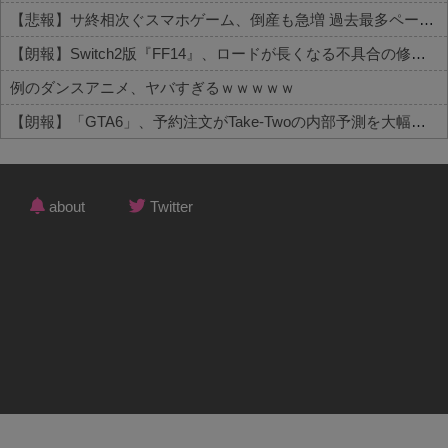
【悲報】サ終相次ぐスマホゲーム、倒産も急増 過去最多ペースで推移
【朗報】Switch2版『FF14』、ロードが長くなる不具合の修正パッチを本日配信
例のダンスアニメ、ヤバすぎるｗｗｗｗｗ
【朗報】「GTA6」、予約注文がTake-Twoの内部予測を大幅に上回る
Powered by livedoor 相互RSS
about
Twitter