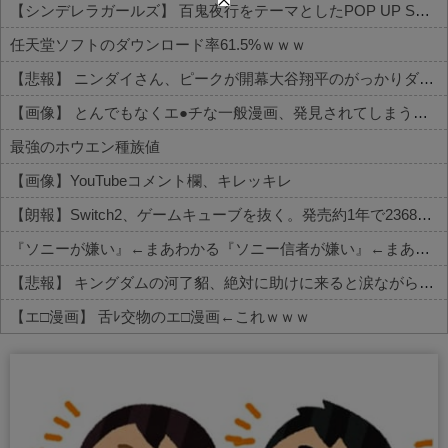
【シンデレラガールズ】 百鬼夜行をテーマとしたPOP UP SHOPが東京・大阪にて開催
任天堂ソフトのダウンロード率61.5%ｗｗｗ
【悲報】 ニンダイさん、ピークが開幕大谷翔平のがっかりダイレクトだったと言われてしまう
【画像】 とんでもなくエ●チな一般漫画、発見されてしまう【セッ○ス描写あり】
最強のホウエン種族値
【画像】YouTubeコメント欄、キレッキレ
【朗報】Switch2、ゲームキューブを抜く。発売約1年で2368万台突破
『ソニーが嫌い』←まあわかる『ソニー信者が嫌い』←まあわかる『任天堂信者が嫌い』←まあわかる
【悲報】 キングダムの河了貂、絶対に助けに来ると涙ながらに絶叫したその日の夜に味方を死なせまくる作戦を提案するWWWWWWWWWWWWWWWWWWWWWWWWWWWW
【エ□漫画】 舌ﾚ交物のエ□漫画←これｗｗｗ
Powered by livedoor 相互RSS