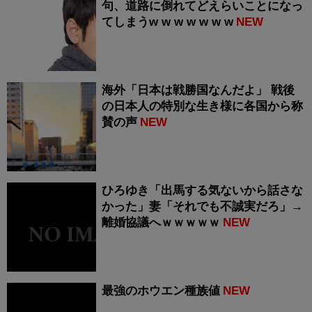
句、道路に倒れてどえらいことになっ
てしまうw w w w w w w
NEW
海外「日本は戦勝国なんだよ」 戦後
の日本人の特別な生き様に各国から称
賛の声
NEW
ひろゆき「出馬する気ないから話さな
かった」妻「それでも不誠実だろ」→
離婚協議へｗｗｗｗｗ
NEW
最強のホウエン種族値
NEW