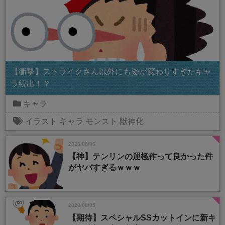
【衝撃】ストライクさん以外にも姿が変わりすぎたキャ
ラ続出！？
キャラ
イラスト
キャラ
モンスト
獣神化
2026/08/06
【神】テンリンの運極作って良かった件
がヤバすぎるｗｗｗ
2026/08/05
【期待】スペシャルSSカットインに新キ