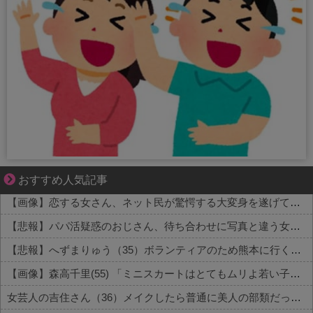
成長の先で気づいた想い、不器用な大人の恋
おすすめ人気記事
【画像】恋する女さん、ネット民が驚愕する大変身を遂げてしまう←コレは凄過ぎるw w w w w w w w
【悲報】パパ活疑惑のおじさん、待ち合わせに写真と違う女が来たので逃げようとするも眼鏡を奪われ可哀想なことになっているところを激写されてしまう…
【悲報】へずまりゅう（35）ボランティアのため熊本に行くも体調不良で病院に行く
【画像】森高千里(55) 「ミニスカートはとてもムリよ若い子には負けるわ」←ワイらにはブッ刺さりまくってしまうw w w w w w
女芸人の吉住さん（36）メイクしたら普通に美人の部類だったと判明ｗｗｗｗｗｗｗｗｗ