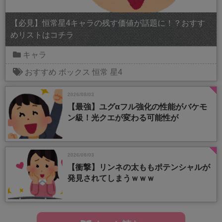
【必見】恒常星4キャラの残す価値が話題に！？おすす
めリストはコチラ
キャラ
おすすめ
ボックス
恒常
星4
2026/08/03
【最強】ユグαフル強化の性能がバケモ
ン級！光クエが変わる可能性が
2026/08/03
【衝撃】リンネの太ももポテンシャルが
発見されてしまうｗｗｗ