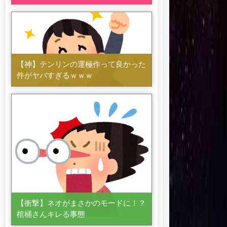
【神】テンリンの運極作って良かった
件がヤバすぎるｗｗｗ
【衝撃】ネオがまさかのモードに！？
棺桶さんキレる事態