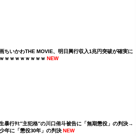
画ちいかわTHE MOVIE、明日興行収入1兆円突破が確実に
ｗｗｗｗｗｗｗｗｗ
NEW
生暴行ﾀﾋ″主犯格″の川口侑斗被告に「無期懲役」の判決→
歳少年に「懲役30年」の判決
NEW