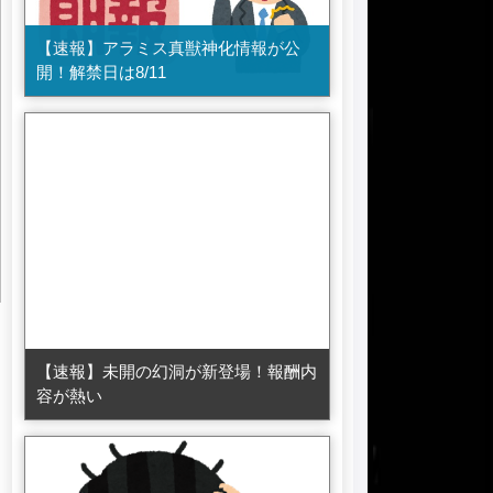
【速報】アラミス真獣神化情報が公
開！解禁日は8/11
【速報】未開の幻洞が新登場！報酬内
容が熱い