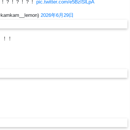
？！？！？！？！
pic.twitter.com/e5BzlSlLpA
amkam__lemon)
2026年6月29日
！！！