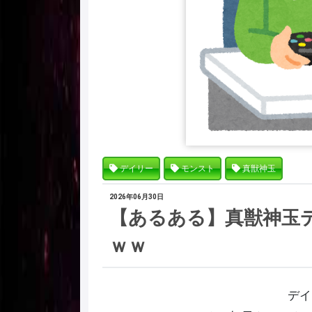
デイリー
モンスト
真獣神玉
2026年06月30日
【あるある】真獣神玉
ｗｗ
デイ