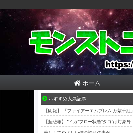
ホーム
おすすめ人気記事
1420gの娘がくれた“生きる力”。
【朗報】 『ファイアーエムブレム 万紫千
【超悲報】 ”イカ”フロー状態”タコ”は対象外
美しくてやさしい僕の誇りの妻が………。