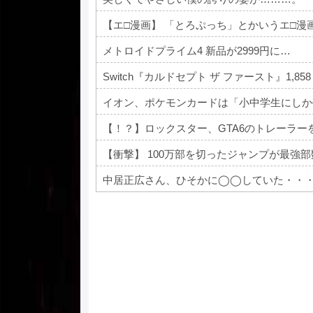
【エ□漫画】 「とろぷっち」とかいうエ□漫
メトロイドプライム4 新品が2999円に…
Switch『カルドセプト ザ ファースト』1,858
イオン、ポケモンカードは「小中学生にしか
【！？】ロックスター、GTA6のトレーラーをNe
【衝撃】 100万部を切ったジャンプが最強
中居正広さん、ひそかに◯◯していた・・
Powered by livedoor 相互RSS