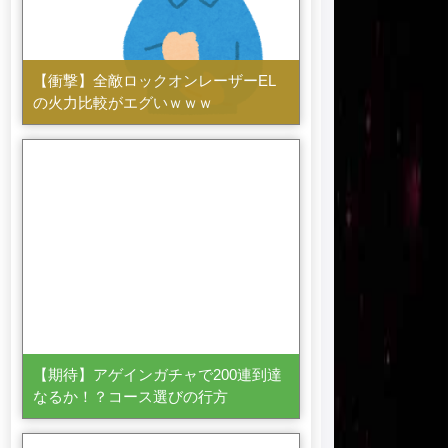
【衝撃】全敵ロックオンレーザーEL
の火力比較がエグいｗｗｗ
【期待】アゲインガチャで200連到達
なるか！？コース選びの行方