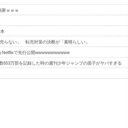
画家ｗｗｗ
 本
売らない」 転売対策の決断が「素晴らしい」
tflixで先行公開wwwwwwwwwww
部数653万部を記録した時の週刊少年ジャンプの面子がヤバすぎる
・