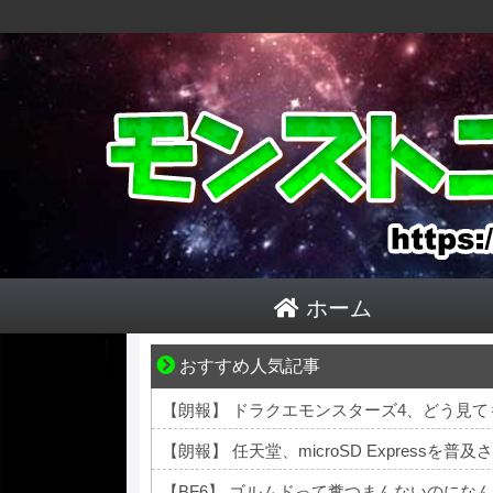
ホーム
おすすめ人気記事
ぜんぶ私が中心、そう思われたくないのに
【朗報】 ドラクエモンスターズ4、どう見て
【朗報】 任天堂、microSD Expressを普
【BF6】 ゴルムドって糞つまんないのにな