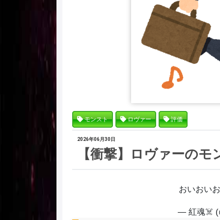
モンスト
ロヴァー
評価
2026年06月30日
【衝撃】ロヴァーのモ
おいおい
— 紅魂‍☠️ (