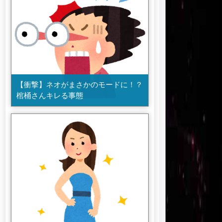
【衝撃】ネオがまさかのモードに！？
棺桶さんキレる事態