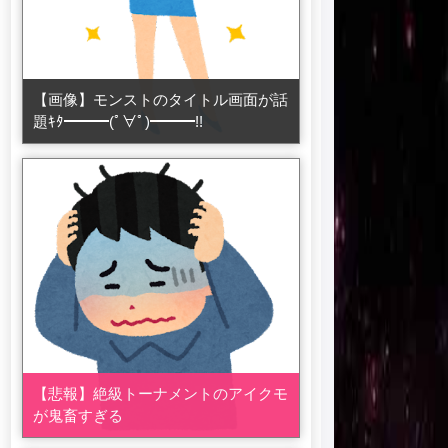
【画像】モンストのタイトル画面が話
題ｷﾀ━━━(ﾟ∀ﾟ)━━━!!
【悲報】絶級トーナメントのアイクモ
が鬼畜すぎる