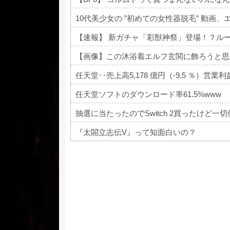
10代美少女の ”初めての女性器脱毛” 動画、
【速報】 新ガチャ「彩獣神祭」登場！？ル
【画像】この沐浴着エルフ玄関に飾ろうと思
任天堂‥売上高5,178 億円（-9.5 ％）営業利益 1
任天堂ソフトのダウンロード率61.5%www
抽選に当たったのでSwitch 2買ったけど
『太閤立志伝V』って知面白いの？
Powered by livedoor 相互RSS