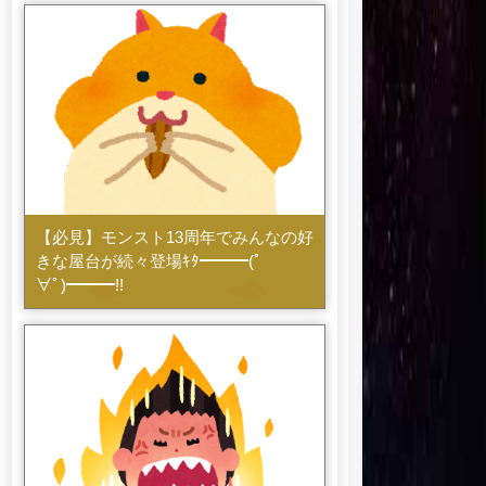
【必見】モンスト13周年でみんなの好
きな屋台が続々登場ｷﾀ━━━(ﾟ
∀ﾟ)━━━!!