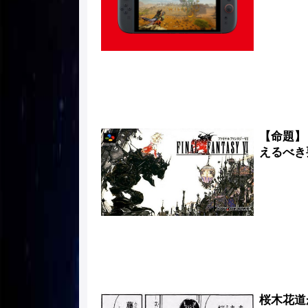
【命題】
えるべき
桜木花道