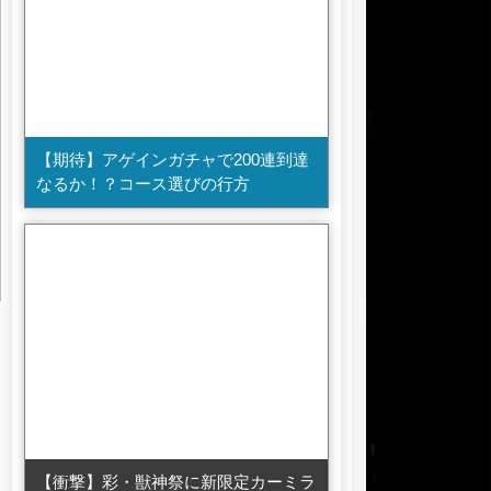
【期待】アゲインガチャで200連到達
なるか！？コース選びの行方
【衝撃】彩・獣神祭に新限定カーミラ