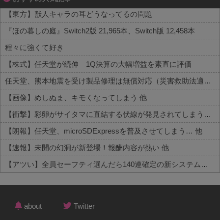
【東方】獣人キャラの耳どうなってるの問題
『ほの暮しの庭』Switch2版 21,965本、Switch版 12,458本
程々に強くて好き
【株式】任天堂が続伸 1Q決算の大幅増益を素直に評価
任天堂、熊本地震を受け製品修理は無償対応（災害救助法適用地域）
【画像】めしぬま、キモくなってしまう 他
【衝撃】彩卵がサイタマに直結する伏線が発見されてしまうｗｗｗ 他
【朗報】任天堂、microSDExpressを普及させてしまう… 他
【速報】未開の幻洞が新登場！報酬内容が熱い 他
【アツい】全員セーフティ選んだら140連確定の新システムが話題 他
Powered by livedoor 相互RSS
about
Twitter