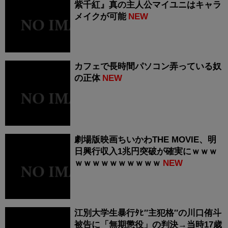
紫千紅』真の主人公マイユニはキャラ
メイクが可能
NEW
カフェで長時間パソコン弄っている奴
の正体
NEW
劇場版映画ちいかわTHE MOVIE、明
日興行収入1兆円突破が確実にｗｗｗ
ｗｗｗｗｗｗｗｗｗｗ
NEW
江別大学生暴行ﾀﾋ″主犯格″の川口侑斗
被告に「無期懲役」の判決→当時17歳