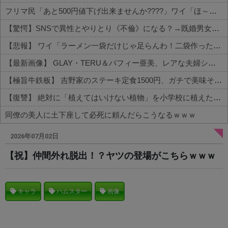
フリマ民「あと500円値下げ出来ませんか????」ワイ「ほ～い購入ｗ」
【驚愕】SNSで異性とやりとり《不倫》になる？→既婚男女の約7割がまさかの『こう』回答してしまうw w w w w w w w
【悲報】 ワイ「ラーメン一袋だけじゃ足らんわ！二袋作ったろ！」→結果ｗｗｗ
【最新画像】 GLAY・TERU＆パフィー亜美、レアな夫婦ショットを公開してしまう！
【極旨牛鉄板】 吉野家のステーキ定食1500円、ガチで美味そうｗｗｗ
【復讐】 絶対に「植えてはいけない植物」を小学校に植えた→20年経って見に行くと…「！？」衝撃の光景が・・・
同僚の美人に土下座して必死に頼んだらこうなるｗｗｗ
Powered by livedoor 相互RSS
2026年07月02日
【祝】仲間外れ脱出！？ヤツの登場がこちらｗｗｗ
キャラ
ハムスター
画像