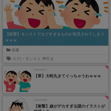
【衝撃】モンストでエグすぎるものが発見されてしまう
ｗｗｗ
画像
エグい
モンスト
神引き
2026/06/12
【草】大蛇丸きてイっちゃうわｗｗｗ
2026/06/08
【衝撃】線がデカすぎる謎のイラストが