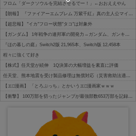
フロム「ダークソウルを完結させるでー！」←おおええやん
【朗報】 『ファイアーエムブレム 万紫千紅』真の主人公マイユニはキャラメイクが可能
【超悲報】 ”イカ”フロー状態”タコ”は対象外
【ガンダム】 1年戦争の連邦軍の開発力→ガンダム、ガンキャノン、ガンタンク、ジム、ボール
『ほの暮しの庭』Switch2版 21,965本、Switch版 12,458本
程々に強くて好き
【株式】任天堂が続伸 1Q決算の大幅増益を素直に評価
任天堂、熊本地震を受け製品修理は無償対応（災害救助法適用地域）
【エ□漫画】 「とろぷっち」とかいうエ□漫画家ｗｗｗ
【衝撃】 100万部を切ったジャンプが最強部数653万部を記録した時の週刊少年ジャンプの面子がヤバすぎる
Powered by livedoor 相互RSS