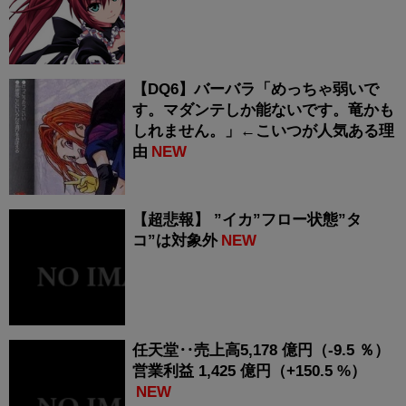
【DQ6】バーバラ「めっちゃ弱いで
す。マダンテしか能ないです。竜かも
しれません。」←こいつが人気ある理
由
NEW
【超悲報】 ”イカ”フロー状態”タ
コ”は対象外
NEW
任天堂‥売上高5,178 億円（-9.5 ％）
営業利益 1,425 億円（+150.5 %）
NEW