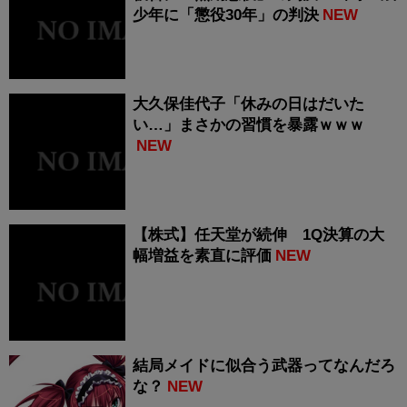
少年に「懲役30年」の判決
NEW
大久保佳代子「休みの日はだいた
い…」まさかの習慣を暴露ｗｗｗ
NEW
【株式】任天堂が続伸 1Q決算の大
幅増益を素直に評価
NEW
結局メイドに似合う武器ってなんだろ
な？
NEW