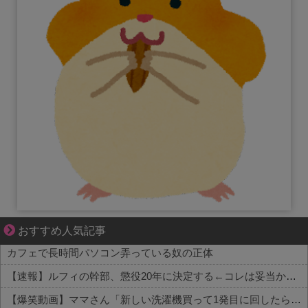
ぜんぶ私が中心、そう思った瞬間から歪み出す
おすすめ人気記事
カフェで長時間パソコン弄っている奴の正体
【速報】ルフィの幹部、懲役20年に決定する←コレは妥当か？？？？？？？
【爆笑動画】ママさん「新しい洗濯機買って1発目に回したらコレw」←こwれwはw w w w w w w w w w