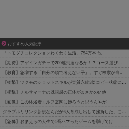
結婚生活の「当たり前」が壊れる瞬間
おすすめ人気記事
「トモダチコレクションわくわく生活」794万本 他
【期待】アゲインガチャで200連到達なるか！？コース選びの行方 他
【教育】急増する「自分の頭で考えない子」。すぐ検索が当たり前に…スマホ時代の“親切すぎる教育”が奪った力 他
【衝撃】ツクモのショットスキルが実質永続3倍コピー状態に 他
【衝撃】チルサマーナの既視感の正体がまさかの⁉️ 他
【画像】この沐浴着エルフ玄関に飾ろうと思うんやが
グラブルリリンク新規なんだが6人育成し出して挫折した、これ全キャラ育成するのにどんだけかかるの？
【急募】おまえらの人生で1番ハマったゲームを挙げてけ