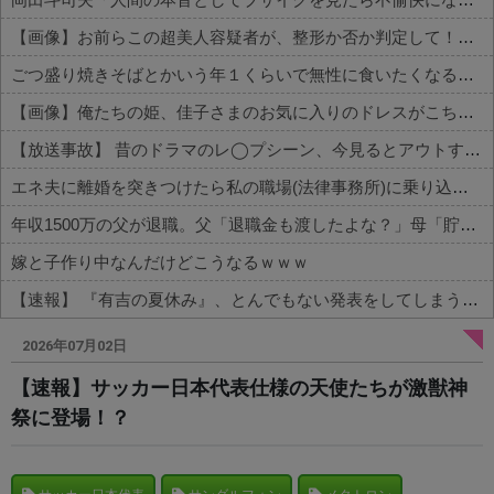
【画像】お前らこの超美人容疑者が、整形か否か判定して！！→画像がこちらw w w w w w w w w w
ごつ盛り焼きそばとかいう年１くらいで無性に食いたくなるやつｗｗｗｗｗｗｗｗ
【画像】俺たちの姫、佳子さまのお気に入りのドレスがこちらです←コレは可愛過ぎるw w w w w w w w
【放送事故】 昔のドラマのレ◯プシーン、今見るとアウトすぎる・・・
エネ夫に離婚を突きつけたら私の職場(法律事務所)に乗り込んできた 堂々と「離婚の法律相談です。母の薦めでこちらに参りました」と言っているが、...
年収1500万の父が退職。父「退職金も渡したよな？」母「貯金なんてないよー」父「全部なくなったの！？」→予想外の返事に家族騒然となり…
嫁と子作り中なんだけどこうなるｗｗｗ
【速報】 『有吉の夏休み』、とんでもない発表をしてしまう！！！！！
Powered by livedoor 相互RSS
2026年07月02日
【速報】サッカー日本代表仕様の天使たちが激獣神
祭に登場！？