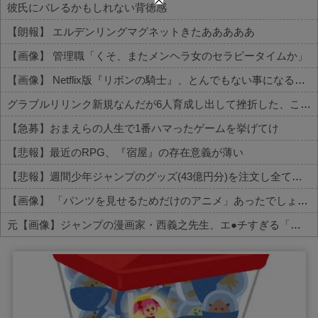
彼氏にバレるかもしれない背徳感
【朗報】 エルデンリングマグネットきたあああああ
【画像】 管理職「くそ、またメンヘラ女のセラピータイムか」
【画像】 Netflix版『リボンの騎士』、とんでもない事になるｗｗｗｗｗ
グラブルリリンク新規なんだが6人育成し出して挫折した、これ全キャラ育成するのにどんだけかかるの？
【急募】おまえらの人生で1番ハマったゲームを挙げてけ
【悲報】最近のRPG、『宿屋』の存在意義が薄い
【悲報】週間少年ジャンプのグッズ(43億円分)を注文し全てキャンセルした女逮捕ｗｗｗｗｗｗｗｗ
【画像】 「パンツを見せるためだけのアニメ」あったでしょｗｗｗｗｗ
元【画像】ジャンプの漫画家・西義之先生、エ●チすぎる「八尺様」の新作エ□漫画を描く
Powered by livedoor 相互RSS