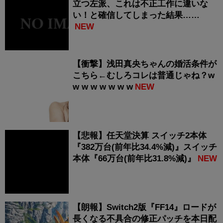
立つ左派、これは不正工作に違いな
い！と確信してしまった結果……
NEW
【衝撃】浅田真央ちゃんの婚活条件が
こちら←むしろコレは普通じゃね？w
w w w w w w w
NEW
【悲報】任天堂決算 スイッチ2本体
『382万台(前年比34.4%減)』スイッチ
本体『66万台(前年比31.8%減)』
NEW
【朗報】Switch2版『FF14』ロードが
長くなる不具合の修正パッチを本日配