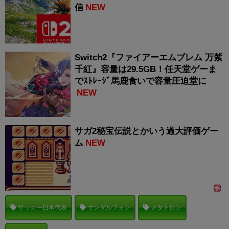
信
NEW
Switch2『ファイアーエムブレム 万紫
千紅』容量は29.5GB！任天堂ゲーま
でｽﾄﾚｰｼﾞ馬鹿食いで容量圧迫堂に
NEW
サガ2秘宝伝説とかいう過大評価ゲー
ム
NEW
サッカー日本代表
サンダルフォン
メタトロン