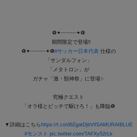
⚽️✦┈┈┈┈┈✦⚽️
期間限定で登場‼
⚽️✦┈┈┈┈┈✦⚽️
#サッカー日本代表
仕様の
「サンダルフォン」
「メタトロン」が
ガチャ「激・獣神祭」に登場✨
究極クエスト
「オラ様とピッチで駆けろ！」も降臨⚽
▼詳細はこちら
https://t.co/d9ZgatDjbV
#SAMURAIBLUE
#モンスト
pic.twitter.com/TAFXy52rLk