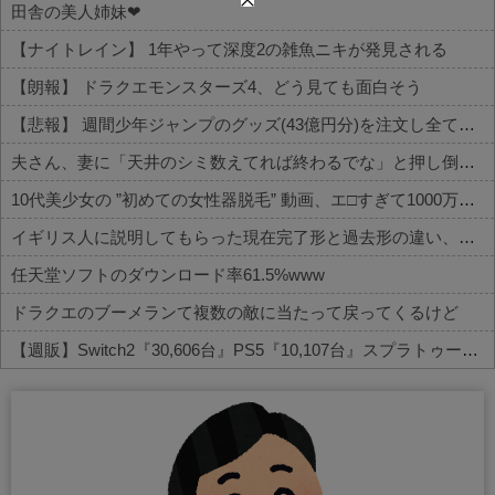
田舎の美人姉妹❤
【ナイトレイン】 1年やって深度2の雑魚ニキが発見される
【朗報】 ドラクエモンスターズ4、どう見ても面白そう
【悲報】 週間少年ジャンプのグッズ(43億円分)を注文し全てキャンセルした女逮捕ｗｗｗｗｗｗｗｗ
夫さん、妻に「天井のシミ数えてれば終わるでな」と押し倒されて性行為 → 凄いことになるｗｗｗｗｗ
10代美少女の ”初めての女性器脱毛” 動画、エ□すぎて1000万再生される・・・
イギリス人に説明してもらった現在完了形と過去形の違い、過去一で分かりやすいｗｗｗｗｗｗ
任天堂ソフトのダウンロード率61.5%www
ドラクエのブーメランて複数の敵に当たって戻ってくるけど
【週販】Switch2『30,606台』PS5『10,107台』スプラトゥーン レイダース「73,542本」
Powered by livedoor 相互RSS