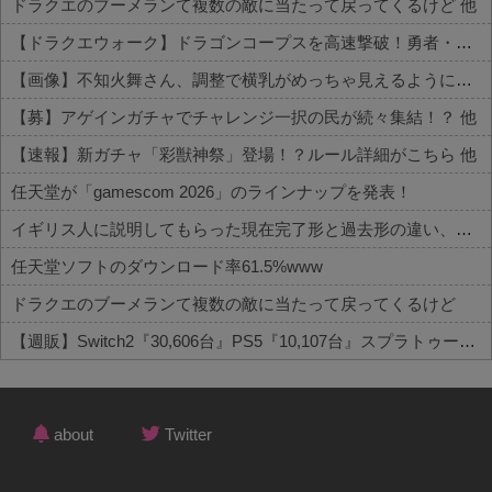
ドラクエのブーメランて複数の敵に当たって戻ってくるけど 他
【ドラクエウォーク】ドラゴンコープスを高速撃破！勇者・クロノス・月輪など攻略編成まとめ 他
【画像】不知火舞さん、調整で横乳がめっちゃ見えるようになるｗｗｗｗｗｗ 他
【募】アゲインガチャでチャレンジ一択の民が続々集結！？ 他
【速報】新ガチャ「彩獣神祭」登場！？ルール詳細がこちら 他
任天堂が「gamescom 2026」のラインナップを発表！
イギリス人に説明してもらった現在完了形と過去形の違い、過去一で分かりやすいｗｗｗｗｗｗ
任天堂ソフトのダウンロード率61.5%www
ドラクエのブーメランて複数の敵に当たって戻ってくるけど
【週販】Switch2『30,606台』PS5『10,107台』スプラトゥーン レイダース「73,542本」
Powered by livedoor 相互RSS
about
Twitter