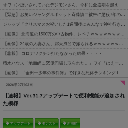
オワコン扱いされていたデジモンさん、令和に全盛期を超える利益を生み出していた
【緊急】お笑いジャングルポケット斉藤慎二被告に懲役7年の求刑←これ…
ジャップ「クリスマスお祝いした1週間後にみんなで神社行きます」←これ
【画像】 北海道の1500万の中古物件、レベチｗｗｗｗｗｗｗｗｗｗｗｗｗｗｗｗｗｗｗｗ
【画像】24歳の人妻さん、露天風呂で撮られるｗｗｗｗｗｗｗｗｗｗｗｗｗｗｗｗｗ
【悲報】 コロナワクチン打たなかった結果・・・・
積水ハウス「地面師に55億円騙し取られた…」ワイ「はえーかわいそう…会社滅茶苦茶やろなぁ」→
【画像】 『金田一少年の事件簿』で好きな死体ランキング１位がこちら！
Powered by livedoor 相互RSS
2026年07月03日
【速報】Ver.31.7アップデートで便利機能が追加され
た模様
アップデート
モンスト
新機能