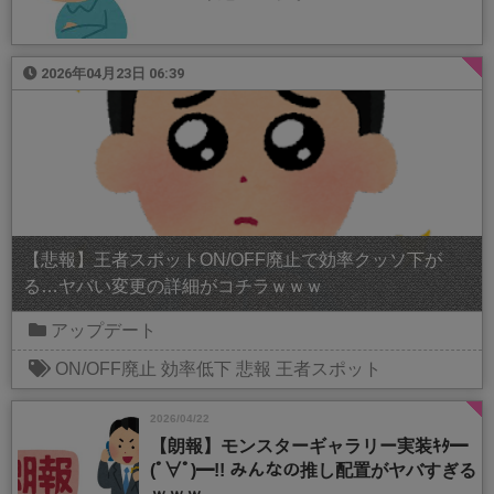
2026年04月23日 06:39
【悲報】王者スポットON/OFF廃止で効率クッソ下が
る…ヤバい変更の詳細がコチラｗｗｗ
アップデート
ON/OFF廃止
効率低下
悲報
王者スポット
2026/04/22
【朗報】モンスターギャラリー実装ｷﾀ━
(ﾟ∀ﾟ)━!! みんなの推し配置がヤバすぎる