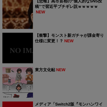
【悲報】高市首相の“個人的なSNS投
稿”で習近平ブチギレ説ｗｗｗｗｗ
NEW
【衝撃】モンスト新ガチャが課金寄り
仕様に変更！？
NEW
東方文化帖
NEW
メディア「Switch2版『モンハンワイ