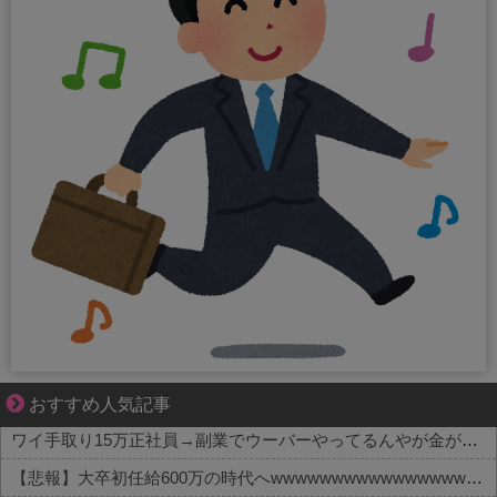
三十路女子×後輩男子、近づく心とすれ違い
おすすめ人気記事
ワイ手取り15万正社員→副業でウーバーやってるんやが金がない
【悲報】大卒初任給600万の時代へwwwwwwwwwwwwwwwwwww