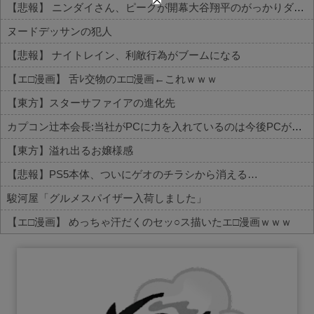
【悲報】 ニンダイさん、ピークが開幕大谷翔平のがっかりダイレクトだったと言われてしまう
ヌードデッサンの犯人
【悲報】 ナイトレイン、利敵行為がブームになる
【エ□漫画】 舌ﾚ交物のエ□漫画←これｗｗｗ
【東方】スターサファイアの進化先
カプコン辻本会長:当社がPCに力を入れているのは今後PCがより主要なゲームプラットフォームになるから
【東方】溢れ出るお嬢様感
【悲報】PS5本体、ついにゲオのチラシから消える…
駿河屋「グルメスパイザー入荷しました」
【エ□漫画】 めっちゃ汗だくのセッ○ス描いたエ□漫画ｗｗｗ
Powered by livedoor 相互RSS