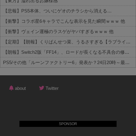
【東方】溢れ出るお嬢様感
【悲報】PS5本体、ついにゲオのチラシから消える…
【衝撃】コラボ星6キャラでこんな表示を見た瞬間ｗｗｗ 他
【衝撃】ヴェイン運極のラスゲがヤバすぎるｗｗｗ 他
【定期】【朗報】くりぱんせつ菜、うるさすぎる【ラブライブ！虹ヶ咲】 他
【朗報】Switch2版「FF14」、ロードが長くなる不具合の修正パッチを本日配信 他
PS5/その他「ルーンファクトリー6」発表か？24日20時～最新情報を告知する20周年記念放送を実施 他
Powered by livedoor 相互RSS
about
Twitter
SPONSOR