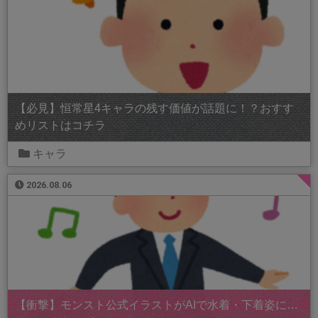
【必見】恒常星4キャラの残す価値が話題に！？おすす
めリストはコチラ
キャラ
2026.08.06
【衝撃】モンスト公式イラストがAIで水着・下着姿に…