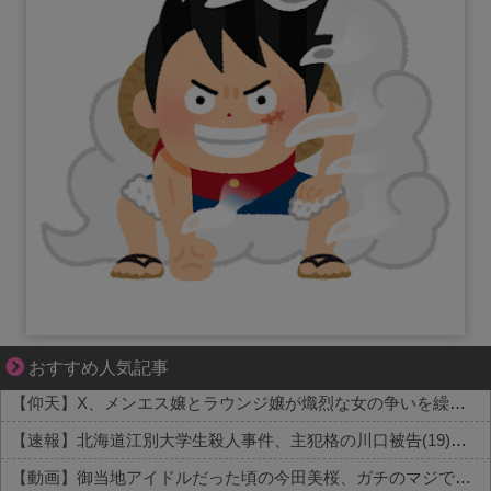
身近すぎる“厄介な人たち”が大集合！
おすすめ人気記事
【仰天】X、メンエス嬢とラウンジ嬢が熾烈な女の争いを繰り広げ対戦型になってしまうw w w w w w w w
【速報】北海道江別大学生殺人事件、主犯格の川口被告(19)に無期懲役の判決←これ、妥当だと思う？？？？？？
【動画】御当地アイドルだった頃の今田美桜、ガチのマジで可愛くてワイらをびびらせまくってしまうw w w w w w w w