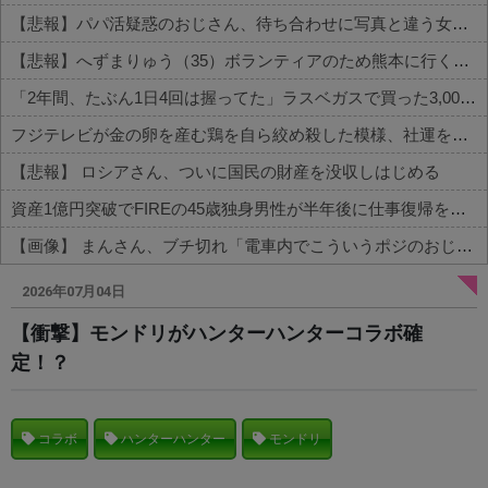
【悲報】パパ活疑惑のおじさん、待ち合わせに写真と違う女が来たので逃げようとするも眼鏡を奪われ可哀想なことになっているところを激写されてしまう…
【悲報】へずまりゅう（35）ボランティアのため熊本に行くも体調不良で病院に行く
「2年間、たぶん1日4回は握ってた」ラスベガスで買った3,000円のキーホルダーを調べたら
フジテレビが金の卵を産む鶏を自ら絞め殺した模様、社運を賭けたドル箱コンテンツが御蔵入りになってしまい……
【悲報】 ロシアさん、ついに国民の財産を没収しはじめる
資産1億円突破でFIREの45歳独身男性が半年後に仕事復帰を決意した「1通の通知」
【画像】 まんさん、ブチ切れ「電車内でこういうポジのおじ、ガチでイラネ」→
Powered by livedoor 相互RSS
2026年07月04日
【衝撃】モンドリがハンターハンターコラボ確
定！？
コラボ
ハンターハンター
モンドリ