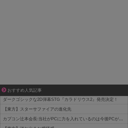
大変だけど幸せ。等身大の子育て物語。
おすすめ人気記事
ダークゴシックな2D弾幕STG『カラドリウス2』発売決定！
【東方】スターサファイアの進化先
カプコン辻本会長:当社がPCに力を入れているのは今後PCがより主要なゲームプラットフォームになるから