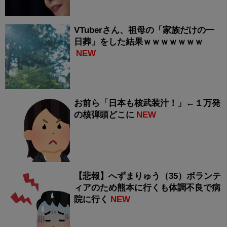
VTuberさん、祖母の「家族だけの一
日葬」をした結果ｗｗｗｗｗｗｗ
NEW
お前ら「日本も核武装汁！」←１万発
の核弾頭どこに
NEW
【悲報】へずまりゅう（35）ボランテ
ィアのため熊本に行くも体調不良で病
院に行く
NEW