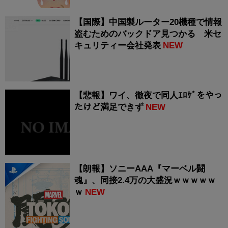
【国際】中国製ルーター20機種で情報
盗むためのバックドア見つかる 米セ
キュリティー会社発表
NEW
【悲報】ワイ、徹夜で同人ｴﾛｹﾞをやっ
たけど満足できず
NEW
【朗報】ソニーAAA『マーベル闘
魂』、同接2.4万の大盛況ｗｗｗｗｗ
ｗ
NEW