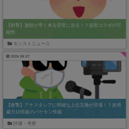
【衝撃】激獣が早く来る背景に迫る！？超獣コラボの可
能性
モンストニュース
2026.08.07
【衝撃】アナスタシアに明確な上位互換が登場！？友情
威力10倍級のバケモン性能
評価・考察