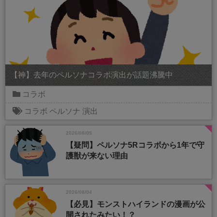
【神】去年のペルソナコラボ演出が話題沸騰中
コラボ
コラボ
ペルソナ
演出
2026/08/05
【疑問】ペルソナ5Rコラボから1年で守
護獣が来ない理由
2026/08/04
【必見】モンストハイランドの漫画が公
開されたみたい！？