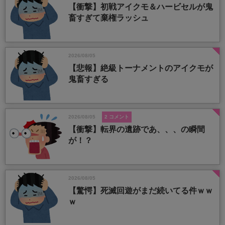
【衝撃】初戦アイクモ＆ハービセルが鬼
畜すぎて棄権ラッシュ
2026/08/05
【悲報】絶級トーナメントのアイクモが
鬼畜すぎる
2026/08/05
2 コメント
【衝撃】転界の遺跡であ、、、の瞬間
が！？
2026/08/05
【驚愕】死滅回遊がまだ続いてる件ｗｗ
ｗ