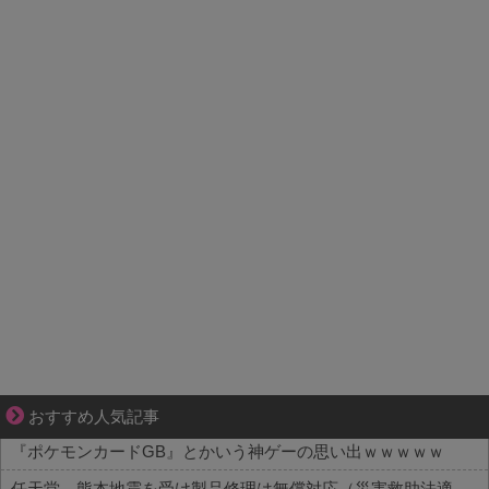
ぜんぶ私が中心、そう思われたくないのに
おすすめ人気記事
『ポケモンカードGB』とかいう神ゲーの思い出ｗｗｗｗｗ
任天堂、熊本地震を受け製品修理は無償対応（災害救助法適用地域）