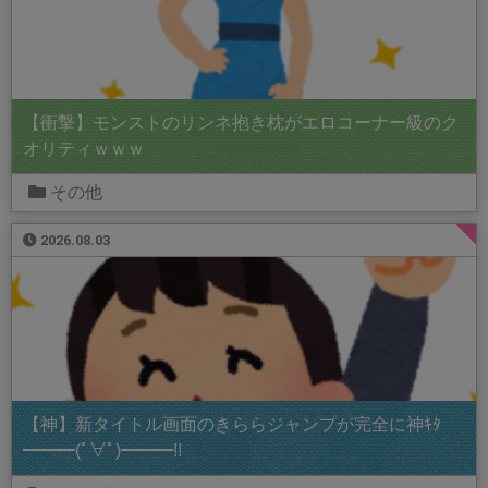
【衝撃】モンストのリンネ抱き枕がエロコーナー級のク
オリティｗｗｗ
その他
2026.08.03
【神】新タイトル画面のきららジャンプが完全に神ｷﾀ
━━━(ﾟ∀ﾟ)━━━!!