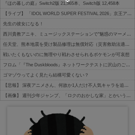
『ほの暮しの庭』Switch2版 21,965本、Switch版 12,458本
【ライブ】 「IDOL WORLD SUPER FESTIVAL 2026」京王アリーナTOKYO開催決定
先生の彼女になる！
西川貴教アニキ、ミュージックステーションで”魅惑のマーメイド達と限界突破”してしまうｗｗｗｗ
任天堂、熊本地震を受け製品修理は無償対応（災害救助法適用地域）
戦いたくもないのに無理やり戦わさせられるポケモンが可哀想
フロム「『The Duskbloods』ネットワークテストに沢山のご応募をいただき誠にありがとうございました｡」
ゴマゾウってよく見たら結構可愛くない？
【悲報】 深夜アニメさん、何故か1人だけ不人気キャラを追加してしまうｗｗｗ
【画像】 週刊少年ジャンプ、「ロクのおかしな家」とかいう微妙な漫画を巻頭カラーにしたせいで100万部切る
Powered by livedoor 相互RSS