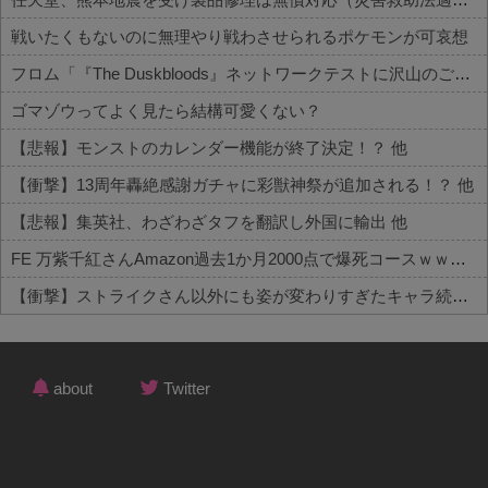
戦いたくもないのに無理やり戦わさせられるポケモンが可哀想
フロム「『The Duskbloods』ネットワークテストに沢山のご応募をいただき誠にありがとうございました｡」
ゴマゾウってよく見たら結構可愛くない？
【悲報】モンストのカレンダー機能が終了決定！？ 他
【衝撃】13周年轟絶感謝ガチャに彩獣神祭が追加される！？ 他
【悲報】集英社、わざわざタフを翻訳し外国に輸出 他
FE 万紫千紅さんAmazon過去1か月2000点で爆死コースｗｗｗ 他
【衝撃】ストライクさん以外にも姿が変わりすぎたキャラ続出！？ 他
Powered by livedoor 相互RSS
about
Twitter