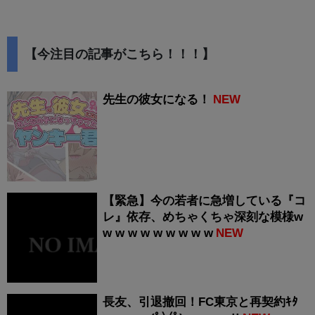
【今注目の記事がこちら！！！】
先生の彼女になる！
NEW
【緊急】今の若者に急増している『コ
レ』依存、めちゃくちゃ深刻な模様w
w w w w w w w w w
NEW
長友、引退撤回！FC東京と再契約ｷﾀ