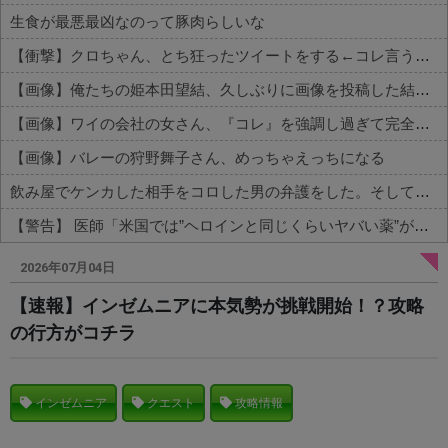
生食が最悪最凶なのって豚肉らしいな
【衝撃】クロちゃん、とち狂ったツイートをする←コレ言うほどおかしいか？？？？？？
【画像】俺たちの姫本田望結、久しぶりに画像を投稿した結果→やっぱりワイらの姫だったw w w w w w w w w w
【画像】ワイの会社の女さん、『コレ』を強調し過ぎて完全にあたしこ枠を狙ってるんだがw w w w w w w w w w w w
【画像】バレーの狩野舞子さん、めっちゃえっちになる
飲み屋でケンカした相手をコロした男の弁護をした。そして数年後、因果応報を思わせる出来事が…
【警告】 医師「米国では”ヘロインと同じくらいヤバい薬”が日本では平気で処方されてる」
Powered by livedoor 相互RSS
2026年07月04日
【速報】インゼムニアに本気勢が挑戦開始！？攻略
の行方がコチラ
インゼムニア
クエスト
攻略情報