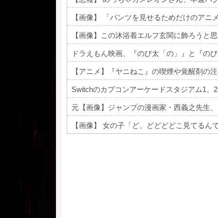
【画像】 「パンツを見せるためだけのアニ
【画像】この沐浴着エルフ玄関に飾ろうと思
ドラえもん映画、『のび太「の」』と『のび
Switchのカプコンアーケードスタジアム1
元【画像】ジャンプの漫画家・西義之先生、
【画像】 女の子「ど、どどどどこ見てるん
Powered by livedoor 相互RSS