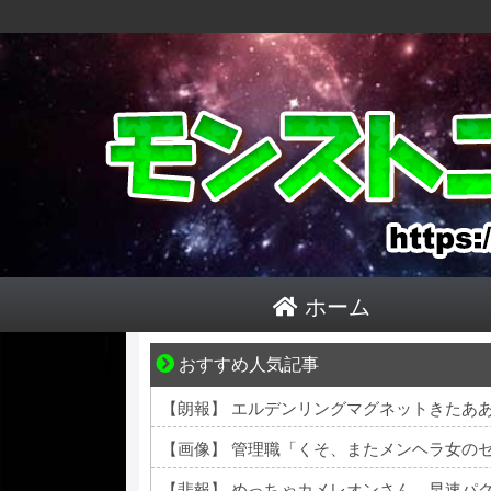
ホーム
おすすめ人気記事
小さなすれ違いが、夫を追い詰めていく
【朗報】 エルデンリングマグネットきたあ
【画像】 管理職「くそ、またメンヘラ女の
【悲報】 めっちゃカメレオンさん、早速パ