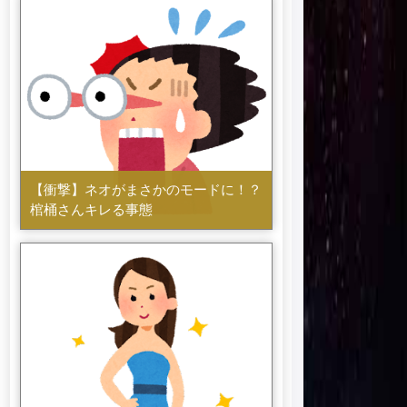
【衝撃】ネオがまさかのモードに！？
棺桶さんキレる事態