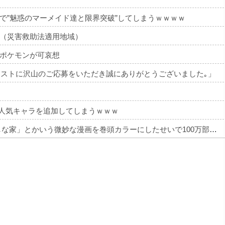
で”魅惑のマーメイド達と限界突破”してしまうｗｗｗｗ
（災害救助法適用地域）
ポケモンが可哀想
ワークテストに沢山のご応募をいただき誠にありがとうございました｡」
不人気キャラを追加してしまうｗｗｗ
【画像】 週刊少年ジャンプ、「ロクのおかしな家」とかいう微妙な漫画を巻頭カラーにしたせいで100万部切る