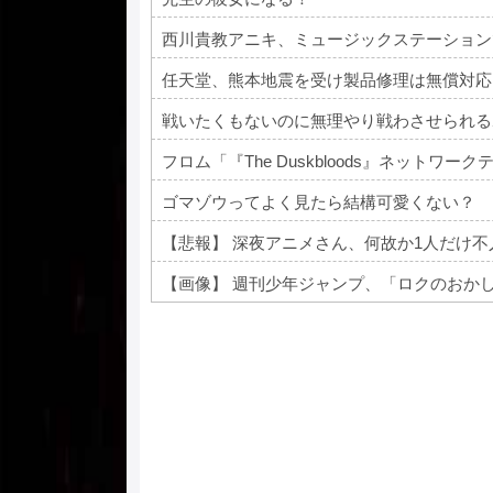
西川貴教アニキ、ミュージックステーション
任天堂、熊本地震を受け製品修理は無償対応
戦いたくもないのに無理やり戦わさせられる
フロム「『The Duskbloods』ネット
ゴマゾウってよく見たら結構可愛くない？
【悲報】 深夜アニメさん、何故か1人だけ
Powered by livedoor 相互RSS