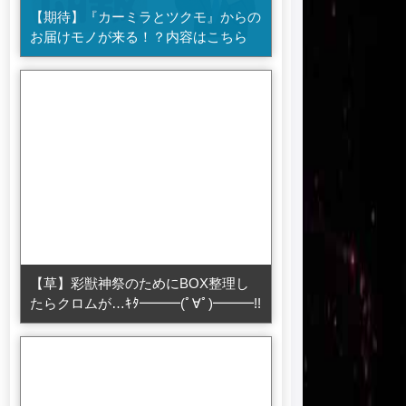
【期待】『カーミラとツクモ』からの
お届けモノが来る！？内容はこちら
【草】彩獣神祭のためにBOX整理し
たらクロムが…ｷﾀ━━━(ﾟ∀ﾟ)━━━!!