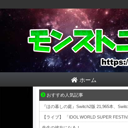
ホーム
おすすめ人気記事
“変われない私”が動き出す瞬間に出会う
『ほの暮しの庭』Switch2版 21,965本、Switch
【ライブ】 「IDOL WORLD SUPER FES
先生の彼女になる！