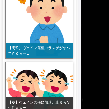
【衝撃】ヴェイン運極のラスゲがヤバ
すぎるｗｗｗ
【草】ヴェインの稀に加速が止まらな
い件ｗｗｗ