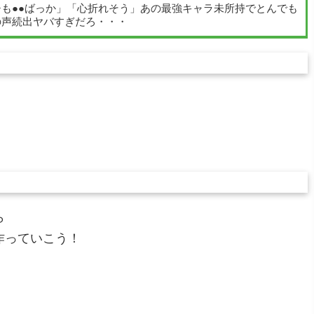
も●●ばっか」「心折れそう」あの最強キャラ未所持でとんでも
の声続出ヤバすぎだろ・・・
ら
作っていこう！