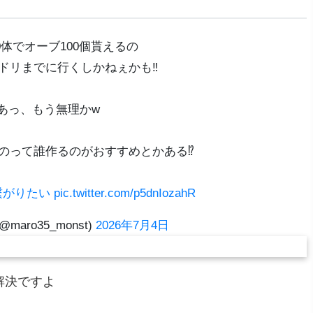
0体でオーブ100個貰えるの
ドリまでに行くしかねぇかも‼️
あっ、もう無理かw
のって誰作るのがおすすめとかある⁉️
繋がりたい
pic.twitter.com/p5dnIozahR
maro35_monst)
2026年7月4日
解決ですよ