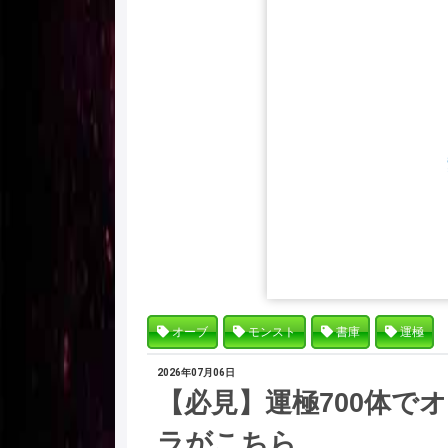
オーブ
モンスト
書庫
運極
2026年07月06日
【必見】運極700体で
ラがこちら