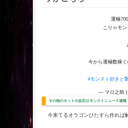
運極70
こりゃモン
今から運極数稼ぐ
#モンスト好きと
— マロ之助 (@
その他のネットの反応@モンストニュース速報
今来てるオラゴンひたすら作れば