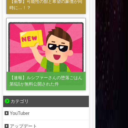
【衝撃】可能性の獣と希望の象徴が同
時に…！？
【速報】ルシファーさんの堕落ごはん
第6話が無料公開された件
カテゴリ
YouTuber
アップデート