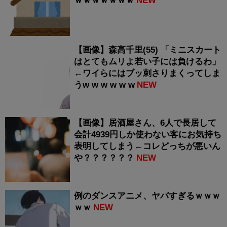
ｗｗｗｗｗｗｗ
NEW
【画像】森高千里(55) 「ミニスカート
はとてもムリよ若い子には負けるわ」
←ワイらにはブッ刺さりまくってしま
うw w w w w w
NEW
【画像】居酒屋さん、6人で長居して
会計4939円しか使わない客にお気持ち
表明してしまう←コレどっちが悪いん
や？？？？？？
NEW
例のダンスアニメ、ヤバすぎるｗｗｗ
ｗｗ
NEW