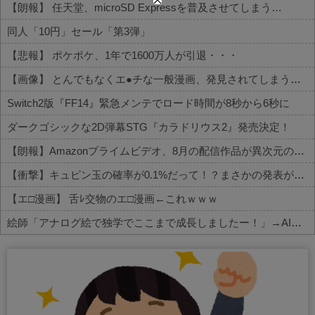
【朗報】 任天堂、microSD Expressを普及させてしまう…
同人「10円」セール「第3弾」
【悲報】 ポケポケ、1年で1600万人が引退・・・
【画像】 とんでもなくエ●チな一般漫画、発見されてしまう【セッ○ス描写あり】
Switch2版『FF14』緊急メンテでロード時間が8秒から6秒に
ダークゴシックな2D弾幕STG『カラドリウス2』発売決定！
【朗報】Amazonプライムビデオ、8月の配信作品が異次元の凄さ！体感気温50度越えへ
【衝撃】キュピン玉の確率が0.1%だって！？まさかの発表がコチラ
【エ□漫画】 舌ﾚ交物のエ□漫画←これｗｗｗ
絵師「アナログ絵で独学でここまで成長しましたー！」→AIイラストだろと批判殺到→絵師「本日をもちまして全てを終えようと思います」→しかし・・・
Powered by livedoor 相互RSS