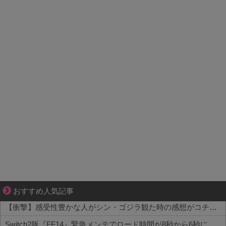
先輩と後輩、距離が変わった日から始まる恋
おすすめ人気記事
【衝撃】感受性豊かな人がシン・ゴジラ観た時の感想がコチラ・・・・・
Switch2版『FF14』緊急メンテでロード時間が8秒から6秒に