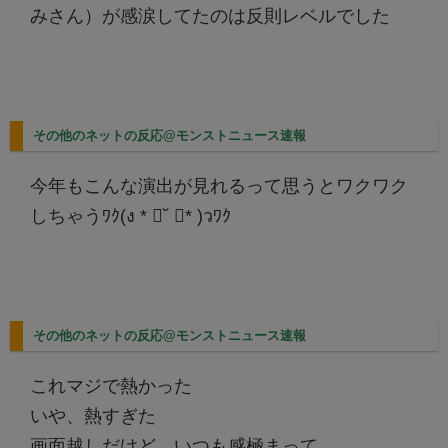
みさん）が感涙してたのは反則レベルでした
その他のネットの反応@モンストニュース速報
今年もこんな演出が見れるって思うとワクワク
しちゃうﾜｸ(ง * ॑˘ ॑* )วﾜｸ
その他のネットの反応@モンストニュース速報
これマジで熱かった
いや、熱すぎた
画面越しだけど、いつも感極まって