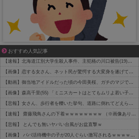
三十路女子×後輩男子、近づく心とすれ違い
おすすめ人気記事
【速報】北海道江別大学生殺人事件、主犯格の川口被告(19)に無期懲役の判決←これ、妥当だと思う？？？？？？
【画像】恋する女さん、ネット民が驚愕する大変身を遂げてしまう←コレは凄過ぎるw w w w w w w w
【動画】御当地アイドルだった頃の今田美桜、ガチのマジで可愛くてワイらをびびらせまくってしまうw w w w w w w w
【画像】森高千里(55) 「ミニスカートはとてもムリよ若い子には負けるわ」←ワイらにはブッ刺さりまくってしまうw w w w w w
【悲報】女さん、歩行者を轢いた挙句、道路に倒れてどえらいことになってしまうw w w w w w w
【速報】 齋藤飛鳥さんの下着ｗｗｗｗｗｗｗｗ （※画像あり）
【悲報】 とんでも無いヤバい台風がお盆直撃ｗ
【画像】 パパ活待機中の子が20人ぐらい激写されるｗｗｗｗｗｗｗｗｗｗｗ