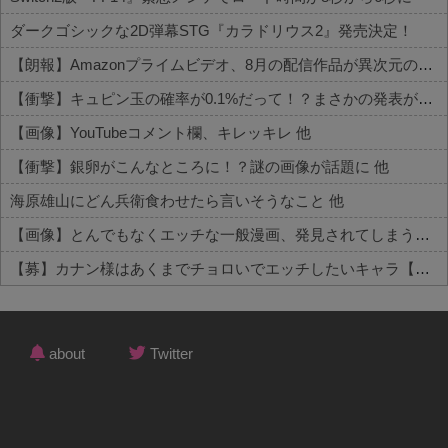
ダークゴシックな2D弾幕STG『カラドリウス2』発売決定！
【朗報】Amazonプライムビデオ、8月の配信作品が異次元の凄さ！体感気温50度越えへ
【衝撃】キュピン玉の確率が0.1%だって！？まさかの発表がコチラ
【画像】YouTubeコメント欄、キレッキレ 他
【衝撃】銀卵がこんなところに！？謎の画像が話題に 他
海原雄山にどん兵衛食わせたら言いそうなこと 他
【画像】とんでもなくエッチな一般漫画、発見されてしまう【SEX描写あり】 他
【募】カナン様はあくまでチョロいでエッチしたいキャラ【画像】 他
Powered by livedoor 相互RSS
about
Twitter