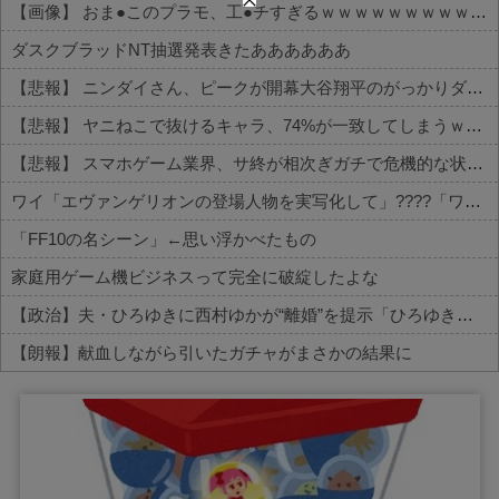
【画像】 おま●このプラモ、工●チすぎるｗｗｗｗｗｗｗｗｗｗ
ダスクブラッドNT抽選発表きたああああああ
【悲報】 ニンダイさん、ピークが開幕大谷翔平のがっかりダイレクトだったと言われてしまう
【悲報】 ヤニねこで抜けるキャラ、74%が一致してしまうｗｗｗｗｗ
【悲報】 スマホゲーム業界、サ終が相次ぎガチで危機的な状況に…その理由がこちら
ワイ「エヴァンゲリオンの登場人物を実写化して」????「ワカリマシタ」
「FF10の名シーン」←思い浮かべたもの
家庭用ゲーム機ビジネスって完全に破綻したよな
【政治】夫・ひろゆきに西村ゆかが“離婚”を提示「ひろゆき＆いずみ新党（仮）」の届け出を知らされず激怒「信頼関係が保てない状態で夫婦を続けるのは無理」
【朗報】献血しながら引いたガチャがまさかの結果に
Powered by livedoor 相互RSS