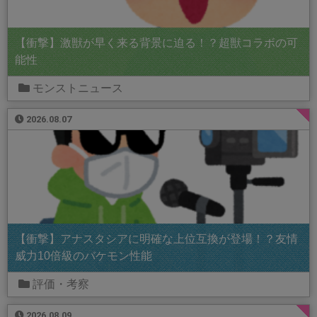
【衝撃】激獣が早く来る背景に迫る！？超獣コラボの可
能性
モンストニュース
2026.08.07
【衝撃】アナスタシアに明確な上位互換が登場！？友情
威力10倍級のバケモン性能
評価・考察
2026.08.09