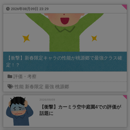
2026年08月09日 23:29
【衝撃】新春限定キャラの性能が桃源郷で最強クラス確
定！？
評価・考察
性能
新春限定
最強
桃源郷
2026/08/09
【衝撃】カーミラ空中庭園4での評価が
話題に