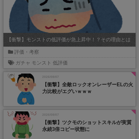
【衝撃】モンストの低評価が急上昇中！？その理由とは
評価・考察
ガチャ
モンスト
低評価
2026/08/07
【衝撃】全敵ロックオンレーザーELの火
力比較がエグいｗｗｗ
2026/08/07
【衝撃】ツクモのショットスキルが実質
永続3倍コピー状態に