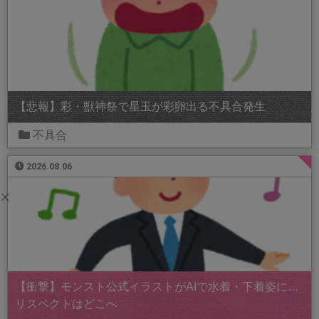
【悲報】彩・獣神祭で星玉が彩卵出る不具合発生
不具合
2026.08.06
【衝撃】モンスト公式イラストがAIで水着・下着姿に…
リスペクトはどこへ