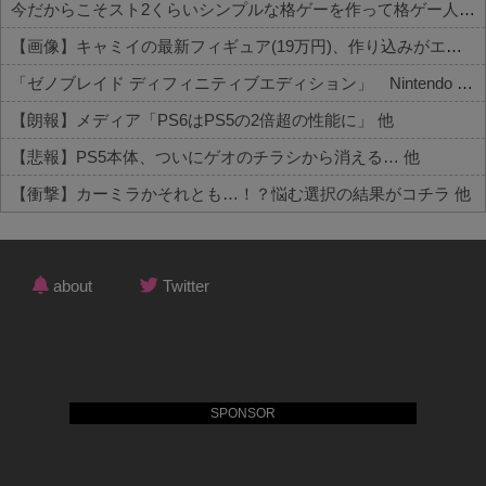
今だからこそスト2くらいシンプルな格ゲーを作って格ゲー人口を増やした方がいいと思う
【画像】キャミイの最新フィギュア(19万円)、作り込みがエグすぎるｗｗｗｗｗ 他
「ゼノブレイド ディフィニティブエディション」 Nintendo Switch 2 Edition 3,713 本 他
【朗報】メディア「PS6はPS5の2倍超の性能に」 他
【悲報】PS5本体、ついにゲオのチラシから消える… 他
【衝撃】カーミラかそれとも…！？悩む選択の結果がコチラ 他
Powered by livedoor 相互RSS
about
Twitter
SPONSOR