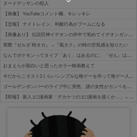
ヌードデッサンの犯人
【画像】 YouTubeコメント欄、キレッキレ
【悲報】 ナイトレイン、利敵行為がブームになる
【画像あり】 伝説巨神イデオンの作中で初めてイデオンガンを使用しその威力を目にした主人公達の反応がこちら…
実際『ゼルダ 時オカ』→『風タク』の時の空気感を知りたい
なんでポケモンってタイプ「あく」はあるのに、「ぜん」は無いの？
おまえらが面白いと思ったホラー映画教えて
今だからこそスト2くらいシンプルな格ゲーを作って格ゲー人口を増やした方がいいと思う
ゴールデンボンバーのライブ中に突然、謎の女性がカンペを持って、ステージ上に乱入！→演出かと思いきや、とんでもなくガチでやばすぎる大事故に・...
【郎報】 新人エ□漫画家「デカケツのエ□漫画を描くか…」←1000万円稼いでしまう
Powered by livedoor 相互RSS