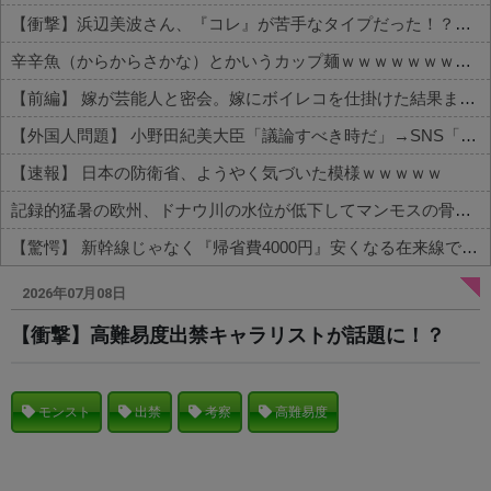
【衝撃】浜辺美波さん、『コレ』が苦手なタイプだった！？←お世話してあげたい弱男が大量沸きしてしまうw w w w w w w w w
辛辛魚（からからさかな）とかいうカップ麺ｗｗｗｗｗｗｗｗｗｗ
【前編】 嫁が芸能人と密会。嫁にボイレコを仕掛けた結果まさかの
【外国人問題】 小野田紀美大臣「議論すべき時だ」→SNS「まだ議論もしてなかったんだ...」→小野田大臣「これが進歩状況です」めちゃくちゃ仕事して...
【速報】 日本の防衛省、ようやく気づいた模様ｗｗｗｗｗ
記録的猛暑の欧州、ドナウ川の水位が低下してマンモスの骨や沈没したドイツ軍の戦艦が出現
【驚愕】 新幹線じゃなく『帰省費4000円』安くなる在来線で帰省した結果ｗｗｗｗｗ
Powered by livedoor 相互RSS
2026年07月08日
【衝撃】高難易度出禁キャラリストが話題に！？
モンスト
出禁
考察
高難易度