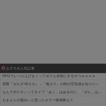
小さなすれ違いが、夫を追い詰めていく
おすすめ人気記事
RPGでレベル上げまくってボスも余裕にするやつｗｗｗｗ
実際『ゼルダ 時オカ』→『風タク』の時の空気感を知りたい
なんでポケモンってタイプ「あく」はあるのに、「ぜん」は無いの？
おまえらが面白いと思ったホラー映画教えて