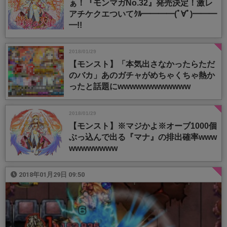
ぁ！『モンマガNo.32』発売決定！激レ
アチケクエついてｸﾙ━━━━(ﾟ∀ﾟ)━━━
━!!
2018/01/29
【モンスト】「本気出さなかったらただ
のバカ」あのガチャがめちゃくちゃ熱か
ったと話題にwwwwwwwwwwww
2018/01/29
【モンスト】※マジかよ※オーブ1000個
ぶっ込んで出る『マナ』の排出確率www
wwwwwwww
2018年01月29日 09:50