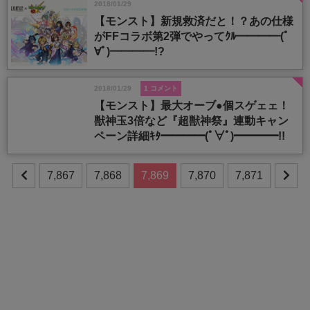
2018/01/29
【モンスト】新規救済だと！？あの仕様
がFFコラボ第2弾でやってｸﾙ━━━━(ﾟ
∀ﾟ)━━━━!?
2018/01/29
1 コメント
【モンスト】最大オーブ●個スゲェェ！
獣神玉3倍など『超獣神祭』連動キャン
ペーン詳細ｷﾀ━━━━(ﾟ∀ﾟ)━━━━!!
7,867
7,868
7,869
7,870
7,871