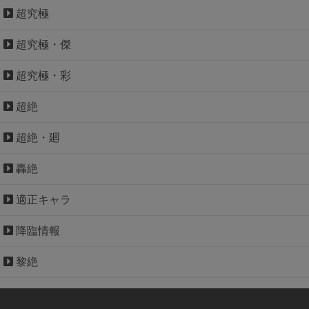
超究極
超究極・傑
超究極・彩
超絶
超絶・廻
轟絶
適正キャラ
降臨情報
黎絶