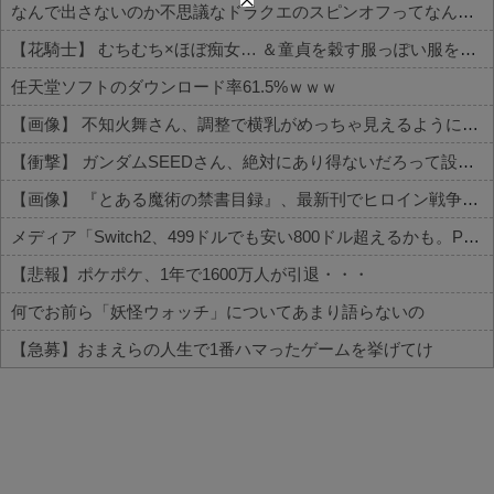
なんで出さないのか不思議なドラクエのスピンオフってなんかある？
【花騎士】 むちむち×ほぼ痴女… ＆童貞を穀す服っぽい服をきたホウオウボクへの反応！！！
任天堂ソフトのダウンロード率61.5%ｗｗｗ
【画像】 不知火舞さん、調整で横乳がめっちゃ見えるようになるｗｗｗｗｗｗ
【衝撃】 ガンダムSEEDさん、絶対にあり得ないだろって設定がこちらｗｗｗ
【画像】 『とある魔術の禁書目録』、最新刊でヒロイン戦争決着ｗｗｗｗｗ
メディア「Switch2、499ドルでも安い800ドル超えるかも。PS5は直近での値上げ可能性低い」
【悲報】ポケポケ、1年で1600万人が引退・・・
何でお前ら「妖怪ウォッチ」についてあまり語らないの
【急募】おまえらの人生で1番ハマったゲームを挙げてけ
Powered by livedoor 相互RSS