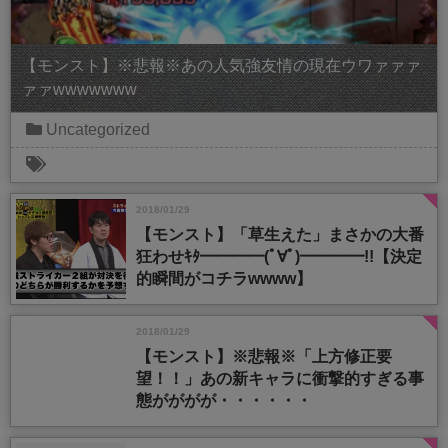
【モンスト】※悲報※あの人気強友情の現在ウワァァァ
ァァwwwwwww
Uncategorized
2018/01/29
【モンスト】「草生えた」まさかの大番
狂わせｷﾀ━━━━(ﾟ∀ﾟ)━━━━!!【決定
的瞬間がコチラwwww】
2018/01/29
【モンスト】※悲報※「上方修正要
望！！」あの新キャラに衝撃的すぎる事
態がががが・・・・・・