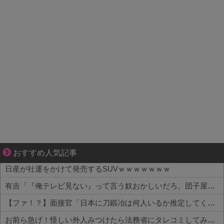
三十路女子×後輩男子、近づく心とすれ違い
おすすめ人気記事
日産が社運をかけて発売するSUVｗｗｗｗｗｗｗ
有吉「『俺テレビ見ない』って言う奴おかしいだろ。団子屋で『団子食べない』って言うか？」
【ファ！？】面接官「日本に刀鍛冶は何人いるか推定してください」 俺「188人です」 面接官「どういう風に考えましたか？」 俺「知ってました」→この後『こう』なったんだがマジで納得いかない！！！！！
お前ら急げ！怪しい外人みつけたら法務省にタレコミしてみろ！意外と仕事するぞ？