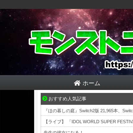
ホーム
おすすめ人気記事
共感必至の“日常修羅場”短編集！
『ほの暮しの庭』Switch2版 21,965本、Switch
【ライブ】 「IDOL WORLD SUPER FES
先生の彼女になる！