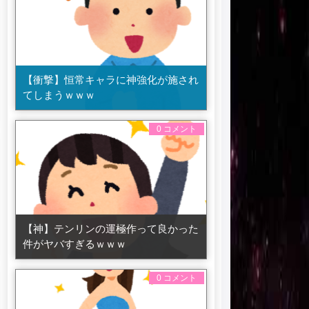
【衝撃】恒常キャラに神強化が施され
てしまうｗｗｗ
0 コメント
【神】テンリンの運極作って良かった
件がヤバすぎるｗｗｗ
0 コメント