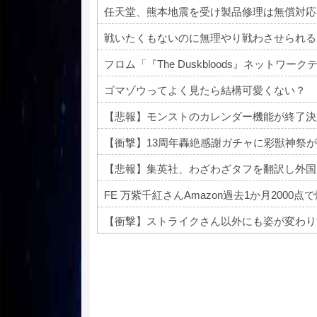
任天堂、熊本地震を受け製品修理は無償対応
戦いたくもないのに無理やり戦わさせられる
フロム「『The Duskbloods』ネット
ゴマゾウってよく見たら結構可愛くない？
【悲報】モンストのカレンダー機能が終了決
【衝撃】13周年轟絶感謝ガチャに彩獣神祭が
【悲報】集英社、わざわざタフを翻訳し外国
FE 万紫千紅さんAmazon過去1か月2000
【衝撃】ストライクさん以外にも姿が変わり
Powered by livedoor 相互RSS