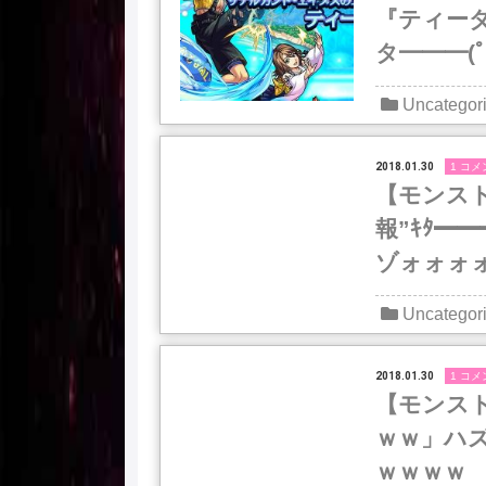
『ティー
タ━━━(ﾟ
Uncategor
2018.01.30
1 コメ
【モンス
報”ｷﾀ━
ゾォォォォ
Uncategor
2018.01.30
1 コメ
【モンス
ｗｗ」ハ
ｗｗｗｗ