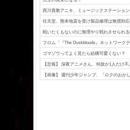
西川貴教アニキ、ミュージックステーション
任天堂、熊本地震を受け製品修理は無償対応
戦いたくもないのに無理やり戦わさせられる
フロム「『The Duskbloods』ネット
ゴマゾウってよく見たら結構可愛くない？
【悲報】 深夜アニメさん、何故か1人だけ
Powered by livedoor 相互RSS