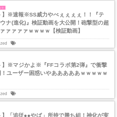
ント
ト】※速報※SS威力やべぇぇぇぇ！！『テ
ウナ(進化)』検証動画を大公開！砲撃型の超
ァァァァァァｗｗｗｗ【検証動画】
ized
ト】※マジかよ※『FFコラボ第2弾』で衝撃
明！ユーザー困惑いやあああああｗｗｗｗｗ
ized
ト】「追従●●やば」所持で勝ち組！神化が実