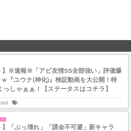
ト】※速報※「アビ友情SS全部強い」評価爆
ｗ『ユウナ(神化)』検証動画を大公開！特
出よっしゃぁぁ！【ステータスはコチラ】
ized
ント
ト】「ぶっ壊れ」「課金不可避」新キャラ