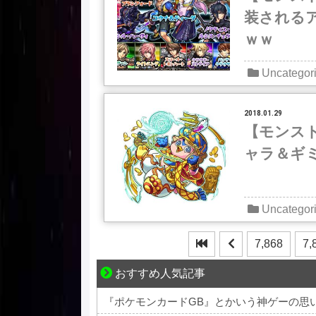
装される
ｗｗ
Uncategor
2018.01.29
【モンス
ャラ＆ギ
Uncategor
7,868
7,
おすすめ人気記事
好青年の片思いが壊れていくまで
『ポケモンカードGB』とかいう神ゲーの思