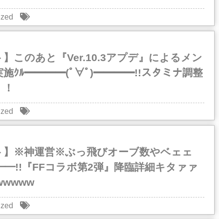
ized
】このあと『Ver.10.3アプデ』によるメン
施ｸﾙ━━━━(ﾟ∀ﾟ)━━━━!!スタミナ調整
く！
ized
ト】※神運営※ぶっ飛びオーブ数やベェェ
ﾟ)━━!!『FFコラボ第2弾』降臨詳細キタァァ
wwwww
ized