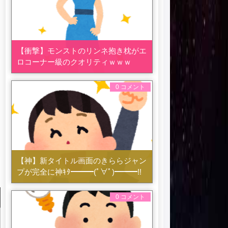
【衝撃】モンストのリンネ抱き枕がエ
ロコーナー級のクオリティｗｗｗ
0 コメント
【神】新タイトル画面のきららジャン
プが完全に神ｷﾀ━━━(ﾟ∀ﾟ)━━━!!
0 コメント