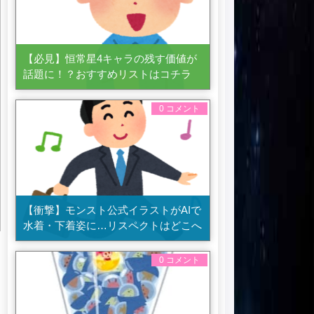
【必見】恒常星4キャラの残す価値が
話題に！？おすすめリストはコチラ
0 コメント
【衝撃】モンスト公式イラストがAIで
水着・下着姿に…リスペクトはどこへ
0 コメント