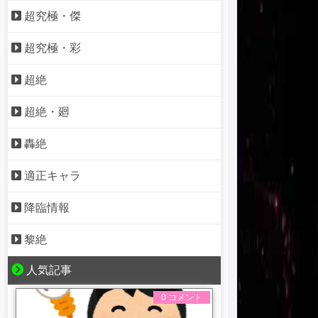
超究極・傑
超究極・彩
超絶
超絶・廻
轟絶
適正キャラ
降臨情報
黎絶
人気記事
0 コメント