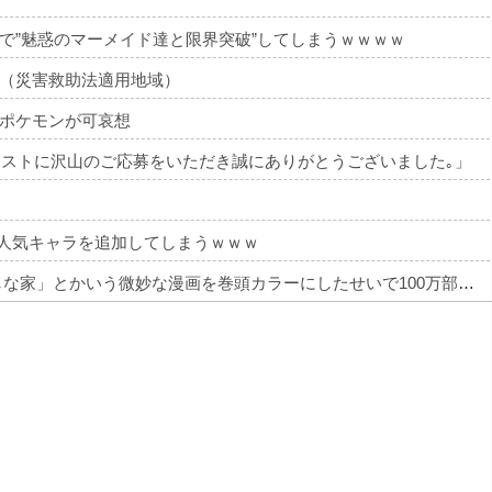
で”魅惑のマーメイド達と限界突破”してしまうｗｗｗｗ
（災害救助法適用地域）
ポケモンが可哀想
ワークテストに沢山のご応募をいただき誠にありがとうございました｡」
不人気キャラを追加してしまうｗｗｗ
【画像】 週刊少年ジャンプ、「ロクのおかしな家」とかいう微妙な漫画を巻頭カラーにしたせいで100万部切る