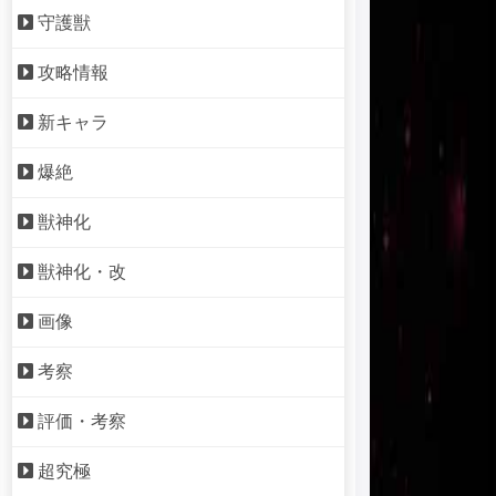
守護獣
攻略情報
新キャラ
爆絶
獣神化
獣神化・改
画像
考察
評価・考察
超究極