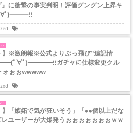
ダ』に衝撃の事実判明！評価グングン上昇キ
∀ﾟ)━━━!!
ized
ント
ト】※激朗報※公式よりぶっ飛び”追記情
━━━(ﾟ∀ﾟ)━━━━!!ガチャに仕様変更クル
ォぉぉwwwww
ized
ント
ト】「嫉妬で気が狂いそう」「●●個以上だな
ズレユーザーが大爆発うぉぉぉぉぉぉぉｗｗ