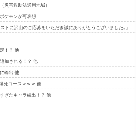
（災害救助法適用地域）
ポケモンが可哀想
ワークテストに沢山のご応募をいただき誠にありがとうございました｡」
定！？ 他
追加される！？ 他
に輸出 他
点で爆死コースｗｗｗ 他
すぎたキャラ続出！？ 他