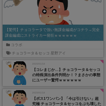
【驚愕】チョコラータで強い無課金編成がコチラ→完全
課金編成にストライカー発狂ｗｗｗｗｗｗ
コラボ
チョコラータ＆セッコ
星野アイ
2025/01/18
【コレまじか…】チョコラータ＆セッコ
の特殊演出条件判明か！？まさかの事態
にユーザー驚愕ｗｗｗｗｗｗ
2025/01/18
【ボス1ワンパン】「今は引けない」超
究極 チョコラータ＆セッコをぶち壊した