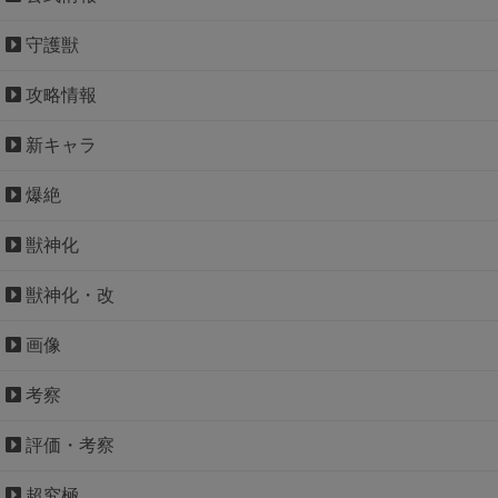
守護獣
攻略情報
新キャラ
爆絶
獣神化
獣神化・改
画像
考察
評価・考察
超究極