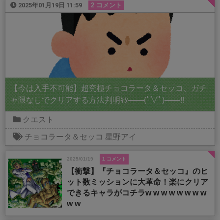
2025年01月19日 11:59
2 コメント
【今は入手不可能】超究極チョコラータ＆セッコ、ガチ
ャ限なしでクリアする方法判明ｷﾀ――(ﾟ∀ﾟ)――!!
クエスト
チョコラータ＆セッコ
星野アイ
2025/01/19
1 コメント
【衝撃】『チョコラータ＆セッコ』のヒ
ット数ミッションに大革命！楽にクリア
できるキャラがコチラw w w w w w w w
w w