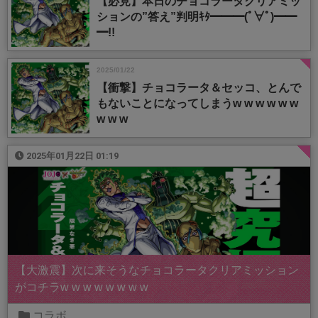
【必見】本日のチョコラータクリアミッ
ションの”答え”判明ｷﾀ━━━(ﾟ∀ﾟ)━━
━!!
2025/01/22
【衝撃】チョコラータ＆セッコ、とんで
もないことになってしまうw w w w w w
w w w
2025年01月22日 01:19
【大激震】次に来そうなチョコラータクリアミッション
がコチラw w w w w w w w
コラボ