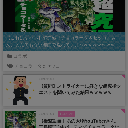
【これはヤバい】超究極『チョコラータ＆セッコ』さ
ん、とんでもない理由で荒れてしまうw w w w w w w
コラボ
チョコラータ＆セッコ
2025/01/26
【質問】ストライカーに好きな超究極ク
エストを聞いてみた結果ｗｗｗｗｗ
2025/01/24
1 コメント
【衝撃動画】あの大物YouTuberさん、
三島晴子3体パーティでチョコラータに