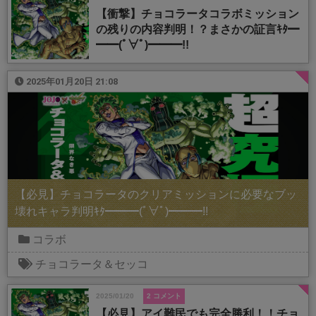
【衝撃】チョコラータコラボミッション
の残りの内容判明！？まさかの証言ｷﾀ━
━━(ﾟ∀ﾟ)━━━!!
2025年01月20日 21:08
【必見】チョコラータのクリアミッションに必要なブッ
壊れキャラ判明ｷﾀ━━━(ﾟ∀ﾟ)━━━!!
コラボ
チョコラータ＆セッコ
2025/01/20
2 コメント
【必見】アイ難民でも完全勝利！！チョ