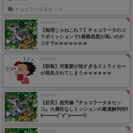
チョコラータ＆セッコ
2025/01/21
【無理じゃねこれ？】チョコラータのコ
ラボミッションで1番難易度が高いのが
コチラw w w w w w w
2025/01/21
【朗報】河童愛が強すぎるストライカー
が発見されてしまうｗｗｗｗｗｗ
2025/01/21
【必見】超究極『チョコラータ＆セッ
コ』火属性なしミッションの最適解判明ｷ
ﾀ━━━(ﾟ∀ﾟ)━━━!!
2025/01/21