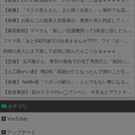
【画像】「マスク美人さん、また我々を欺く」←海外でも流行りだした結果がこちらw w w w w w w
【画像】お前らこの超美人容疑者が、整形か否か判定して！！→画像がこちらw w w w w w w w w w
【爆笑動画】ママさん「新しい洗濯機買って1発目に回したらコレw」←こwれwはw w w w w w w w w w
フリマ民「あと500円値下げ出来ませんか????」ワイ「ほ～い購入ｗ」
同僚の美人に土下座して必死に頼んだらこうなるｗｗｗ
【悲報】 玉川徹さん、警官の発泡での包丁男死亡に「絶対に死刑にならない罪なのに警察が死刑にした！」 → 元警官のマジレスがコチラ → ………
【人工障がい者】 甥(28)「両親が亡くなったんで僕のこと引き取ってほしいんですけど！」なんでいい年したヒキニートを引き取らなきゃいけないんだ...
【画像】 Netflix版『リボンの騎士』、とんでもない事になるｗｗｗｗｗ
【放送事故】 昔のドラマのレ◯プシーン、今見るとアウトすぎる・・・
Powered by livedoor 相互RSS
カテゴリ
YouTuber
アップデート