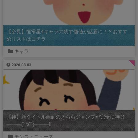
【必見】恒常星4キャラの残す価値が話題に！？おすす
めリストはコチラ
キャラ
2026.08.03
【神】新タイトル画面のきららジャンプが完全に神ｷﾀ
━━━(ﾟ∀ﾟ)━━━!!
モンストニュース