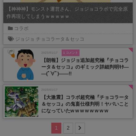
【神神神】モンスト運営さん、ジョジョコラボで完全原
作再現してしまうｗｗｗｗｗ
コラボ
ジョジョ
チョコラータ＆セッコ
2025/01/17
1 コメント
【朗報】ジョジョ追加超究極『チョコラ
ータ＆セッコ』のギミック詳細判明ｷﾀ―
―(ﾟ∀ﾟ)――!!
2025/01/17
【大激震】コラボ超究極『チョコラータ
＆セッコ』の鬼畜仕様判明！ヤバいこと
になっていたw w w w w w w w
1
2