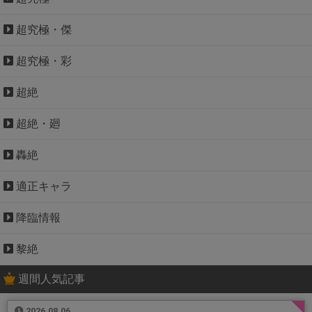
超究極・傑
超究極・彩
超絶
超絶・廻
轟絶
適正キャラ
降臨情報
黎絶
週間人気記事
2026.08.06