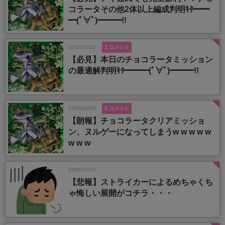
コラータその他2体以上編成判明ｷﾀ━━
━(ﾟ∀ﾟ)━━━!!
2025/01/20
1 コメント
【必見】本日のチョコラータミッション
の最適解判明ｷﾀ━━━(ﾟ∀ﾟ)━━━!!
2025/01/19
2 コメント
【朗報】チョコラータクリアミッショ
ン、ヌルゲーになってしまうw w w w w
w w w
2025/01/19
【悲報】ストライカーによるめちゃくち
ゃ悔しい展開がコチラ・・・