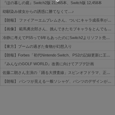
『ほの暮しの庭』Switch2版 21,965本、Switch版 12,458本
幼馴染み彼女からの誘惑に勝てなくて…♪
【朗報】 ファイアーエムブレムさん、ついにキャラ成長率がゲーム内で見れるようになる
【画像】 範馬勇次郎さん、挑んできたモブキャラをとんでもない目に合わせてしまう
冷静に考えてPS5って6年もあったのにSwitch2よりソフト売れないのヤバいよな
【東方】ブームの過ぎた食物が幻想入り
【朗報】Forbes「初代Nintendo Switch、PS2の記録更新に王手 世界一まで残り150万台」
『みんなのGOLF WORLD』改善に向けてアプデ計画
佐藤二朗さん主演の「踊る大捜査線」スピンオフドラマ、正式に中止との報道
【朗報】 パンツが見える一般ソシャゲ、パンツのデザインが上方修正される
Powered by livedoor 相互RSS