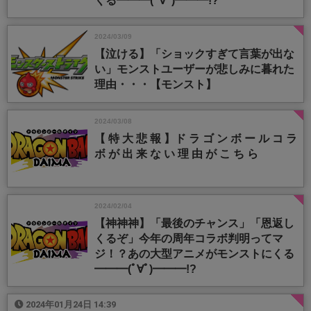
くる━━━(ﾟ∀ﾟ)━━━!?
2024/03/09
【泣ける】「ショックすぎて言葉が出な
い」モンストユーザーが悲しみに暮れた
理由・・・【モンスト】
2024/03/08
【 特 大 悲 報 】ド ラ ゴ ン ボ ー ル コ ラ
ボ が 出 来 な い 理 由 が こ ち ら
2024/02/04
【神神神】「最後のチャンス」「恩返し
くるぞ」今年の周年コラボ判明ってマ
ジ！？あの大型アニメがモンストにくる
━━━(ﾟ∀ﾟ)━━━!?
2024年01月24日 14:39