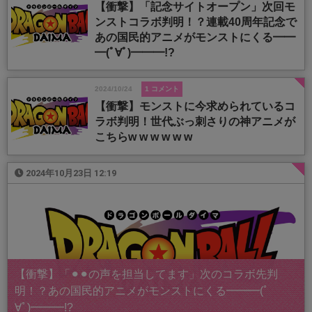
【衝撃】「記念サイトオープン」次回モ
ンストコラボ判明！？連載40周年記念で
あの国民的アニメがモンストにくる━━
━(ﾟ∀ﾟ)━━━!?
2024/10/24
1 コメント
【衝撃】モンストに今求められているコ
ラボ判明！世代ぶっ刺さりの神アニメが
こちらw w w w w w
2024年10月23日 12:19
【衝撃】「⚫︎⚫︎の声を担当してます」次のコラボ先判
明！？あの国民的アニメがモンストにくる━━━(ﾟ
∀ﾟ)━━━!?