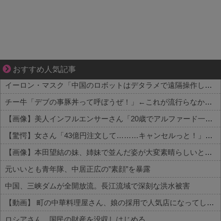
分かり合えているはずの夫が、一番遠い
おすすめ人気記事
イーロン・マスク「中国のロボットはデタラメで遠隔操作してるだけ」
チー牛「デブの事豚丼って呼ぼうぜ！」←これが流行らなかった理由
【画像】美人インフルエンサーさん「20歳でアルファード一括で買えちゃう私って素敵」←これってガチなん？それともネタなん？w w w w w w w w w
【驚愕】女さん「43億円注文して………キャンセルっと！」←こいつの目的って一体なんなの？？？？？？？
【画像】本田望結の妹、姉妹で並んだ姿が大変素晴らしいと話題にw w w w w w w
元いいとも青年隊、中居正広の”素顔”を暴露
中国、三峡ダムが全開放流。長江流域で深刻な洪水被害
【動画】 町の中華料理屋さん、娘の採用で人気店になってしまう
ロシアさん、国民の財産を没収しはじめる