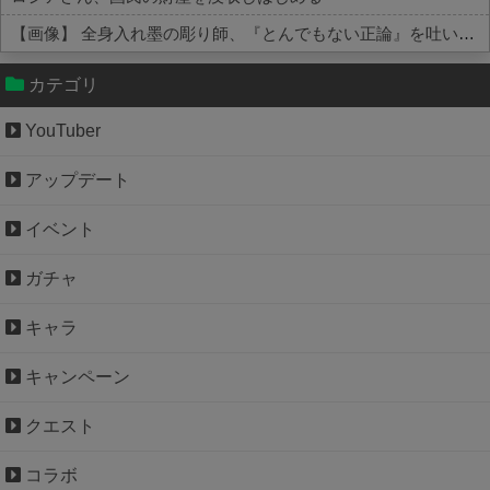
【画像】 全身入れ墨の彫り師、『とんでもない正論』を吐いて30万再生されてしまうｗｗｗｗｗｗｗ
Powered by livedoor 相互RSS
カテゴリ
YouTuber
アップデート
イベント
ガチャ
キャラ
キャンペーン
クエスト
コラボ