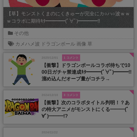
【草】モンストくまのにくきゅーが完全にカ○ハ○波ｗｗ
ｗコラボに期待ｷﾀ━━━━(ﾟ∀ﾟ)━━━━!!
その他
カメハメ波
ドラゴンボール
画像
草
2025/12/01
1 コメント
【衝撃】ドラゴンボールコラボ待ちで10
00日ガチャ禁達成ｷﾀ━━━(ﾟ∀ﾟ)━━━!!
溜め込んだオーブ量がコチラ→
2024/12/10
3 コメント
【衝撃】次のコラボタイトル判明！？あ
の特大アニメがモンストにくる━━━(ﾟ
∀ﾟ)━━━!?
2024/11/22