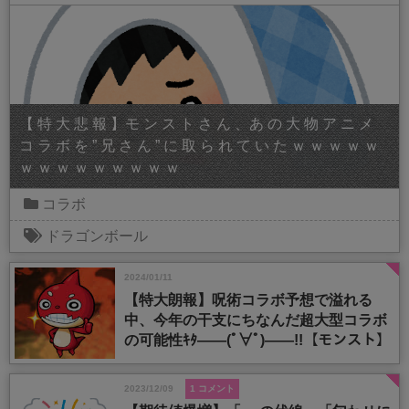
【 特 大 悲 報 】モ ン ス ト さ ん 、あ の 大 物 ア ニ メ
コ ラ ボ を ” 兄 さ ん ” に 取 ら れ て い た ｗ ｗ ｗ ｗ ｗ
ｗ ｗ ｗ ｗ ｗ ｗ ｗ ｗ ｗ
コラボ
ドラゴンボール
2024/01/11
【特大朗報】呪術コラボ予想で溢れる
中、今年の干支にちなんだ超大型コラボ
の可能性ｷﾀ――(ﾟ∀ﾟ)――!!【モンスト】
2023/12/09
1 コメント