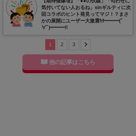
【期待値爆増】「●●の伏線」「匂わせに
気付いてない人おるね」sinギルティに次
回コラボのヒント発見ってマジ！？まさ
かの展開にユーザー大激震ｷﾀ━━━(ﾟ
∀ﾟ)━━━!!
1
2
3
他の記事はこちら