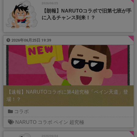
2026/06/25
【朗報】NARUTOコラボで旧第七班が手
に入るチャンス到来！？
2026年06月25日 19:39
【速報】NARUTOコラボに第4超究極「ペイン天道」登
場！？
コラボ
NARUTO
コラボ
ペイン
超究極
2026/06/24