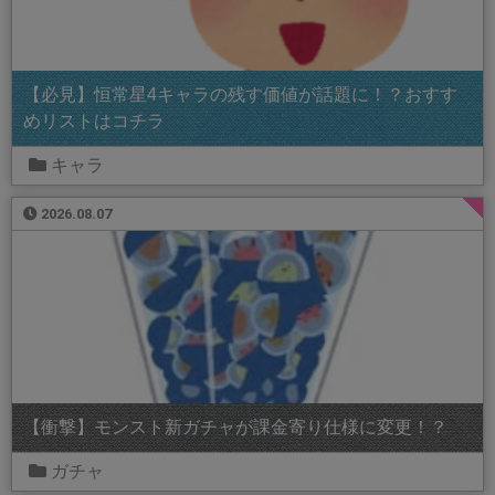
【必見】恒常星4キャラの残す価値が話題に！？おすす
めリストはコチラ
キャラ
2026.08.07
【衝撃】モンスト新ガチャが課金寄り仕様に変更！？
ガチャ