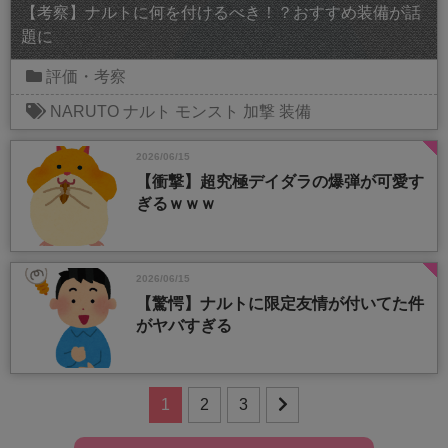
【考察】ナルトに何を付けるべき！？おすすめ装備が話
題に
評価・考察
NARUTO
ナルト
モンスト
加撃
装備
2026/06/15
【衝撃】超究極デイダラの爆弾が可愛す
ぎるｗｗｗ
2026/06/15
【驚愕】ナルトに限定友情が付いてた件
がヤバすぎる
1
2
3