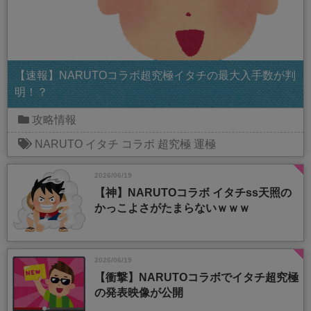
【速報】NARUTOコラボ超究極イタチの最大入手数が判
明！？
攻略情報
NARUTO
イタチ
コラボ
超究極
運極
2026/06/19
【神】NARUTOコラボ イタチss天照の
かっこよさがたまらないｗｗｗ
2026/06/19
【衝撃】NARUTOコラボでイタチ超究極
の発表映像が公開