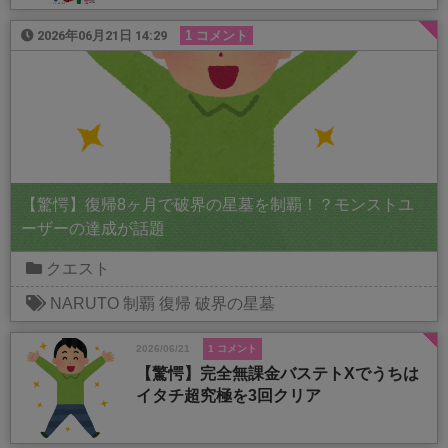
2026年06月21日 14:29
1 コメント
【驚愕】復帰8ヶ月で破界の星墓を制覇！？モンストユ
ーザーの達成が話題
クエスト
NARUTO
制覇
復帰
破界の星墓
2026/06/21
1 コメント
【驚愕】完全無課金バステトXでうちは
イタチ超究極を3回クリア