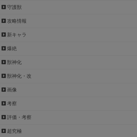
守護獣
攻略情報
新キャラ
爆絶
獣神化
獣神化・改
画像
考察
評価・考察
超究極