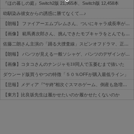
『ほの暮しの庭』Switch2版 21,965本、Switch版 12,458本
幼馴染み彼女からの誘惑に勝てなくて…♪
【朗報】 ファイアーエムブレムさん、ついにキャラ成長率がゲーム内で見れるようになる
【画像】 範馬勇次郎さん、挑んできたモブキャラをとんでもない目に合わせてしまう
佐藤二朗さん主演の「踊る大捜査線」スピンオフドラマ、正式に中止との報道
【朗報】 パンツが見える一般ソシャゲ、パンツのデザインが上方修正される
【画像】コタコさんのナンジャモｴﾛ同人で玉萎むまで抜いた
ダウンード版買うやつの特徴「５０％OFFが購入最低ライン」
【悲報】メディア『”サ終”相次ぐスマホゲーム、倒産も急増。過去最多ペースで推移』
【東方】比良坂先生は履かせたいのか履かせたくないのか
Powered by livedoor 相互RSS