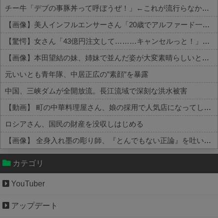
チー牛「デブの事豚丼って呼ぼうぜ！」←これが流行らなかった理由
【画像】美人インフルエンサーさん「20歳でアルファード一括で買えちゃう私って素敵」←これってガチなん？それともネタなん？w w w w w w w w w
【驚愕】女さん「43億円注文して………キャンセルっと！」←こいつの目的って一体なんなの？？？？？？？
【画像】本田望結の妹、姉妹で並んだ姿が大変素晴らしいと話題にw w w w w w w
元いいとも青年隊、中居正広の”素顔”を暴露
中国、三峡ダムが全開放流。長江流域で深刻な洪水被害
【動画】 町の中華料理屋さん、娘の採用で人気店になってしまう
ロシアさん、国民の財産を没収しはじめる
【画像】 全身入れ墨の彫り師、『とんでもない正論』を吐いて30万再生されてしまうｗｗｗｗｗｗｗ
Powered by livedoor 相互RSS
カテゴリ
YouTuber
アップデート