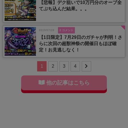
【悲報】デク狙いで10万円分のオーブ全
てぶち込んだ結果。。。
2019/07/28
2 コメント
【1日限定】7月29日のガチャが判明！さ
らに次回の超獣神祭の開催日もほぼ確
定！お見逃しなく！
1
2
3
4
他の記事はこちら