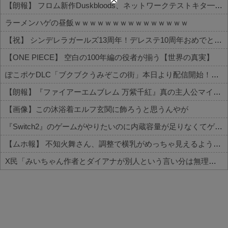
【朗報】 フロム新作Duskbloods、ネットワークテストキタ━━━━(゜∀゜)━━━━!!
ラーメンハゲの昼飯ｗｗｗｗｗｗｗｗｗｗｗｗｗｗｗ
【祝】 シンデレラガールズ13周年！デレステ10周年おめでとう！ガチャ更新SSR八神マキノ・イベントSRイヴ、SR望月聖！
【ONE PIECE】 空白の100年編の役者が揃う【世界の真実】
ぽこポケDLC「ブクブクうみぞこの街」本日より配信開始！更に更新データ（Ver.2.0.0）も
【朗報】『ファイアーエムブレム 万紫千紅』真の主人公マイユニはキャラメイクが可能
【画像】この沐浴着エルフ玄関に飾ろうと思うんやが
『Switch2』のゲームがやりたいのに内蔵容量が足りなくてゲームができない
【ムホ報】 不知火舞さん、調整で横乳がめっちゃ見えるようになるｗｗｗ
X民「みいちゃん作者とダイアナが別人という言い分は無理があるんじゃない？」 バチャ豚「！！！！」シュババババ
Powered by livedoor 相互RSS