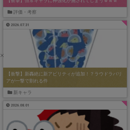
【衝撃】恒常キャラに神強化が施されてしまうｗｗｗ
評価・考察
2026.07.31
【衝撃】新轟絶に新アビリティが追加！？ラウドラバリ
アが一撃で割れる件
新キャラ
2026.08.01