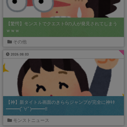
【驚愕】モンストでクエスト0の人が発見されてしまう
ｗｗｗ
その他
2026.08.03
【神】新タイトル画面のきららジャンプが完全に神ｷﾀ
━━━(ﾟ∀ﾟ)━━━!!
モンストニュース