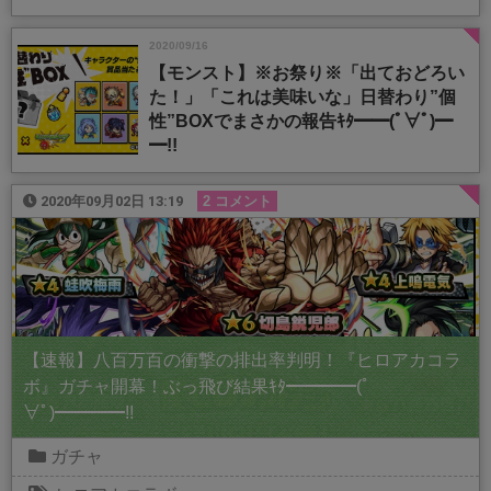
2020/09/16
【モンスト】※お祭り※「出ておどろい
た！」「これは美味いな」日替わり”個
性”BOXでまさかの報告ｷﾀ━━(ﾟ∀ﾟ)━
━!!
2020年09月02日 13:19
2 コメント
【速報】八百万百の衝撃の排出率判明！『ヒロアカコラ
ボ』ガチャ開幕！ぶっ飛び結果ｷﾀ━━━━(ﾟ
∀ﾟ)━━━━!!
ガチャ