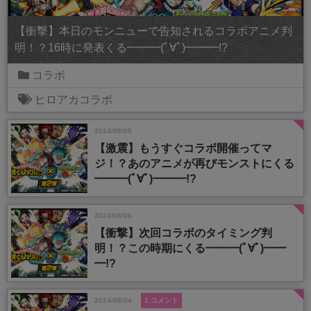
【衝撃】本日のモンニューで告知されるコラボアニメ判
明！？16時に発表くる━━━(ﾟ∀ﾟ)━━━!?
コラボ
ヒロアカコラボ
2024/08/06
【激震】もうすぐコラボ開催ってマ
ジ！？あのアニメが再びモンストにくる
━━━(ﾟ∀ﾟ)━━━!?
2024/08/06
【衝撃】次回コラボのタイミング判
明！？この時期にくる━━━(ﾟ∀ﾟ)━━
━!?
2024/08/04
1 コメント