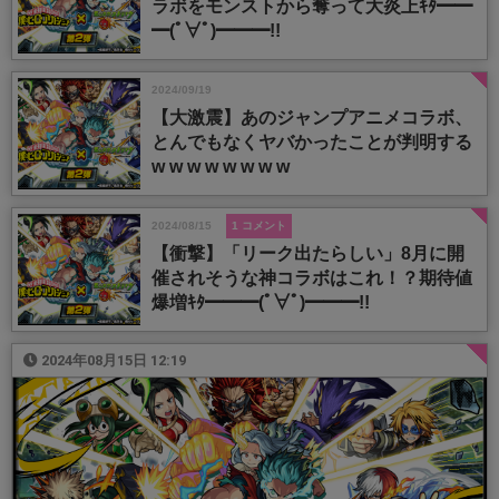
ラボをモンストから奪って大炎上ｷﾀ━━
━(ﾟ∀ﾟ)━━━!!
2024/09/19
【大激震】あのジャンプアニメコラボ、
とんでもなくヤバかったことが判明する
w w w w w w w w
2024/08/15
1 コメント
【衝撃】「リーク出たらしい」8月に開
催されそうな神コラボはこれ！？期待値
爆増ｷﾀ━━━(ﾟ∀ﾟ)━━━!!
2024年08月15日 12:19