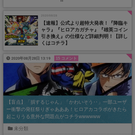
2020/08/28
【速報】公式より超特大発表！『降臨キ
ャラ』『ヒロアカガチャ』『雄英コイン
引き換え』の仕様など詳細判明！【詳し
くはコチラ】
2020年08月28日 13:19
15 コメント
【盲点】「損するじゃん」「かわいそう‥」一部ユーザ
ー衝撃の発狂祭りぎゃあああ！ヒロアカコラボがきたら
起こりうる意外な問題点がコチラwwwwww
未分類