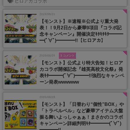
ヒロアカコラボ
2020/08/31
【モンスト】※速報※公式より重大発
表！！9月2日から豪華9項目『コラボ記
念キャンペーン』開催決定ｷﾀｷﾀｷﾀ━━━
━(ﾟ∀ﾟ)━━━━!!【ヒロアカ】
2020/08/29
3 コメント
【モンスト】公式より特大告知！ヒロア
カコラボ開催記念『雄英高校文化祭』発
表ｷﾀ━━━(ﾟ∀ﾟ)━━━!!強烈なキャンペ
ーン発表wwwwww
2020/08/28
【モンスト】「日替わり“個性”BOX」や
「トラベルベル」など豪華アイテム大盤
振る舞いよっしゃぁぁ！まさかのコラボ
キャンペーン詳細判明ｷﾀ━━━━(ﾟ∀ﾟ)
━━━━!!