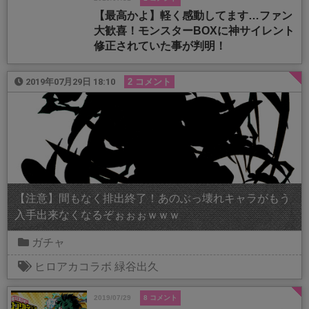
【最高かよ】軽く感動してます…ファン
大歓喜！モンスターBOXに神サイレント
修正されていた事が判明！
2019年07月29日 18:10
2 コメント
【注意】間もなく排出終了！あのぶっ壊れキャラがもう
入手出来なくなるぞぉぉぉｗｗｗ
ガチャ
ヒロアカコラボ
緑谷出久
2019/07/29
8 コメント