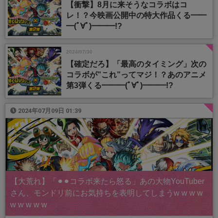
【衝撃】8月に来そうなコラボはコ
レ！？今映画公開中の特大作品くる━━
━(ﾟ∀ﾟ)━━━!?
2024/07/30
【確定だろ】「最高のタイミング」次の
コラボが”これ”ってマジ！？あのアニメ
第3弾くる━━━(ﾟ∀ﾟ)━━━!?
2024年07月09日 01:39
【大荒れ】「⚫︎⚫︎コラボ来たら怒る」あの大物YouTuber
さん、モンドリ前にお気持ちを表明してしまうw w w w
w w w w w