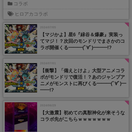
コラボ
ヒロアカコラボ
2024/07/05
【マジかよ】星6『緑谷＆爆豪』実装っ
てマジ！？次回のモンドリでまさかのコ
ラボ開催くる━━━(ﾟ∀ﾟ)━━━!?
2024/07/01
【衝撃】「備えとけよ」大型アニメコラ
ボがモンドリで復活！？あのジャンプア
ニメがモンストに再びくる━━━(ﾟ∀ﾟ)━
━━!?
2024/06/29
【大激震】初めての真獣神化が来そうな
コラボ先がこちらｗｗｗｗｗｗｗ