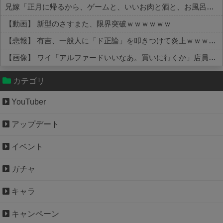
兄嫁「正月に帰るから、ゲームと、いいお肉と酒と、お風呂グッズの準備しとけよ」寝起きの私「知るかボケ」兄嫁「キィィィィー！！！！」私「あ…」
【動画】 新型のさすまた、限界突破ｗｗｗｗｗｗ
【悲報】 有吉、一般人に「ド正論」を叩きつけて炎上ｗｗｗｗｗｗｗｗ
【画像】 ワイ「アルファードいいなあ。買いに行くか」店員「ほいっ見積もりな！」ワイ「金額おかしくね？」←お前らもそう思うよな？？？？？
Powered by livedoor 相互RSS
カテゴリ
YouTuber
アップデート
イベント
ガチャ
キャラ
キャンペーン