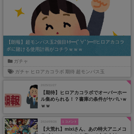
【朗報】超モンパス玉2個目ｷﾀ━(ﾟ∀ﾟ)━!!ヒロアカコラ
ボに賭ける使用計画がコチラｗｗｗ
ガチャ
ガチャ
ヒロアカコラボ
期待
超モンパス玉
2025/11/27
【期待】ヒロアカコラボでオーバーホー
ル集められる！？書庫の条件がヤバいｗ
ｗｗ
2024/09/26
1 コメント
【大荒れ】mixiさん、あの特大アニメコ