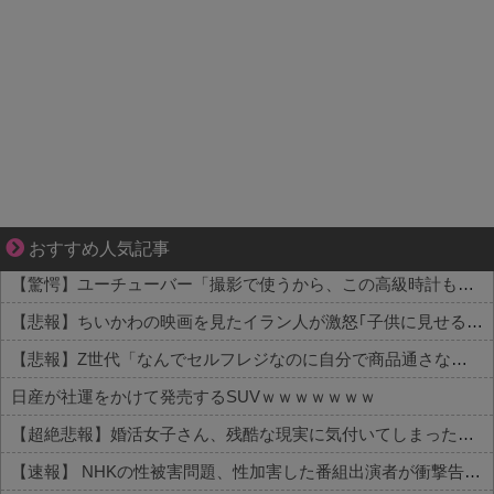
ゾッとして、ほろりとする奇妙な物語。
おすすめ人気記事
【驚愕】ユーチューバー「撮影で使うから、この高級時計も車もぜ～んぶ経費でタダ！ｗ」←まさかコレ本気にしてる奴なんておらんよな？よな？w w w w w w w w w w w
【悲報】ちいかわの映画を見たイラン人が激怒｢子供に見せる内容じゃない｡悪影響は計り知れない｣←これw w w w w w w w w
【悲報】Z世代「なんでセルフレジなのに自分で商品通さないといけないんだ」
日産が社運をかけて発売するSUVｗｗｗｗｗｗｗ
【超絶悲報】婚活女子さん、残酷な現実に気付いてしまった結果…
【速報】 NHKの性被害問題、性加害した番組出演者が衝撃告白！