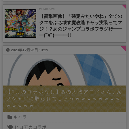
2024/06/29
【衝撃画像】「確定みたいやね」全ての
クエをぶち壊す魔改造キャラ実装ってマ
ジ！？あのジャンプコラボフラグｷﾀ━━
━(ﾟ∀ﾟ)━━━!!
2023年12月25日 13:29
【 1 月 の コ ラ ボ な し 】あ の 大 物 ア ニ メ さ ん 、某
ソ シ ャ ゲ に 取 ら れ て し ま う ｗ ｗ ｗ ｗ ｗ ｗ ｗ ｗ
ｗ ｗ ｗ ｗ ｗ
キャラ
ヒロアカコラボ