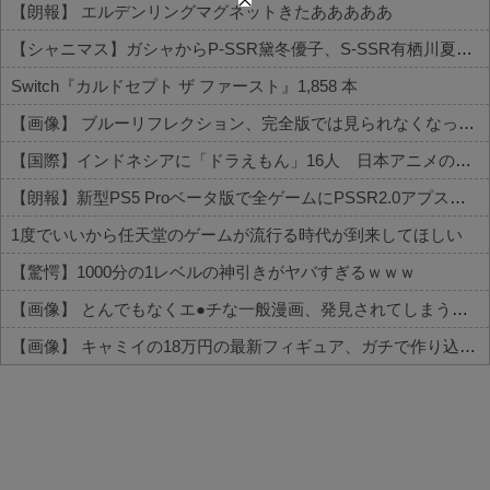
【朗報】 エルデンリングマグネットきたあああああ
【シャニマス】ガシャからP-SSR黛冬優子、S-SSR有栖川夏葉が登場！イベントS-SR福丸小糸！
Switch『カルドセプト ザ ファースト』1,858 本
【画像】 ブルーリフレクション、完全版では見られなくなったエ●チな下着姿
【国際】インドネシアに「ドラえもん」16人 日本アニメの影響浸透
【朗報】新型PS5 Proベータ版で全ゲームにPSSR2.0アプスケをデフォルト適用
1度でいいから任天堂のゲームが流行る時代が到来してほしい
【驚愕】1000分の1レベルの神引きがヤバすぎるｗｗｗ
【画像】 とんでもなくエ●チな一般漫画、発見されてしまう【セッ○ス描写あり】
【画像】 キャミイの18万円の最新フィギュア、ガチで作り込みがエグすぎる
Powered by livedoor 相互RSS