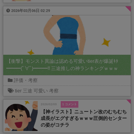
2026年03月06日 02:29
【衝撃】モンスト異論は認める可愛いtier表が爆誕ｷﾀ
━━━(ﾟ∀ﾟ)━━━!! 三途推しの神ランキングｗｗｗ
評価・考察
tier
三途
可愛い
考察
2026/02/09
1 コメント
【神イラスト】ニュートン改のむちむち
成長がエグすぎるｗｗｗ圧倒的センター
の姿がコチラ