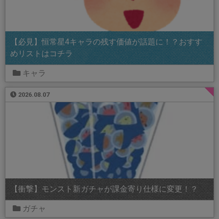
【必見】恒常星4キャラの残す価値が話題に！？おすす
めリストはコチラ
キャラ
2026.08.07
【衝撃】モンスト新ガチャが課金寄り仕様に変更！？
ガチャ