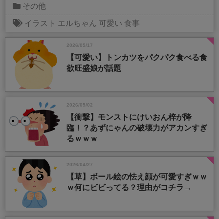
その他
イラスト
エルちゃん
可愛い
食事
2026/05/17
【可愛い】トンカツをパクパク食べる食
欲旺盛娘が話題
2026/05/02
【衝撃】モンストにけいおん梓が降
臨！？あずにゃんの破壊力がアカンすぎ
るｗｗｗ
2026/04/27
【草】ボール絵の怯え顔が可愛すぎｗｗ
ｗ何にビビってる？理由がコチラ→