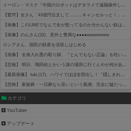
イーロン・マスク「中国のロボットはデタラメで遠隔操作してるだけ」
【驚愕】女さん「43億円注文して………キャンセルっと！」←こいつの目的って一体なんなの？？？？？？？
【画像】このLINEでなんで女が怒ってるのか分かんない奴はモテない奴確定らしい←お前らは勿論わかるよな？？？？？？？
【画像】のんさん(32)、意外と豊満な●●●●wwwwwww
ロシアさん、国民の財産を没収しはじめる
【画像】 全身入れ墨の彫り師、『とんでもない正論』を吐いて30万再生されてしまうｗｗｗｗｗｗｗ
【悲報】 明日、飛田給とかいう謎の場所に行くんやが何があるんや????・・・・・・・・・
【最新画像】 tuki.(17)、ハワイでほぼ全部出し！「隠しきれない美貌」とSNSざわつく
【恐怖】 家族葬・一日葬なら安いという風潮、完全に嘘だった・・・・
Powered by livedoor 相互RSS
カテゴリ
YouTuber
アップデート