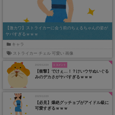
【激カワ】ストライカーに会う前のちぇるちゃんの姿が
ヤバすぎるｗｗｗ
キャラ
ストライカー
チェル
可愛い
画像
2025/12/20
1 コメント
【衝撃】でけぇ…！？けいウサぬいぐる
みのデカさがヤバすぎるｗｗｗ
2025/12/20
【必見】爆絶グッチョブがアイドル級に
可愛すぎるｗｗｗ