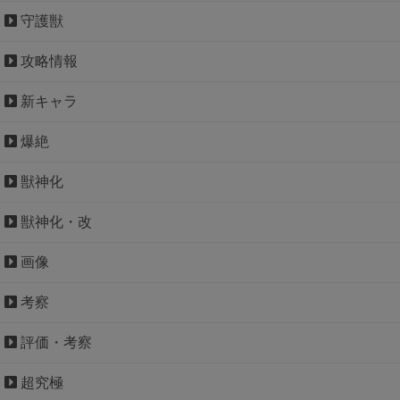
守護獣
攻略情報
新キャラ
爆絶
獣神化
獣神化・改
画像
考察
評価・考察
超究極