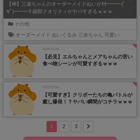
【神】三途ちゃんのオーダーメイドぬいがｷﾀ━━━(ﾟ
∀ﾟ)━━━!! 細部クオリティがヤバすぎるｗｗｗ
その他
オーダーメイド
ぬいぐるみ
三途ちゃん
可愛い
2025/11/25
【必見】エルちゃんとメアちゃんの苦い
食べ物シーンが可愛すぎるｗｗｗ
2025/11/24
【可愛すぎ】クリボーたちの亀バトルが
癒し爆発！？ヤバい瞬間がコチラｗｗｗ
1
2
3