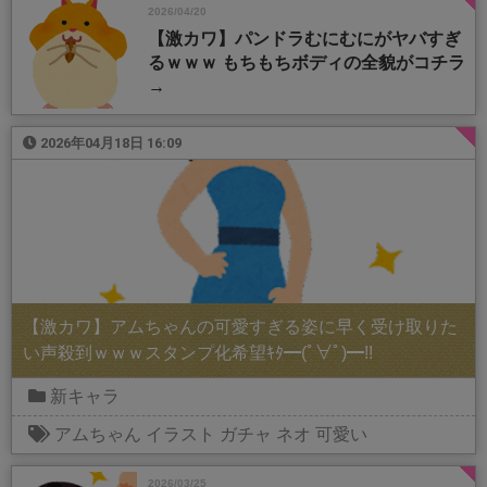
2026/04/20
【激カワ】パンドラむにむにがヤバすぎ
るｗｗｗ もちもちボディの全貌がコチラ
→
2026年04月18日 16:09
【激カワ】アムちゃんの可愛すぎる姿に早く受け取りた
い声殺到ｗｗｗスタンプ化希望ｷﾀ━(ﾟ∀ﾟ)━!!
新キャラ
アムちゃん
イラスト
ガチャ
ネオ
可愛い
2026/03/25