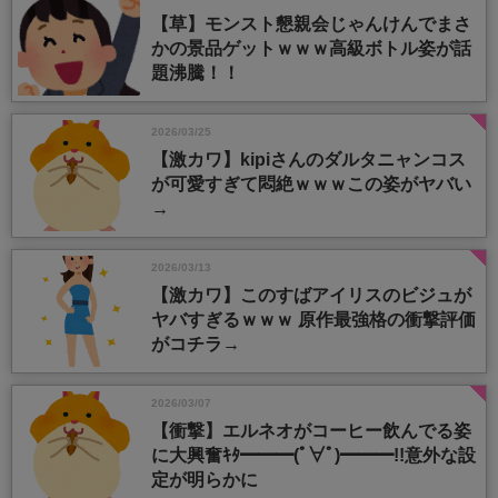
【草】モンスト懇親会じゃんけんでまさ
かの景品ゲットｗｗｗ高級ボトル姿が話
題沸騰！！
2026/03/25
【激カワ】kipiさんのダルタニャンコス
が可愛すぎて悶絶ｗｗｗこの姿がヤバい
→
2026/03/13
【激カワ】このすばアイリスのビジュが
ヤバすぎるｗｗｗ 原作最強格の衝撃評価
がコチラ→
2026/03/07
【衝撃】エルネオがコーヒー飲んでる姿
に大興奮ｷﾀ━━━(ﾟ∀ﾟ)━━━!!意外な設
定が明らかに