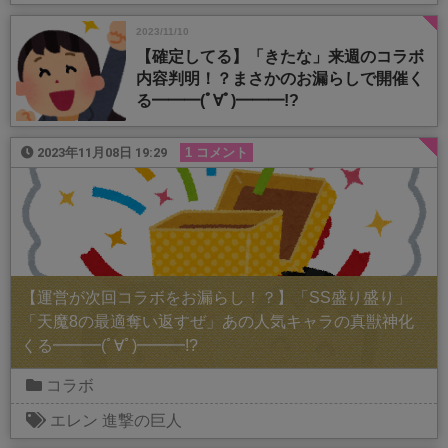
2023/11/10
【確定してる】「きたな」来週のコラボ
内容判明！？まさかのお漏らしで開催く
る━━━(ﾟ∀ﾟ)━━━!?
2023年11月08日 19:29
1 コメント
【運営が次回コラボをお漏らし！？】「SS盛り盛り」
「天魔8の最適奪い返すぜ」あの人気キャラの真獣神化
くる━━━(ﾟ∀ﾟ)━━━!?
コラボ
エレン
進撃の巨人