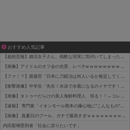
ゾッとして、ほろりとする奇妙な物語。
おすすめ人気記事
【超絶悲報】婚活女子さん、残酷な現実に気付いてしまった結果…
【画像】アイドルのオフ会の光景、レベチw w w w w w w w w w w
【ファ！？】面接官「日本に刀鍛冶は何人いるか推定してください」 俺「188人です」 面接官「どういう風に考えましたか？」 俺「知ってました」→この後『こう』なったんだがマジで納得いかない！！！！！
【衝撃画像】中学生「先生！水泳で水着になるのイヤです！」先生「分かった」→結果まさかの『こう』なってしまうw w w w w w w
【画像】タトゥーだらけの美人海鮮料理人、現る！！←コレはセクシー過ぎてワイらにブッ刺さりまくりw w w w w w w w w
【速報】 専門家「イオンモール熊本の爆心地に”こんなもの”があったんだけど…」
【画像】 真夏日のプール、ガチで最高すぎｗｗｗｗｗｗｗｗｗｗ
内田梨瑚受刑者「社会に戻りたいです」