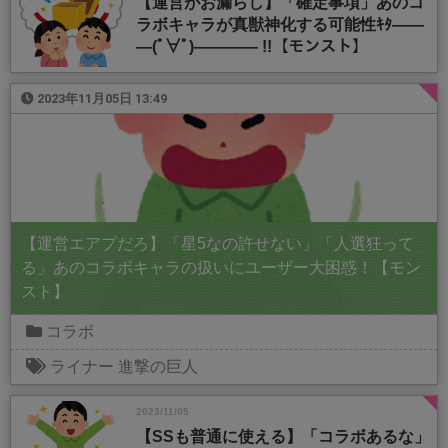
【運営がお漏らし】「確定事項」あのコ
ラボキャラが真獣神化する可能性ｷﾀ――
―(ﾟ∀ﾟ)―――― !!【モンスト】
2023年11月05日 13:49
【運営エアプだろ】「星5なの許せない」「人選狂って
る」あのコラボキャラの扱いにユーザー大困惑！【モン
スト】
コラボ
ライナー
進撃の巨人
2023/11/05
【SSも普通に使える】「コラボあるな」