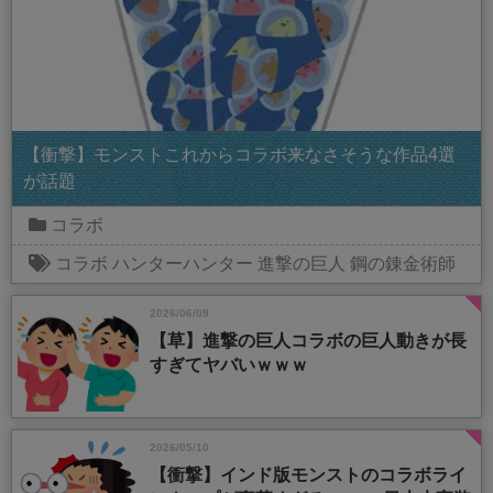
【衝撃】モンストこれからコラボ来なさそうな作品4選
が話題
コラボ
コラボ
ハンターハンター
進撃の巨人
鋼の錬金術師
2026/06/09
【草】進撃の巨人コラボの巨人動きが長
すぎてヤバいｗｗｗ
2026/05/10
【衝撃】インド版モンストのコラボライ