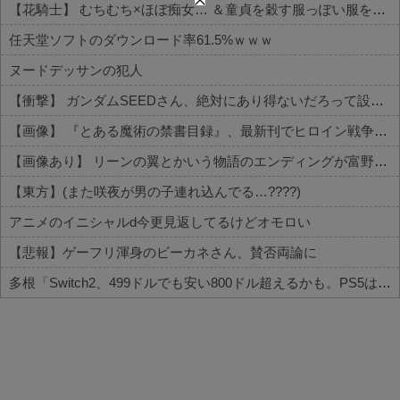
【花騎士】 むちむち×ほぼ痴女… ＆童貞を穀す服っぽい服をきたホウオウボクへの反応！！！
任天堂ソフトのダウンロード率61.5%ｗｗｗ
ヌードデッサンの犯人
【衝撃】 ガンダムSEEDさん、絶対にあり得ないだろって設定がこちらｗｗｗ
【画像】 『とある魔術の禁書目録』、最新刊でヒロイン戦争決着ｗｗｗｗｗ
【画像あり】 リーンの翼とかいう物語のエンディングが富野作品の中でも屈指の美しさを誇る作品
【東方】(また咲夜が男の子連れ込んでる…????)
アニメのイニシャルd今更見返してるけどオモロい
【悲報】ゲーフリ渾身のビーカネさん、賛否両論に
多根「Switch2、499ドルでも安い800ドル超えるかも。PS5は直近での値上げ可能性低い」
Powered by livedoor 相互RSS