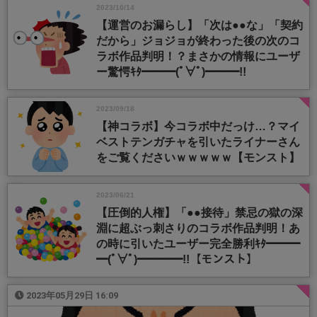
2023/10/14
【運営のお漏らし】「次は●●な」「契約
だから」ジョジョが終わった後の次のコ
ラボ作品判明！？まさかの情報にユーザ
ー驚愕ｷﾀ━━━(ﾟ∀ﾟ)━━━!!
2023/09/18
【神コラボ】今コラボ中だっけ…？マイ
ベストテンガチャを引いたライナーさん
をご覧くださいｗｗｗｗｗ【モンスト】
2023/06/21
【圧倒的人権】「●●接待」禁忌の獄の深
淵に超ぶっ刺さりのコラボ作品判明！あ
の時に引いたユーザー完全勝利ｷﾀ━━━
━(ﾟ∀ﾟ)━━━━!!【モンスト】
2023年05月29日 16:09