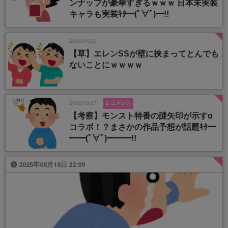
ンナップが豪華すぎるｗｗｗ 日本未実装
キャラも実装ｷﾀ━(ﾟ∀ﾟ)━!!
2026/04/22
【草】エレンSSが壁に挟まってとんでも
ないことにｗｗｗｗ
2026/03/27
1 コメント
【考察】モンスト特番の謎矢印が示すα
コラボ！？まさかの作品予想が話題ｷﾀ━
━━(ﾟ∀ﾟ)━━━!!
2025年08月18日 22:09