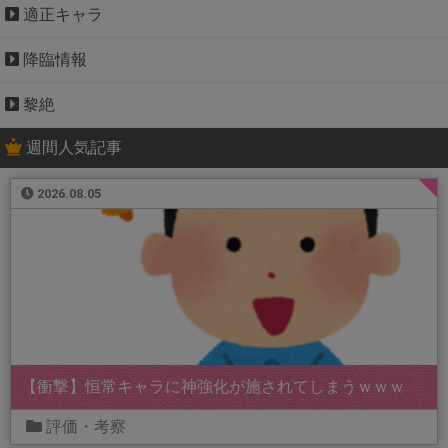
適正キャラ
降臨情報
黎絶
週間人気記事
2026.08.05
【衝撃】恒常キャラに神強化が施されてしまうｗｗｗ
評価・考察