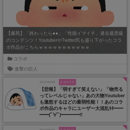
【爆死】「終わったら●●」「性能イマイチ」過去最悪級
のコンテンツ！YoutuberやTwitter民も盛り下がったコラ
ボ作品がこちらｗｗｗｗｗｗｗｗｗｗｗ
コラボ
進撃の巨人
2023/05/09
3 コメント
【悲報】「弱すぎて笑えない」「物売る
ってレベルじゃない」あの大物Youtuber
も激怒するほどの最弱性能！！あのコラ
ボ作品のキャラにユーザー大混乱ｷﾀ━━
━━(ﾟ∀ﾟ)━━━━!!
2023/05/01
1 コメント