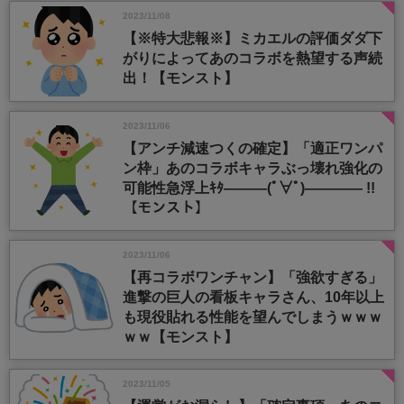
2023/11/08
【※特大悲報※】ミカエルの評価ダダ下
がりによってあのコラボを熱望する声続
出！【モンスト】
2023/11/06
【アンチ減速つくの確定】「適正ワンパ
ン枠」あのコラボキャラぶっ壊れ強化の
可能性急浮上ｷﾀ―――(ﾟ∀ﾟ)―――― !!
【モンスト】
2023/11/06
【再コラボワンチャン】「強欲すぎる」
進撃の巨人の看板キャラさん、10年以上
も現役貼れる性能を望んでしまうｗｗｗ
ｗｗ【モンスト】
2023/11/05