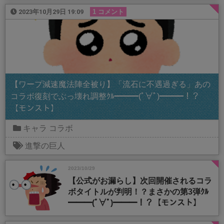
2023年10月29日 19:09
1 コメント
【ワープ減速魔法陣全被り】「流石に不遇過ぎる」あの
コラボ復刻でぶっ壊れ調整ｸﾙ━━━(ﾟ∀ﾟ)━━━！？
【モンスト】
キャラ
コラボ
進撃の巨人
2023/10/29
【公式がお漏らし】次回開催されるコラ
ボタイトルが判明！？まさかの第3弾ｸﾙ
━━━(ﾟ∀ﾟ)━━━！？【モンスト】