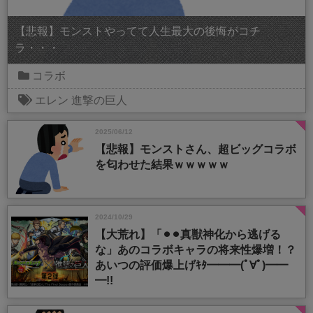
【悲報】モンストやってて人生最大の後悔がコチ
ラ・・・
コラボ
エレン
進撃の巨人
2025/06/12
【悲報】モンストさん、超ビッグコラボ
を匂わせた結果ｗｗｗｗｗ
2024/10/29
【大荒れ】「⚫︎⚫︎真獣神化から逃げる
な」あのコラボキャラの将来性爆増！？
あいつの評価爆上げｷﾀ━━━(ﾟ∀ﾟ)━━
━!!