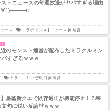
ンストニュースの毎週放送がヤバすぎる理由
ﾟ∀ﾟ)━━━!!
ニュース
コラボ
モンストニュース
神
運営
ント
最近のモンスト運営が配布したミラクルミン
ヤバすぎるｗｗｗ
察
ミラクルミン
悲報
評価
運営
論】星墓新クエで既存適正が機能停止！？壊
文句に鋭い反論ｷﾀｗｗｗ