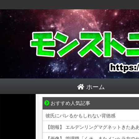
ホーム
おすすめ人気記事
ぜんぶ私が中心、そう思った瞬間から歪み出
彼氏にバレるかもしれない背徳感
【朗報】 エルデンリングマグネットきたあ
【画像】 管理職「くそ、またメンヘラ女の