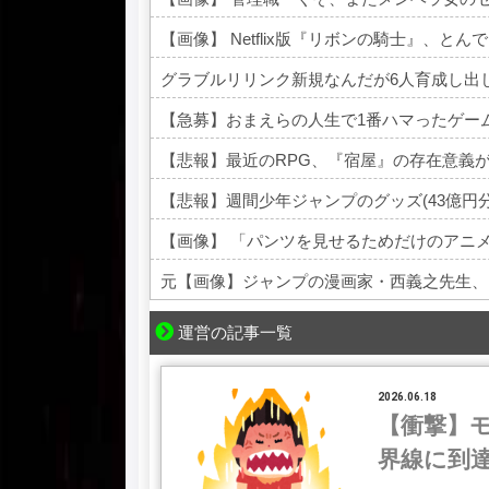
【画像】 Netflix版『リボンの騎士』、と
グラブルリリンク新規なんだが6人育成し出
【急募】おまえらの人生で1番ハマったゲー
【悲報】最近のRPG、『宿屋』の存在意義
【悲報】週間少年ジャンプのグッズ(43億円
【画像】 「パンツを見せるためだけのアニ
元【画像】ジャンプの漫画家・西義之先生、
Powered by livedoor 相互RSS
運営の記事一覧
2026.06.18
【衝撃】
界線に到