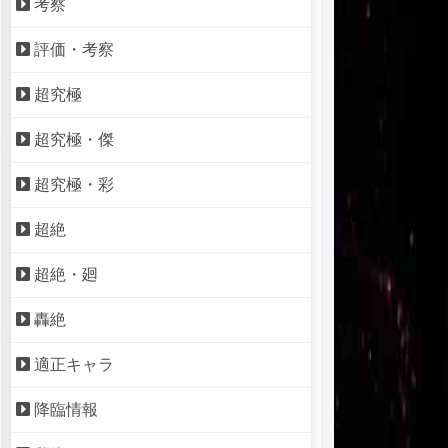
考察
評価・考察
超究極
超究極・傑
超究極・彩
超絶
超絶・廻
轟絶
適正キャラ
降臨情報