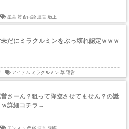
星墓
賛否両論
運営
適正
営未だにミラクルミンをぶっ壊れ認定ｗｗｗ
察
アイテム
ミラクルミン
草
運営
運営さーん？狙って降臨させてません？の謎
ｗｗ詳細コチラ→
モンスト
考察
運営
降臨