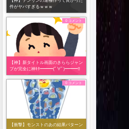
【神】テンリンの運極作って良かった
件がヤバすぎるｗｗｗ
0 コメント
【神】新タイトル画面のきららジャン
プが完全に神ｷﾀ━━━(ﾟ∀ﾟ)━━━!!
0 コメント
【衝撃】モンストのあの結果パターン