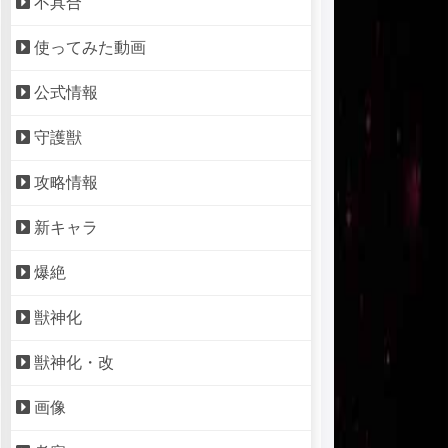
不具合
使ってみた動画
公式情報
守護獣
攻略情報
新キャラ
爆絶
獣神化
獣神化・改
画像