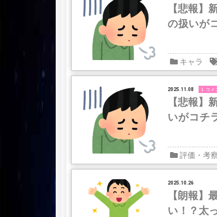
【悲報】
の扱いが
キャラ
2025.11.08
1 コメ
【悲報】
いがコチ
評価・考
2025.10.26
【朗報】
い！？太