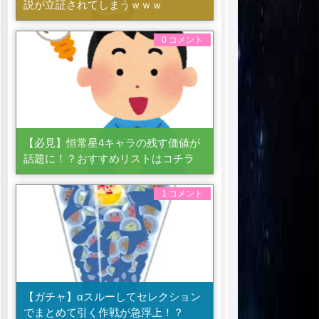
説が立証されてしまうｗｗｗ
0 コメント
【必見】恒常星4キャラの残す価値が
話題に！？おすすめリストはコチラ
1 コメント
【ガチャ】αスルーしてセレクション
でまとめて引く作戦が急浮上！？