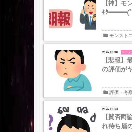
【神】モ
ｷﾀ━━━(
モンスト
2026.03.30
1 コメ
【悲報】
の評価が
評価・考
2026.03.23
【賛否両
れ待ち層の