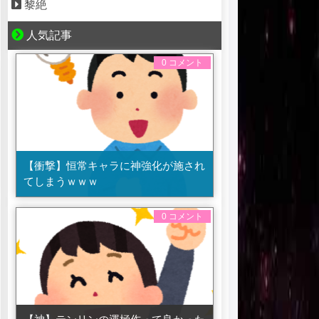
黎絶
人気記事
0 コメント
【衝撃】恒常キャラに神強化が施され
てしまうｗｗｗ
0 コメント