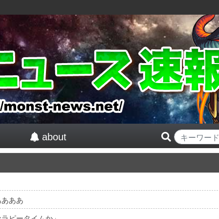
about
す
ああああ
セラピータイムか」