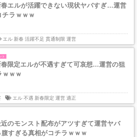
新春エルが活躍できない現状ヤバすぎ…運営
コチラｗｗｗ
エル
新春
活躍不足
貫通制限
運営
ント
新春限定エルが不遇すぎて可哀想…運営の狙
ラｗｗｗ
察
エル
不遇
新春限定
運営
適正
最近のモンスト配布がアツすぎて運営ヤバ
っ腹すぎる真相がコチラｗｗｗ