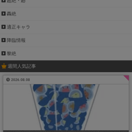
超絶・廻
轟絶
適正キャラ
降臨情報
黎絶
週間人気記事
2026.08.08