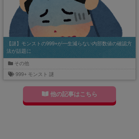
【謎】モンストの999+が一生減らない内部数値の確認方
法が話題に
その他
999+
モンスト
謎
他の記事はこちら