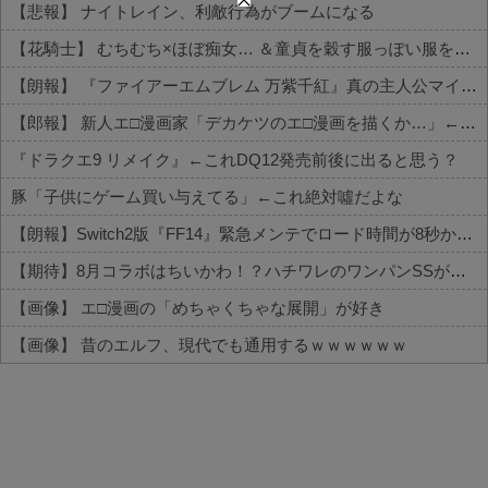
【悲報】 ナイトレイン、利敵行為がブームになる
【花騎士】 むちむち×ほぼ痴女… ＆童貞を穀す服っぽい服をきたホウオウボクへの反応！！！
【朗報】 『ファイアーエムブレム 万紫千紅』真の主人公マイユニはキャラメイクが可能
【郎報】 新人エ□漫画家「デカケツのエ□漫画を描くか…」←1000万円稼いでしまう
『ドラクエ9 リメイク』←これDQ12発売前後に出ると思う？
豚「子供にゲーム買い与えてる」←これ絶対噓だよな
【朗報】Switch2版『FF14』緊急メンテでロード時間が8秒から6秒に 信者いわく爆速で技術力すごい
【期待】8月コラボはちいかわ！？ハチワレのワンパンSSが想像されてしまう
【画像】 エ□漫画の「めちゃくちゃな展開」が好き
【画像】 昔のエルフ、現代でも通用するｗｗｗｗｗｗ
Powered by livedoor 相互RSS