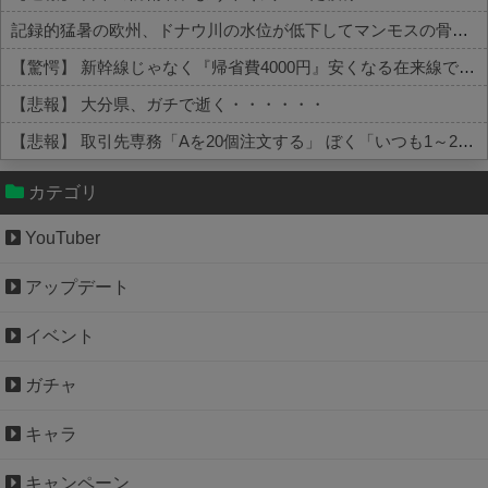
記録的猛暑の欧州、ドナウ川の水位が低下してマンモスの骨や沈没したドイツ軍の戦艦が出現
【驚愕】 新幹線じゃなく『帰省費4000円』安くなる在来線で帰省した結果ｗｗｗｗｗ
【悲報】 大分県、ガチで逝く・・・・・・
【悲報】 取引先専務「Aを20個注文する」 ぼく「いつも1～2個しか使わないけど本当に20であってる？」 取専「あってる」→結果『こう』なったんだが...
Powered by livedoor 相互RSS
カテゴリ
YouTuber
アップデート
イベント
ガチャ
キャラ
キャンペーン