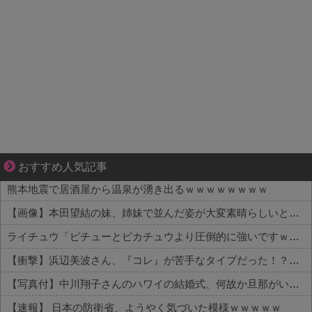
ぜんぶ私が中心、そう思われたくないのに
おすすめ人気記事
熊本地震で居酒屋から温泉が湧き出るｗｗｗｗｗｗｗｗ
【画像】本田望結の妹、姉妹で並んだ姿が大変素晴らしいと話題にw w w w w w w
ライチュウ「ピチューとピカチュウより圧倒的に強いですｗｗｗｗ」←こいつが不人気な理由
【衝撃】浜辺美波さん、『コレ』が苦手なタイプだった！？←お世話してあげたい弱男が大量沸きしてしまうw w w w w w w w w
【写真付】中川翔子さんのハワイの結婚式、何故か旦那がいない
【速報】 日本の防衛省、ようやく気づいた模様ｗｗｗｗｗ