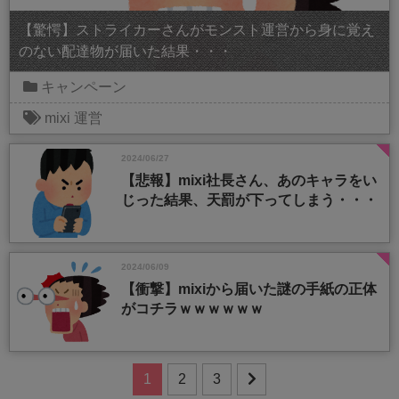
【驚愕】ストライカーさんがモンスト運営から身に覚え
のない配達物が届いた結果・・・
キャンペーン
mixi
運営
2024/06/27
【悲報】mixi社長さん、あのキャラをい
じった結果、天罰が下ってしまう・・・
2024/06/09
【衝撃】mixiから届いた謎の手紙の正体
がコチラｗｗｗｗｗｗ
1
2
3