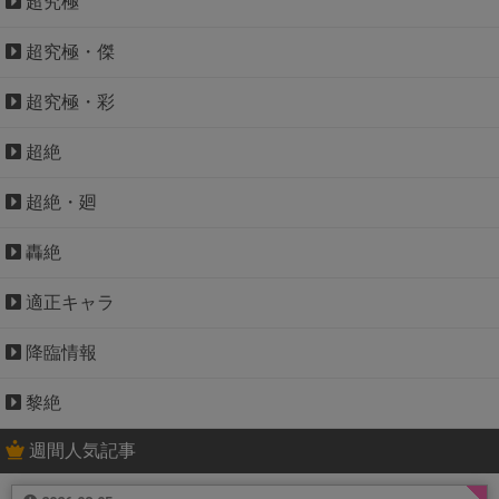
超究極
超究極・傑
超究極・彩
超絶
超絶・廻
轟絶
適正キャラ
降臨情報
黎絶
週間人気記事