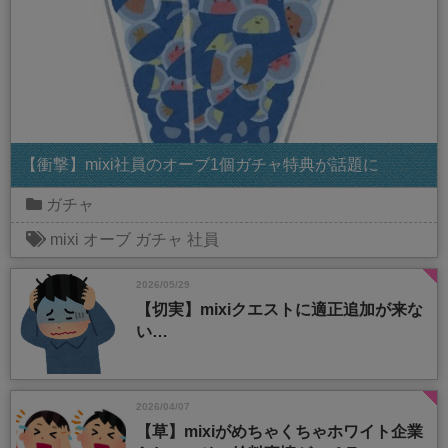
【衝撃】mixi社員のオーブ1個ガチャ特典が話題に
ガチャ
mixi
オーブ
ガチャ
社員
2026/05/29
【切実】mixiクエストに適正追加が来な
い…
2026/04/07
【草】mixiがめちゃくちゃホワイト企業