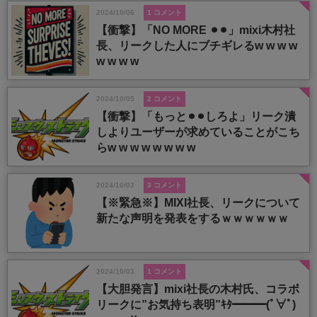
2024/10/06
1 コメント
【衝撃】「NO MORE ⚫︎⚫︎」mixi木村社
長、リークした人にブチギレるw w w w
w w w w
2024/10/05
2 コメント
【衝撃】「もっと⚫︎⚫︎しろよ」リーク潰
しよりユーザーが求めていることがこち
らw w w w w w w w
2024/10/03
3 コメント
【※緊急※】MIXI社長、リークについて
新たな声明を発表をするｗｗｗｗｗｗ
2024/10/03
1 コメント
【大胆発言】mixi社長の木村氏、コラボ
リークに”お気持ち表明”ｷﾀ━━━(ﾟ∀ﾟ)