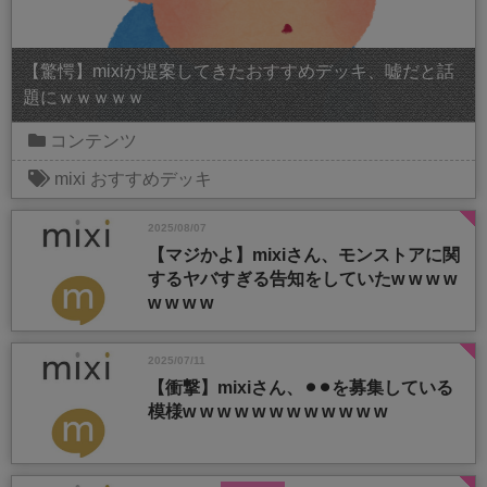
【驚愕】mixiが提案してきたおすすめデッキ、嘘だと話
題にｗｗｗｗｗ
コンテンツ
mixi
おすすめデッキ
2025/08/07
【マジかよ】mixiさん、モンストアに関
するヤバすぎる告知をしていたw w w w
w w w w
2025/07/11
【衝撃】mixiさん、⚫︎⚫︎を募集している
模様w w w w w w w w w w w w