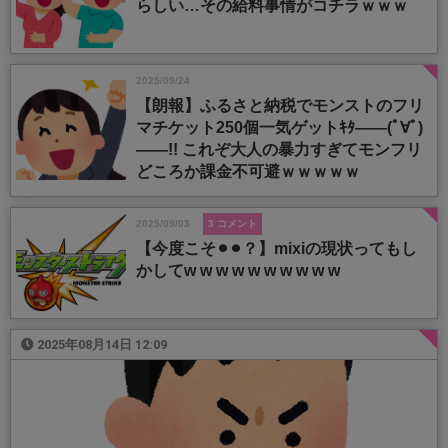
らしい…その給料事情がコチラｗｗｗ
2025/09/24
【朗報】ふるさと納税でモンストのフリ
マチケット250個一気ゲットｷﾀ――(ﾟ∀ﾟ)
――!! これぞ大人の暴力すぎてモンフリ
どころか課金不可避ｗｗｗｗｗ
2025/09/03
3 コメント
【今度こそ⚫︎⚫︎？】mixiの現状ってもし
かしてw w w w w w w w w w
2025年08月14日 12:09