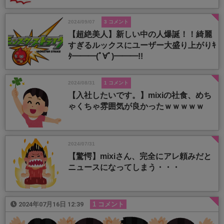
2024/09/07
3 コメント
【超絶美人】新しい中の人爆誕！！綺麗
すぎるルックスにユーザー大盛り上がりｷ
ﾀ━━━(ﾟ∀ﾟ)━━━!!
2024/08/31
1 コメント
【入社したいです。】mixiの社食、めち
ゃくちゃ雰囲気が良かったｗｗｗｗｗ
2024/07/31
【驚愕】mixiさん、完全にアレ頼みだと
ニュースになってしまう・・・
2024年07月16日 12:39
1 コメント