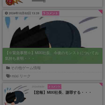
━━━!!
2024年10月02日 13:39
5 コメント
【※緊急事態※】MIXI社長、今後のモンストについてお
気持ち表明・・・
その他ゲーム情報
mixi
リーク
2024/09/30
2 コメント
【悲報】MIXI社長、謝罪する・・・