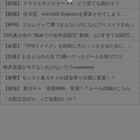
【朗報】 ドラクエモンスターズ4、どう見ても面白そう
【朗報】 任天堂、microSD Expressを普及させてしまう…
【BF6】 ゴルムドって糞つまんないのになんでリメイクされたの？
10代美少女の ”初めての女性器脱毛” 動画、エ□すぎて1000万再生される・・・
【命題】『FF6リメイク』を絶対に大ヒットさせるために、付け加えるべき要素
【急募】おまえらの人生で1番ハマったゲームを挙げてけ
桜木花道がモテないわけないだろwwwwww
【衝撃】モンスト新ガチャが課金寄り仕様に変更！？
【速報】 新ガチャ「彩獣神祭」登場！？ルール詳細がこちら
『太閤立志伝V』って知面白いの？
Powered by livedoor 相互RSS