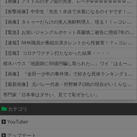
【画像】アイドルのオフ会の光景、レベチw w w w w w w w w w w
【衝撃画像】中学生「先生！水泳で水着になるのイヤです！」先生「分かった」→結果まさかの『こう』なってしまうw w w w w w w
【画像】タトゥーだらけの美人海鮮料理人、現る！！←コレはセクシー過ぎてワイらにブッ刺さりまくりw w w w w w w w w
【緊急】お笑いジャングルポケット斉藤慎二被告に懲役7年の求刑←これ…
【速報】NHK職員が番組出演タレントから性被害！？←コレマジならヤバくねーか？
【悲報】 コロナワクチン打たなかった結果・・・・
積水ハウス「地面師に55億円騙し取られた…」ワイ「はえーかわいそう…会社滅茶苦茶やろなぁ」→
【画像】 『金田一少年の事件簿』で好きな死体ランキング１位がこちら！
【最新画像】 元バレー代表・狩野舞子(38)の現在がいくらなんでも即ハボすぎる！
専門家「日本車はダサい、見てて恥ずかしい」
Powered by livedoor 相互RSS
カテゴリ
YouTuber
アップデート