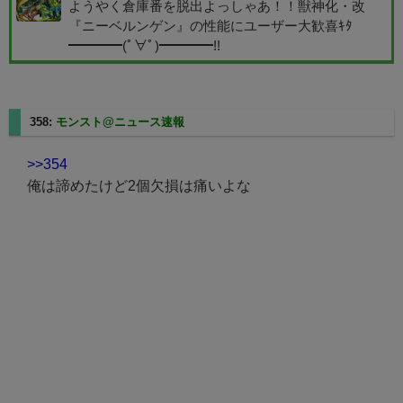
ようやく倉庫番を脱出よっしゃあ！！獣神化・改
『ニーベルンゲン』の性能にユーザー大歓喜ｷﾀ
━━━━(ﾟ∀ﾟ)━━━━!!
358:
モンスト@ニュース速報
2023/08/20(日) 20:31:59.77
>>354
俺は諦めたけど2個欠損は痛いよな