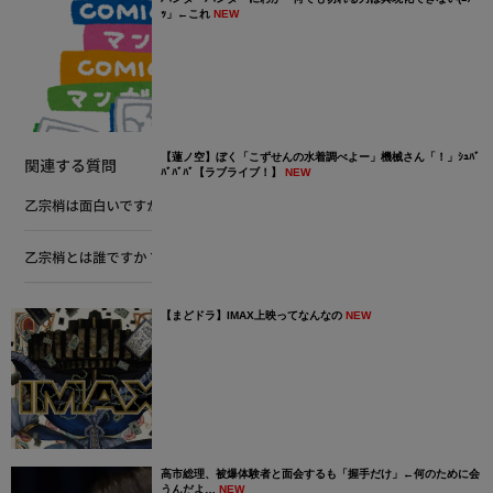
ｯ」←これ
NEW
【蓮ノ空】ぼく「こずせんの水着調べよー」機械さん「！」ｼｭﾊﾞ
ﾊﾞﾊﾞﾊﾞ【ラブライブ！】
NEW
【まどドラ】IMAX上映ってなんなの
NEW
高市総理、被爆体験者と面会するも「握手だけ」←何のために会
うんだよ…
NEW