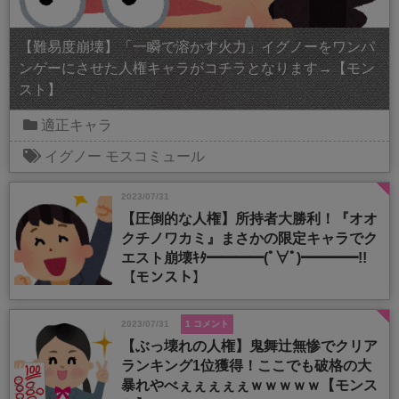
【難易度崩壊】「一瞬で溶かす火力」イグノーをワンパ
ンゲーにさせた人権キャラがコチラとなります→【モン
スト】
適正キャラ
イグノー
モスコミュール
2023/07/31
【圧倒的な人権】所持者大勝利！『オオ
クチノワカミ』まさかの限定キャラでク
エスト崩壊ｷﾀ━━━━(ﾟ∀ﾟ)━━━━!!
【モンスト】
2023/07/31
1 コメント
【ぶっ壊れの人権】鬼舞辻無惨でクリア
ランキング1位獲得！ここでも破格の大
暴れやべぇぇぇぇぇｗｗｗｗｗ【モンス