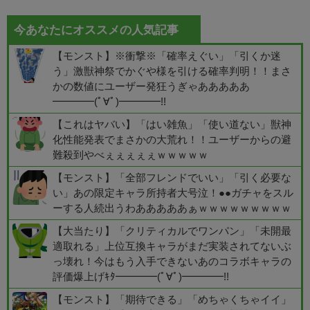
今あなたにオススメの人気記事
【モンスト】※衝撃※「確率えぐい」「引くか迷
う」激獣神祭でかぐや様を引ける確率判明！！まさ
かの数値にユーザー発狂うぎゃあああああ
━━━━(ﾟ∀ﾟ)━━━━!!
【これはヤバい】「はい雑魚」「使い道ない」獣神
化性能発表でまさかの大荒れ！！ユーザーからの避
難殺到やべぇぇぇぇぇｗｗｗｗｗ
【モンスト】「全部フレンドでいい」「引く必要な
い」あの限定キャラ所持者大号泣！●●ガチャをスル
ーする人続出うわあああああぁｗｗｗｗｗｗｗｗｗ
【大当たり】「クリティカルでワンパン」「未開最
適取れる」上位互換キャラがまだ実装されてないぶ
っ壊れ！今はもう入手できないあのコラボキャラの
評価爆上げｷﾀ━━━━(ﾟ∀ﾟ)━━━━!!
【モンスト】「期待できる」「めちゃくちゃイイ」