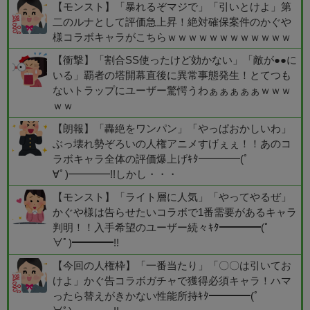
【モンスト】「暴れるぞマジで」「引いとけよ」第
二のルナとして評価急上昇！絶対確保案件のかぐや
様コラボキャラがこちらｗｗｗｗｗｗｗｗｗｗｗｗ
【衝撃】「割合SS使ったけど効かない」「敵が●●に
いる」覇者の塔開幕直後に異常事態発生！とてつも
ないトラップにユーザー驚愕うわぁぁぁぁぁｗｗｗ
ｗｗ
【朗報】「轟絶をワンパン」「やっぱおかしいわ」
ぶっ壊れ勢ぞろいの人権アニメすげぇぇ！！あのコ
ラボキャラ全体の評価爆上げｷﾀ━━━━(ﾟ
∀ﾟ)━━━━!!しかし・・・
【モンスト】「ライト層に人気」「やってやるぜ」
かぐや様は告らせたいコラボで1番需要があるキャラ
判明！！入手希望のユーザー続々ｷﾀ━━━━(ﾟ
∀ﾟ)━━━━!!
【今回の人権枠】「一番当たり」「〇〇は引いてお
けよ」かぐ告コラボガチャで獲得必須キャラ！ハマ
ったら替えがきかない性能所持ｷﾀ━━━━(ﾟ