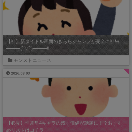
【神】新タイトル画面のきららジャンプが完全に神ｷﾀ
━━━(ﾟ∀ﾟ)━━━!!
モンストニュース
2026.08.03
【必見】恒常星4キャラの残す価値が話題に！？おすす
めリストはコチラ