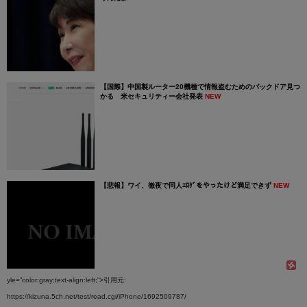
【国際】中国製ルーター20機種で情報盗むためのバックドア見つ
かる 米セキュリティー会社発表
NEW
【悲報】ワイ、徹夜で同人ｴﾛｹﾞをやったけど満足できず
NEW
yle=”color:gray;text-align:left;”>引用元:
https://kizuna.5ch.net/test/read.cgi/iPhone/1692509787/