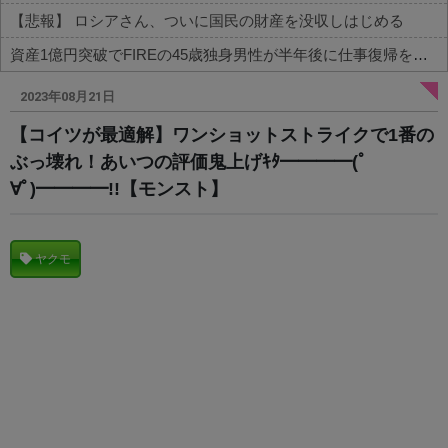
【悲報】 ロシアさん、ついに国民の財産を没収しはじめる
資産1億円突破でFIREの45歳独身男性が半年後に仕事復帰を決意した「1通の通知」
Powered by livedoor 相互RSS
2023年08月21日
【コイツが最適解】ワンショットストライクで1番の
ぶっ壊れ！あいつの評価鬼上げｷﾀ━━━━(ﾟ
∀ﾟ)━━━━!!【モンスト】
ヤクモ