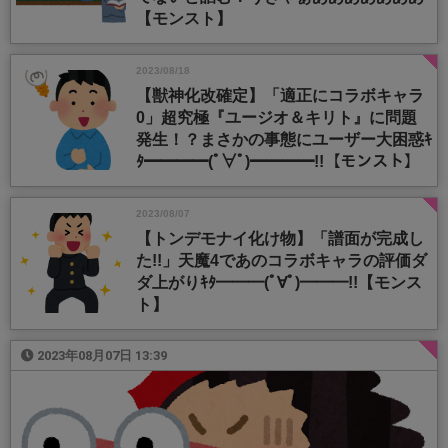
【モンスト】
2023/08/18
【獣神化改確定】「適正にコラボキャラ
0」超究極『ユージオ＆キリト』に問題
発生！？まさかの事態にユーザー大困惑ｷ
ﾀ━━━━(ﾟ∀ﾟ)━━━━!!【モンスト】
2023/08/07
【トンデモナイ化け物】「譜面が完成し
た!!」天魔4であのコラボキャラの評価ダ
ダ上がりｷﾀ━━━(ﾟ∀ﾟ)━━━!!【モンス
ト】
2023年08月07日 13:39