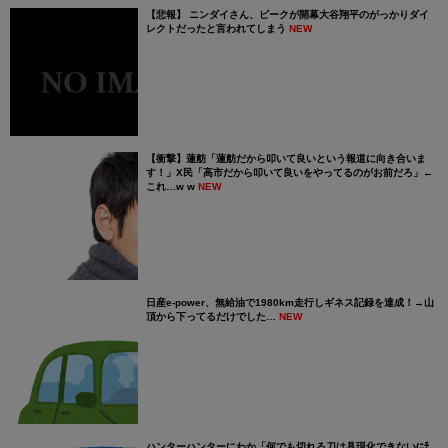
【悲報】 ニンダイさん、ピークが開幕大谷翔平のがっかりダイ
レクトだったと言われてしまう
NEW
【衝撃】蓮舫「蓮舫だから叩いて良いという報道に向き合いま
す！」X民「高市だから叩いて良いをやってるのがお前だろ」←
これ…w w
NEW
日産e-power、無給油で1980km走行しギネス記録を達成！→山
頂から下ってるだけでした…
NEW
ハンターハンターにわか「何でも切れる刀は具現化できない(ﾆﾁ