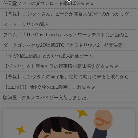
任天堂ソフトのダウンロード率61.5%ｗｗｗ
【悲報】 ニンダイさん、ピークが開幕大谷翔平のがっかりダイレクトだったと言われてしまう
ヌードデッサンの犯人
フロム「『The Duskbloods』ネットワークテストに沢山のご応募をいただき誠にありがとうございました｡」
ダークゴシックな2D弾幕STG『カラドリウス2』発売決定！
『サガ2秘宝伝説』とかいう過大評価ゲーム
【ゾッとする】新キャラの鏡事情が意味深すぎるｗｗｗ
【悲報】 キングダムの河了貂、絶対に助けに来ると涙ながらに絶叫したその日の夜に味方を死なせまくる作戦を提案するWWWWWWWWWWWWWWWWWWWWWWWWWWWW
【エ□漫画】 舌ﾚ交物のエ□漫画←これｗｗｗ
駿河屋「グルメスパイザー入荷しました」
Powered by livedoor 相互RSS