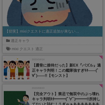
【切実】mixiクエストに適正追加が来ない…
適正キャラ
mixi
クエスト
適正
2023/10/14
【露骨に接待だった】新EX『パズル』適
正キャラ判明！この艦隊強すぎｷﾀ――(ﾟ
∀ﾟ)――!!【モンスト】
2023/08/23
【完全アウト】禁忌で無双中のぶっ壊れ
キャラ判明ｷﾀ━━━(ﾟ∀ﾟ)━━━!!所持し
てないと詰む！うぎゃぁあああああああ