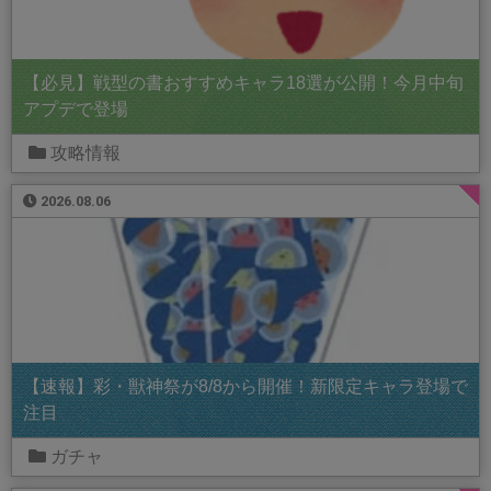
【必見】戦型の書おすすめキャラ18選が公開！今月中旬
アプデで登場
攻略情報
2026.08.06
【速報】彩・獣神祭が8/8から開催！新限定キャラ登場で
注目
ガチャ