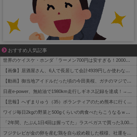
結婚生活の「当たり前」が壊れる瞬間
おすすめ人気記事
世界のケイスケ・ホンダ「ラーメン700円は安すぎる！2000円にするべき」
【画像】居酒屋さん、6人で長居して会計4939円しか使わない客にお気持ち表明してしまう←コレどっちが悪いんや？？？？？？
【動画】御当地アイドルだった頃の今田美桜、ガチのマジで可愛くてワイらをびびらせまくってしまうw w w w w w w w
日産e-power、無給油で1980km走行しギネス記録を達成！→山頂から下ってるだけでした…
【悲報】へずまりゅう（35）ボランティアのため熊本に行くも体調不良で病院に行く
ワイジ毎日2kgの野菜と500gくらいの肉食べたらこうなるｗｗｗ
「2年間、たぶん1日4回は握ってた」ラスベガスで買った3,000円のキーホルダーを調べたら
フジテレビが金の卵を産む鶏を自ら絞め殺した模様、社運を賭けたドル箱コンテンツが御蔵入りになってしまい……