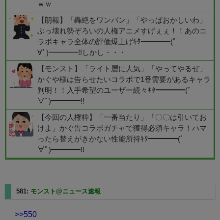
ｗｗ
【朗報】「轟絶をワンパン」「やっぱおかしいわ」
ぶっ壊れ勢ぞろいの人権アニメすげぇぇ！！あのコ
ラボキャラ全体の評価爆上げｷﾀ━━━━(ﾟ
∀ﾟ)━━━━!!しかし・・・
【モンスト】「ライト層に人気」「やってやるぜ」
かぐや様は告らせたいコラボで1番需要があるキャラ
判明！！入手希望のユーザー続々ｷﾀ━━━━(ﾟ
∀ﾟ)━━━━!!
【今回の人権枠】「一番当たり」「〇〇は引いてお
けよ」かぐ告コラボガチャで獲得必須キャラ！ハマ
ったら替えがきかない性能所持ｷﾀ━━━━(ﾟ
∀ﾟ)━━━━!!
581:
モンスト@ニュース速報
2023/12/12(火) 13:05:22.11
>>550