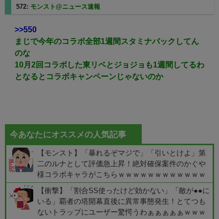
572:
モンスト@ニュース速報
2023/12/12(火) 13:01:42.47
>>550
まじで今年のコラボ全部1週間スタミナバックしてん
のな
10月2回コラボした東リベとジョジョも1週間してるわ
となるとコラボキャンペーンじゃないのか
今あなたにオススメの人気記事
【モンスト】「暴れるぞマジで」「引いとけよ」第
二のルナとして評価急上昇！絶対確保案件のかぐや
様コラボキャラがこちらｗｗｗｗｗｗｗｗｗｗｗｗ
【衝撃】「割合SS使ったけど効かない」「敵が●●に
いる」覇者の塔開幕直後に異常事態発生！とてつも
ないトラップにユーザー驚愕うわぁぁぁぁぁｗｗｗ