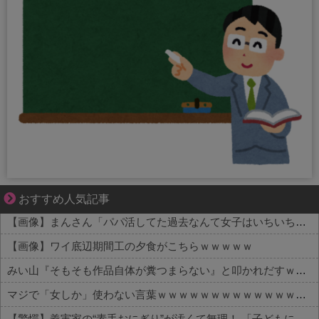
1420gの娘がくれた“生きる力”。
おすすめ人気記事
【画像】まんさん「パパ活してた過去なんて女子はいちいち覚えてないから」
【画像】ワイ底辺期間工の夕食がこちらｗｗｗｗｗ
みい山『そもそも作品自体が糞つまらない』と叩かれだすｗｗｗｗｗ
マジで「女しか」使わない言葉ｗｗｗｗｗｗｗｗｗｗｗｗｗｗｗｗｗｗｗｗｗｗｗｗｗｗｗ
【驚愕】義実家の“素手おにぎり”が汚くて無理！ 「子どもに食べさせたくない！！」←お前らは食べられる？？？？？？