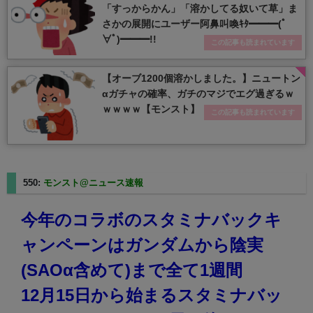
「すっからかん」「溶かしてる奴いて草」ま
さかの展開にユーザー阿鼻叫喚ｷﾀ━━━(ﾟ
∀ﾟ)━━━!!
この記事も読まれています
【オーブ1200個溶かしました。】ニュートン
αガチャの確率、ガチのマジでエグ過ぎるｗ
ｗｗｗｗ【モンスト】
この記事も読まれています
550:
モンスト@ニュース速報
2023/12/12(火) 12:51:43.16
今年のコラボのスタミナバックキ
ャンペーンはガンダムから陰実
(SAOα含めて)まで全て1週間
12月15日から始まるスタミナバッ