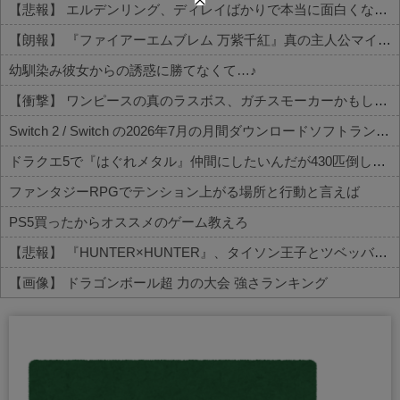
【悲報】 エルデンリング、ディレイばかりで本当に面白くないこのゲーム←賛同の声が多数…
【朗報】 『ファイアーエムブレム 万紫千紅』真の主人公マイユニはキャラメイクが可能
幼馴染み彼女からの誘惑に勝てなくて…♪
【衝撃】 ワンピースの真のラスボス、ガチスモーカーかもしれないｗｗｗｗ
Switch 2 / Switch の2026年7月の月間ダウンロードソフトランキング
ドラクエ5で『はぐれメタル』仲間にしたいんだが430匹倒しても仲間にならない
ファンタジーRPGでテンション上がる場所と行動と言えば
PS5買ったからオススメのゲーム教えろ
【悲報】 『HUNTER×HUNTER』、タイソン王子とツベッバ王子死亡・・・
【画像】 ドラゴンボール超 力の大会 強さランキング
Powered by livedoor 相互RSS