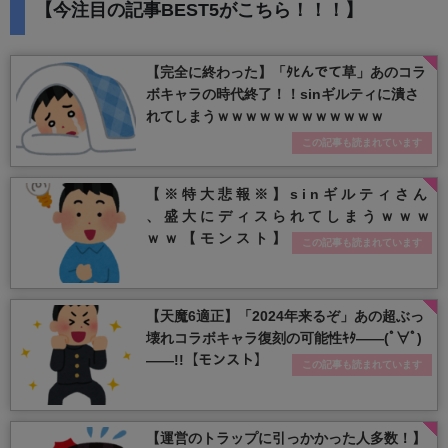
【今注目の記事BEST5がこちら！！！】
【完全に終わった】「ﾀﾋんでて草」あのコラ
ボキャラの時代終了！！sinギルティに潰さ
れてしまうｗｗｗｗｗｗｗｗｗｗｗｗ
この記事も読まれています
【 ※ 特 大 悲 報 ※ 】 s i n ギ ル テ ィ さ ん
、 盛 大 に デ ィ ス ら れ て し ま う ｗ ｗ ｗ
ｗ ｗ 【 モ ン ス ト 】
この記事も読まれています
【天魔6適正】「2024年来るぞ」あの超ぶっ
壊れコラボキャラ復刻の可能性ｷﾀ――(ﾟ∀ﾟ)
――!!【モンスト】
この記事も読まれています
【運営のトラップに引っかかった人多数！】