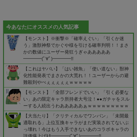
今あなたにオススメの人気記事
【モンスト】※衝撃※「確率えぐい」「引くか迷
う」激獣神祭でかぐや様を引ける確率判明！！まさ
かの数値にユーザー発狂うぎゃあああああ
━━━━(ﾟ∀ﾟ)━━━━!!
【これはヤバい】「はい雑魚」「使い道ない」獣神
化性能発表でまさかの大荒れ！！ユーザーからの避
難殺到やべぇぇぇぇぇｗｗｗｗｗ
【モンスト】「全部フレンドでいい」「引く必要な
い」あの限定キャラ所持者大号泣！●●ガチャをスル
ーする人続出うわあああああぁｗｗｗｗｗｗｗｗｗ
【大当たり】「クリティカルでワンパン」「未開最
適取れる」上位互換キャラがまだ実装されてないぶ
っ壊れ！今はもう入手できないあのコラボキャラの
評価爆上げｷﾀ━━━━(ﾟ∀ﾟ)━━━━!!