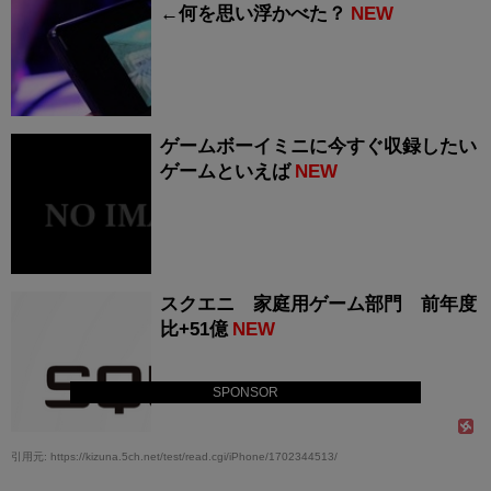
←何を思い浮かべた？
NEW
ゲームボーイミニに今すぐ収録したい
ゲームといえば
NEW
スクエニ 家庭用ゲーム部門 前年度
比+51億
NEW
SPONSOR
引用元: https://kizuna.5ch.net/test/read.cgi/iPhone/1702344513/