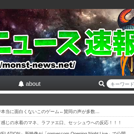
about
で本当に面白くないこのゲーム←賛同の声が多数…
て感じの水着のマネ、ラファエ口、セッシュウへの反応！！！
2027年春発売予定『FINAL FANTASY VII REVELATION』新映像が「gamescom Opening Night Live」で公開！8/26 午前3時配信予定