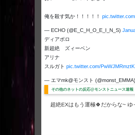
俺を殺す気か！！！！！
pic.twitter.c
— ECHO (@E_C_H_O_E_I_N_S)
Janua
ディアボロ
新超絶 ズィーベン
アリナ
スルガト
pic.twitter.com/PwWJMRmztK
— エマmk@モンスト (@monst_EMMA
その他のネットの反応@モンストニュース速報
超絶EXはもう運極🍀だからな~ ゆった