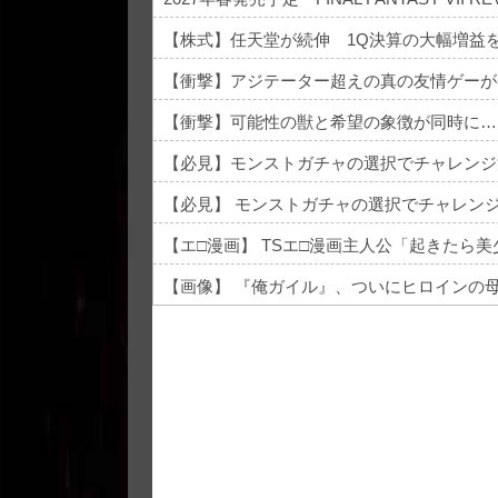
【株式】任天堂が続伸 1Q決算の大幅増益
【衝撃】アジテーター超えの真の友情ゲーが
【衝撃】可能性の獣と希望の象徴が同時に…
【必見】モンストガチャの選択でチャレンジ
【必見】 モンストガチャの選択でチャレン
【エ□漫画】 TSエ□漫画主人公「起きたら
【画像】 『俺ガイル』、ついにヒロインの
Powered by livedoor 相互RSS