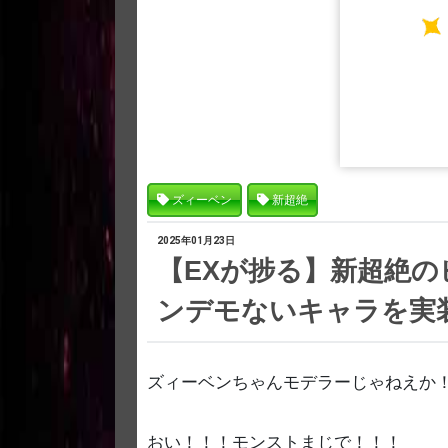
ズィーベン
新超絶
2025年01月23日
【EXが捗る】新超絶
ンデモないキャラを実
ズィーベンちゃんモデラーじゃねえか
おい！！！モンストまじで！！！