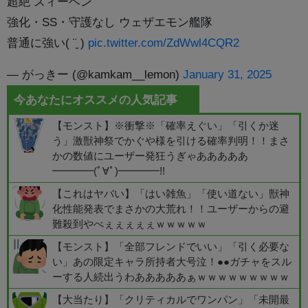
超絶 ズィーベン
強化・SS・守護なし ウェザエモン艦隊
普通に強い( ¨̮ )
pic.twitter.com/ZdWwl4CQR2
— がっきー (@kamkam__lemon)
January 31, 2025
今あなたにオススメの人気記事
【モンスト】※衝撃※「確率えぐい」「引くか迷
う」激獣神祭でかぐや様を引ける確率判明！！まさ
かの数値にユーザー発狂うぎゃあああああ
━━━━(ﾟ∀ﾟ)━━━━!!
【これはヤバい】「はい雑魚」「使い道ない」獣神
化性能発表でまさかの大荒れ！！ユーザーからの避
難殺到やべぇぇぇぇぇｗｗｗｗｗ
【モンスト】「全部フレンドでいい」「引く必要な
い」あの限定キャラ所持者大号泣！●●ガチャをスル
ーする人続出うわあああああぁｗｗｗｗｗｗｗｗｗ
【大当たり】「クリティカルでワンパン」「未開最