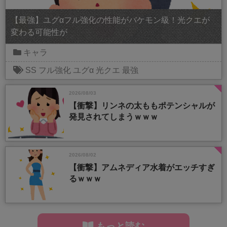
【最強】ユグαフル強化の性能がバケモン級！光クエが
変わる可能性が
キャラ
SS
フル強化
ユグα
光クエ
最強
2026/08/03
【衝撃】リンネの太ももポテンシャルが
発見されてしまうｗｗｗ
2026/08/02
【衝撃】アムネディア水着がエッチすぎ
るｗｗｗ
もっと読む