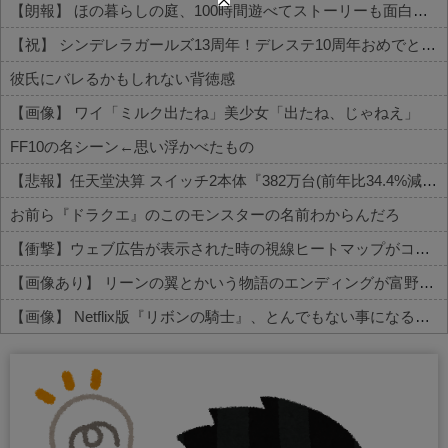
【朗報】 ほの暮らしの庭、100時間遊べてストーリーも面白いスタバレの上位互換だとまじで好評
【祝】 シンデレラガールズ13周年！デレステ10周年おめでとう！ガチャ更新SSR八神マキノ・イベントSRイヴ、SR望月聖！
彼氏にバレるかもしれない背徳感
【画像】 ワイ「ミルク出たね」美少女「出たね、じゃねえ」
FF10の名シーン←思い浮かべたもの
【悲報】任天堂決算 スイッチ2本体『382万台(前年比34.4%減)』スイッチ本体『66万台(前年比31.8%減)』
お前ら『ドラクエ』のこのモンスターの名前わからんだろ
【衝撃】ウェブ広告が表示された時の視線ヒートマップがコチラ…
【画像あり】 リーンの翼とかいう物語のエンディングが富野作品の中でも屈指の美しさを誇る作品
【画像】 Netflix版『リボンの騎士』、とんでもない事になるｗｗｗｗｗ
Powered by livedoor 相互RSS