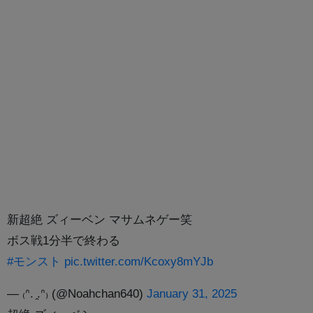
新超絶 ズィーベン マサムネゲー笑
ボス戦1分半で終わる
#モンスト
pic.twitter.com/Kcoxy8mYJb
— ₍ᐢ. ̯.ᐢ₎ (@Noahchan640)
January 31, 2025