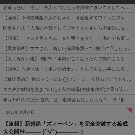
お前ら急げ！怪しい外人みつけたら法務省にタレコミしてみろ！意外と仕事するぞ？
【画像】令和最新版のあのちゃん、可愛過ぎてワイらにブッ刺さりまくりw w w w w w
岡田斗司夫「人間の本音としてブサイクを見たら不愉快になる。この責任をどうとるんだ」
【画像】「マスク美人さん、また我々を欺く」←海外でも流行りだした結果がこちらw w w w w w w
【爆笑動画】ママさん「新しい洗濯機買って1発目に回したらコレw」←こwれwはw w w w w w w w w w
【人工障がい者】 甥(28)「両親が亡くなったんで僕のこと引き取ってほしいんですけど！」なんでいい年したヒキニートを引き取らなきゃいけないんだ...
【画像】 Netflix版『リボンの騎士』、とんでもない事になるｗｗｗｗｗ
【放送事故】 昔のドラマのレ◯プシーン、今見るとアウトすぎる・・・
エネ夫に離婚を突きつけたら私の職場(法律事務所)に乗り込んできた 堂々と「離婚の法律相談です。母の薦めでこちらに参りました」と言っているが、...
年収1500万の父が退職。父「退職金も渡したよな？」母「貯金なんてないよー」父「全部なくなったの！？」→予想外の返事に家族騒然となり…
Powered by livedoor 相互RSS
2025年01月31日
【速報】新超絶「ズィーベン」を完全突破する編成
大公開ｷﾀ――― (ﾟ∀ﾟ)―――― !!