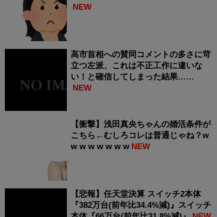
NEW
高市首相への賛同コメントの多さに苛
立つ左派、これは不正工作に違いな
い！と確信してしまった結果……
NEW
【衝撃】浅田真央ちゃんの婚活条件が
こちら←むしろコレは普通じゃね？w
w w w w w w w
NEW
【悲報】任天堂決算 スイッチ2本体
『382万台(前年比34.4%減)』スイッチ
本体『66万台(前年比31.8%減)』
NEW