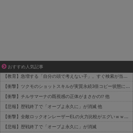
共感必至の“日常修羅場”短編集！
おすすめ人気記事
【教育】急増する「自分の頭で考えない子」。すぐ検索が当たり前に…スマホ時代の“親切すぎる教育”が奪った力 他
【衝撃】ツクモのショットスキルが実質永続3倍コピー状態に 他
【衝撃】チルサマーナの既視感の正体がまさかの⁉️ 他
【悲報】歴戦終了で「オーブよ永久に」が消滅 他
【衝撃】全敵ロックオンレーザーELの火力比較がエグいｗｗｗ 他
【悲報】歴戦終了で「オーブよ永久に」が消滅