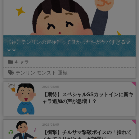
【神】テンリンの運極作って良かった件がヤバすぎるｗ
ｗｗ
キャラ
テンリン
モンスト
運極
2026/08/05
【期待】スペシャルSSカットインに新キ
ャラ追加の声が急増！？
2026/08/05
【衝撃】チルサマ撃破ボイスの「挿れて