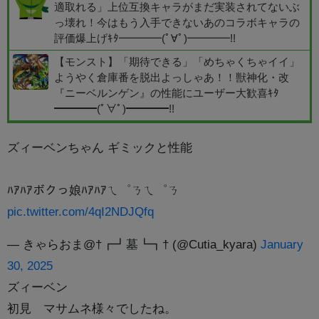
適取れる」上位互換キャラがまだ実装されてないぶ
っ壊れ！今はもう入手できないあのコラボキャラの
評価爆上げｷﾀ━━━━(ﾟ∀ﾟ)━━━━!!
【モンスト】「期待できる」「めちゃくちゃイイ」
ようやく倉庫番を脱出よっしゃあ！！獣神化・改
『ニーベルンゲン』の性能にユーザー大歓喜ｷﾀ
━━━━(ﾟ∀ﾟ)━━━━!!
ズィーベンちゃん ギミックと性能
ﾊｱﾊｱボクっ娘ﾊｱﾊｱㄟ゜ㄋㄟ゜ㄋ
pic.twitter.com/4qI2NDJQfq
— きゃらおま@†┏┛墓┗┓† (@Cutia_kyara)
January
30, 2025
ズィーベン
初見 マサムネ様々でしたね。