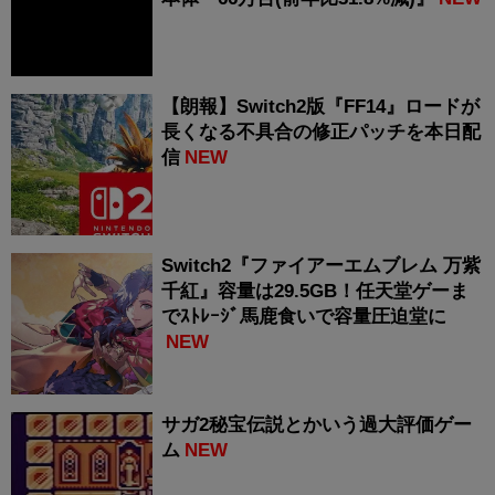
【朗報】Switch2版『FF14』ロードが
長くなる不具合の修正パッチを本日配
信
NEW
Switch2『ファイアーエムブレム 万紫
千紅』容量は29.5GB！任天堂ゲーま
でｽﾄﾚｰｼﾞ馬鹿食いで容量圧迫堂に
NEW
サガ2秘宝伝説とかいう過大評価ゲー
ム
NEW