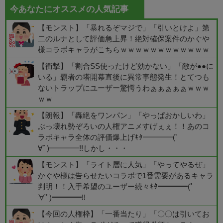
今あなたにオススメの人気記事
【モンスト】「暴れるぞマジで」「引いとけよ」第
二のルナとして評価急上昇！絶対確保案件のかぐや
様コラボキャラがこちらｗｗｗｗｗｗｗｗｗｗｗｗ
【衝撃】「割合SS使ったけど効かない」「敵が●●に
いる」覇者の塔開幕直後に異常事態発生！とてつも
ないトラップにユーザー驚愕うわぁぁぁぁぁｗｗｗ
ｗｗ
【朗報】「轟絶をワンパン」「やっぱおかしいわ」
ぶっ壊れ勢ぞろいの人権アニメすげぇぇ！！あのコ
ラボキャラ全体の評価爆上げｷﾀ━━━━(ﾟ
∀ﾟ)━━━━!!しかし・・・
【モンスト】「ライト層に人気」「やってやるぜ」
かぐや様は告らせたいコラボで1番需要があるキャラ
判明！！入手希望のユーザー続々ｷﾀ━━━━(ﾟ
∀ﾟ)━━━━!!
【今回の人権枠】「一番当たり」「〇〇は引いてお