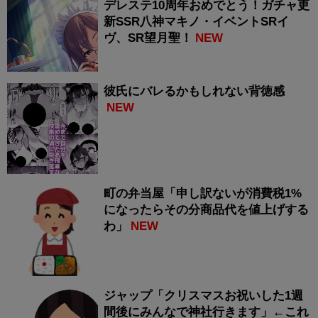
デレステ10周年おめでとう！ガチャ更
新SSR八神マキノ・イベントSRイ
ヴ、SR望月聖！
NEW
彼氏にバレるかもしれない背徳感
NEW
町の弁当屋「申し訳ないが消費税1%
になったらその分商品代を値上げする
わ」
NEW
ジャップ「クリスマスお祝いした1週
間後にみんなで神社行きます」←これ